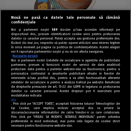
Nouă ne pasă ca datele tale personale să rămână
confidențiale
Noi și partenerii noștri
589
stocăm și/sau accesăm informații pe
dispozitivul dvs., precum identificatorii cookie unici pentru prelucrarea
datelor cu caracter personal. Puteți accepta sau gestiona preferințele dvs.
făcând clic mai jos, respectiv vă puteți opune utilizării unui interes legitim
în orice moment pe pagina cu politica de confidențialitate. Aceste alegeri
vor fi raportate partenerilor noștri și nu vă vor afecta navigarea.
Mai multe detalii
Noi si partenerii nostri (retelele de socializare si agentiile de publicitate
partenere, precum si furnizorii nostri de servicii de date analitice)
prelucram date pentru a permite website-ului sa functioneze, pentru a
personaliza continutul si anunturile publicitare afisate in functie de
interesele si/sau profilul dvs., pentru a va oferi functionalitati aferente
retelelor de socializare si pentru a analiza traficul pe website. Beneficiati
de drepturile prevazute de art. 15-22 din GDPR in legatura cu prelucrarea
datelor cu caracter personal. Aceste drepturi pot fi exercitate prin
modalitatea indicata
aici
. Prin click pe “ACCEPT TOATE”, acceptati folosirea tuturor Tehnologiilor de
tip Cookie, care implica inclusiv acceptul dvs. cu privire la
stocarea/accesarea informatiilor de catre Vendor-ii cu care colaboram.
Prin click pe “VREAU SA MODIFIC SETARILE INDIVIDUAL” puteti schimba
Tag index
preferintele in mod individual, mai putin cele legate de cookie strict
necesare pentru functionarea website-ului.