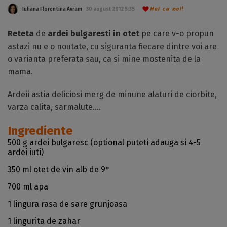
Hai cu noi!
Iuliana Florentina Avram
30 august 2012 5:35
Reteta
de
ardei bulgaresti in otet
pe care v-o propun
astazi nu e o noutate, cu siguranta fiecare dintre voi are
o varianta preferata sau, ca si mine mostenita de la
mama.
Ardeii astia deliciosi merg de minune alaturi de ciorbite,
varza calita, sarmalute….
Ingrediente
500 g ardei bulgaresc (optional puteti adauga si 4-5
ardei iuti)
350 ml otet de vin alb de 9°
700 ml apa
1 lingura rasa de sare grunjoasa
1 lingurita de zahar