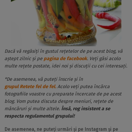
Dacă vă regăsiți în gustul rețetelor de pe acest blog, vă
aștept zilnic și pe
pagina de facebook
. Veți găsi acolo
multe rețete postate, idei noi și discuții cu cei interesați.
*De asemenea, vă puteți înscrie și în
grupul Retete fel de fel.
Acolo veți putea încărca
fotografiile voastre cu preparate încercate de pe acest
blog. Vom putea discuta despre meniuri, rețete de
mâncăruri și multe altele.
Însă, rog insistent a se
respecta regulamentul grupului!
De asemenea, ne puteți urmări și pe Instagram și pe