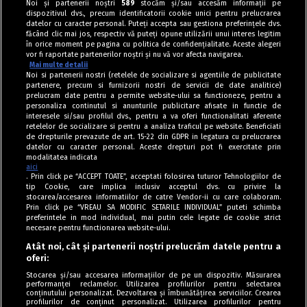
Noi și partenerii noștri
589
stocăm și/sau accesăm informații pe
dispozitivul dvs., precum identificatorii cookie unici pentru prelucrarea
datelor cu caracter personal. Puteți accepta sau gestiona preferințele dvs.
făcând clic mai jos, respectiv vă puteți opune utilizării unui interes legitim
în orice moment pe pagina cu politica de confidențialitate. Aceste alegeri
vor fi raportate partenerilor noștri și nu vă vor afecta navigarea.
Mai multe detalii
Noi si partenerii nostri (retelele de socializare si agentiile de publicitate
partenere, precum si furnizorii nostri de servicii de date analitice)
prelucram date pentru a permite website-ului sa functioneze, pentru a
personaliza continutul si anunturile publicitare afisate in functie de
interesele si/sau profilul dvs., pentru a va oferi functionalitati aferente
retelelor de socializare si pentru a analiza traficul pe website. Beneficiati
de drepturile prevazute de art. 15-22 din GDPR in legatura cu prelucrarea
datelor cu caracter personal. Aceste drepturi pot fi exercitate prin
modalitatea indicata
aici
. Prin click pe “ACCEPT TOATE”, acceptati folosirea tuturor Tehnologiilor de
tip Cookie, care implica inclusiv acceptul dvs. cu privire la
stocarea/accesarea informatiilor de catre Vendor-ii cu care colaboram.
Prin click pe “VREAU SA MODIFIC SETARILE INDIVIDUAL” puteti schimba
Tag index
preferintele in mod individual, mai putin cele legate de cookie strict
necesare pentru functionarea website-ului.
Program Antena 1
Atât noi, cât și partenerii noștri prelucrăm datele pentru a
oferi:
Știri de ultimă oră
Stocarea și/sau accesarea informațiilor de pe un dispozitiv. Măsurarea
performanței reclamelor. Utilizarea profilurilor pentru selectarea
Politica de cookies
conținutului personalizat. Dezvoltarea și îmbunătățirea serviciilor. Crearea
profilurilor de conținut personalizat. Utilizarea profilurilor pentru