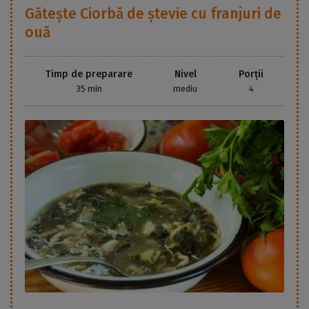
Gătește
Ciorbă de ștevie cu franjuri de
ouă
Timp de preparare
Nivel
Porții
35 min
mediu
4