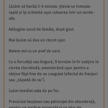
Lăsăm să fiarbă 5-6 minute. Ștevia se înmoaie
rapid și își schimbă ușor culoarea într-un verde-
oliv.
Adăugăm sucul de lămâie, după gust.
Mai lăsăm să dea un clocot ușor.
Batem oul cu un praf de sare.
Cu o furculiță sau lingură, îl turnăm în fir subțire în
ciorba clocotindă, amestecând ușor pentru a
obține fâșii fine de ou coagulat (efectul de franjuri
sau „zăpadă de ou”).
Luăm imediat oala de pe foc.
Presărăm leuștean sau pătrunjel din abundență,
pentru un parfum proaspăt și un plus de