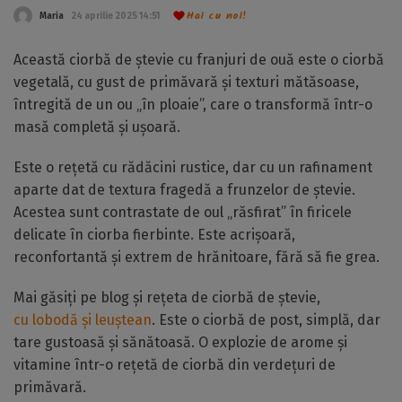
Hai cu noi!
Maria
24 aprilie 2025 14:51
Această ciorbă de ștevie cu franjuri de ouă este o ciorbă
vegetală, cu gust de primăvară și texturi mătăsoase,
întregită de un ou „în ploaie”, care o transformă într-o
masă completă și ușoară.
Este o rețetă cu rădăcini rustice, dar cu un rafinament
aparte dat de textura fragedă a frunzelor de ștevie.
Acestea sunt contrastate de oul „răsfirat” în firicele
delicate în ciorba fierbinte. Este acrișoară,
reconfortantă și extrem de hrănitoare, fără să fie grea.
Mai găsiți pe blog și rețeta de ciorbă de ștevie,
cu lobodă și leuștean
. Este o ciorbă de post, simplă, dar
tare gustoasă și sănătoasă. O explozie de arome și
vitamine într-o rețetă de ciorbă din verdețuri de
primăvară.