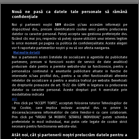
Nouă ne pasă ca datele tale personale să rămână
«
‹
›
»
confidențiale
Noi și partenerii noștri
589
stocăm și/sau accesăm informații pe
dispozitivul dvs., precum identificatorii cookie unici pentru prelucrarea
datelor cu caracter personal. Puteți accepta sau gestiona preferințele dvs.
făcând clic mai jos, respectiv vă puteți opune utilizării unui interes legitim
în orice moment pe pagina cu politica de confidențialitate. Aceste alegeri
vor fi raportate partenerilor noștri și nu vă vor afecta navigarea.
Mai multe detalii
Noi si partenerii nostri (retelele de socializare si agentiile de publicitate
partenere, precum si furnizorii nostri de servicii de date analitice)
prelucram date pentru a permite website-ului sa functioneze, pentru a
personaliza continutul si anunturile publicitare afisate in functie de
interesele si/sau profilul dvs., pentru a va oferi functionalitati aferente
retelelor de socializare si pentru a analiza traficul pe website. Beneficiati
de drepturile prevazute de art. 15-22 din GDPR in legatura cu prelucrarea
datelor cu caracter personal. Aceste drepturi pot fi exercitate prin
modalitatea indicata
aici
. Prin click pe “ACCEPT TOATE”, acceptati folosirea tuturor Tehnologiilor de
tip Cookie, care implica inclusiv acceptul dvs. cu privire la
stocarea/accesarea informatiilor de catre Vendor-ii cu care colaboram.
Prin click pe “VREAU SA MODIFIC SETARILE INDIVIDUAL” puteti schimba
Tag index
preferintele in mod individual, mai putin cele legate de cookie strict
necesare pentru functionarea website-ului.
Program Antena 1
Atât noi, cât și partenerii noștri prelucrăm datele pentru a