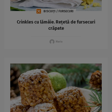
BISCUIȚI / FURSECURI
Crinkles cu lămâie. Rețetă de fursecuri
crăpate
Maria