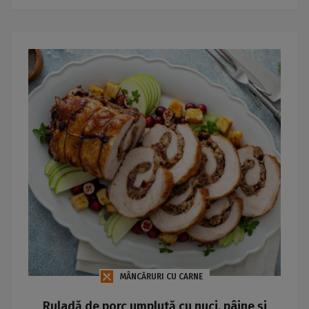
MÂNCĂRURI CU CARNE
Ruladă de porc umplută cu nuci, pâine și