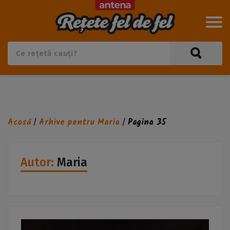
Acasă
Arhive pentru Maria
Pagina 35
/
/
Autor:
Maria