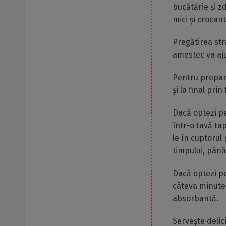
bucătărie și z
mici și crocant
Pregătirea str
amestec va aju
Pentru prepara
și la final pr
Dacă optezi pe
într-o tavă ta
le în cuptorul
timpului, până
Dacă optezi pe
câteva minute 
absorbantă.
Servește delic