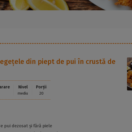
egețele din piept de pui în crustă de
arare
Nivel
Porții
mediu
20
de pui dezosat și fără piele