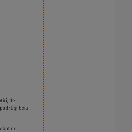
țiri, de
pudră și boia
robot de