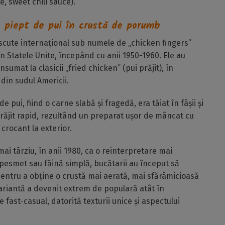
e, sweet chili sauce).
n piept de pui în crustă de porumb
scute internațional sub numele de „chicken fingers”
 în Statele Unite, începând cu anii 1950-1960. Ele au
sumat la clasicii „fried chicken” (pui prăjit), în
 din sudul Americii.
e pui, fiind o carne slabă și fragedă, era tăiat în fâșii și
prăjit rapid, rezultând un preparat ușor de mâncat cu
crocant la exterior.
ai târziu, în anii 1980, ca o reinterpretare mai
 pesmet sau făină simplă, bucătarii au început să
pentru a obține o crustă mai aerată, mai sfărâmicioasă
variantă a devenit extrem de populară atât în
e fast-casual, datorită texturii unice și aspectului