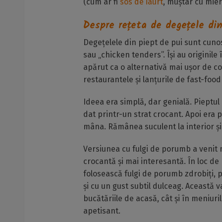
(cum ar fi
sos de iaurt
, muștar cu mier
Despre rețeta de degețele di
Degețelele din piept de pui sunt cuno
sau „chicken tenders”. Își au originile
apărut ca o alternativă mai ușor de con
restaurantele și lanțurile de fast-food
Ideea era simplă, dar genială. Pieptul d
dat printr-un strat crocant. Apoi era 
mâna. Rămânea suculent la interior și 
Versiunea cu fulgi de porumb a venit m
crocantă și mai interesantă. În loc de
folosească fulgi de porumb zdrobiți, 
și cu un gust subtil dulceag. Această 
bucătăriile de acasă, cât și în meniuril
apetisant.