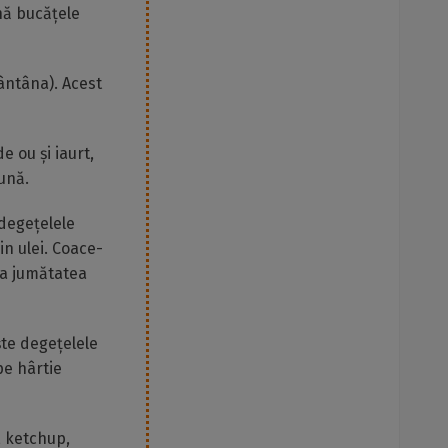
nă bucățele
ântâna). Acest
e ou și iaurt,
ună.
 degețelele
in ulei. Coace-
la jumătatea
ște degețelele
pe hârtie
, ketchup,