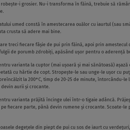
drobește-i grosier. Nu-i transforma în făină, trebuie să rămâ
e.
atului umed constă în amestecarea ouălor cu iaurtul (sau sm
ta crusta să adere mai bine.
re treci fiecare fâșie de pui prin făină, apoi prin amestecul d
in fulgii de porumb zdrobiți, apăsând ușor pentru o aderență b
ntru varianta la cuptor (mai ușoară și mai sănătoasă) așază
petată cu hârtie de copt. Stropește-le sau unge-le ușor cu puț
 preîncălzit la 200°C, timp de 20-25 de minute, întorcându-le 
 devin aurii și crocante.
ntru varianta prăjită încinge ulei într-o tigaie adâncă. Prăje
pe fiecare parte, până devin rumene și crocante. Scoate-le 
ioasele degețele din piept de pui cu sos de iaurt cu verdețuri