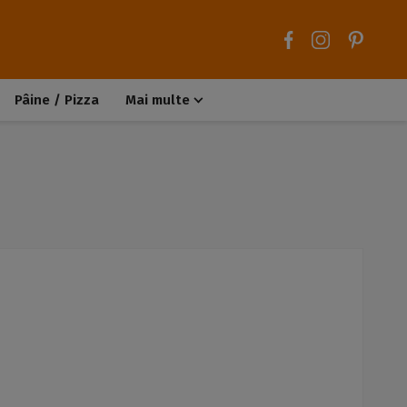
Pâine / Pizza
Mai multe
Aluaturi dulci
Aluaturi sărate
Chiteluțe / Carne tocată
Muffins / Cupcakes
Biscuiți / Fursecuri
Deserturi de post
Înghețată
Tarte sărate
Tarte dulci / Cheesecake
Decorațiuni / Condimente
Rețete de bază
Selecții rețete
Trucuri și sfaturi culinare