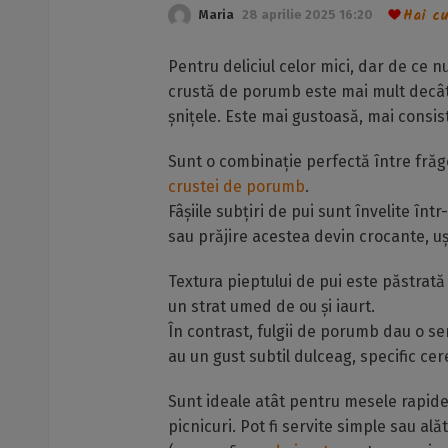
Hai cu
Maria
28 aprilie 2025 16:20
Pentru deliciul celor mici, dar de ce n
crustă de porumb este mai mult decât p
șnițele. Este mai gustoasă, mai consist
Sunt o combinație perfectă între frăg
crustei de porumb
.
Fâșiile subțiri de pui sunt învelite în
sau prăjire acestea devin crocante, u
Textura pieptului de pui este păstrată 
un strat umed de ou și iaurt.
În contrast, fulgii de porumb dau o se
au un gust subtil dulceag, specific cer
Sunt ideale atât pentru mesele rapide î
picnicuri. Pot fi servite simple sau ală