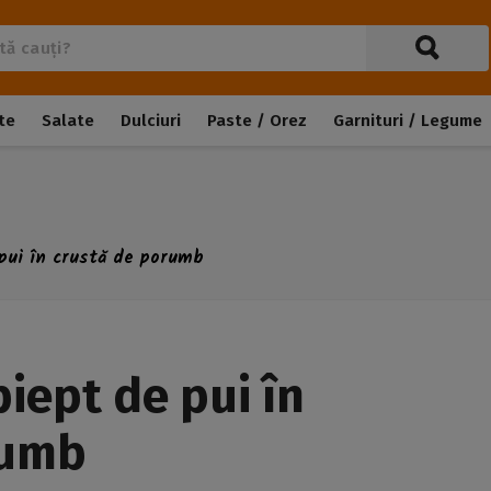
te
Salate
Dulciuri
Paste / Orez
Garnituri / Legume
 pui în crustă de porumb
iept de pui în
rumb