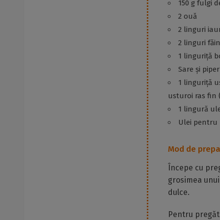
150 g fulgi 
2 ouă
2 linguri i
2 linguri făi
1 linguriță 
Sare și pipe
1 linguriță 
usturoi ras fin 
1 lingură ul
Ulei pentru p
Mod de prepa
Începe cu pregă
grosimea unui 
dulce.
Pentru pregăti