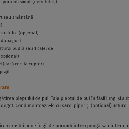
de porumb simpli (neîndulciți)
aurt sau smântână
nă
boia dulce (opțional)
r după gust
usturoi pudră sau 1 cățel de
(opțional)
ei (dacă coci la cuptor)
răjit.
rare
tirea pieptului de pui. Taie pieptul de pui în fâșii lungi și sub
deget. Condimentează-le cu sare, piper și (opțional) usturoi 
rea crustei pune fulgii de porumb într-o pungă sau într-un 