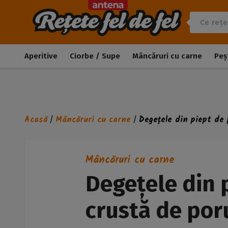
Aperitive
Ciorbe / Supe
Mâncăruri cu carne
Peș
Acasă
Mâncăruri cu carne
Degețele din piept de
/
/
Mâncăruri cu carne
Degețele din p
crustă de po