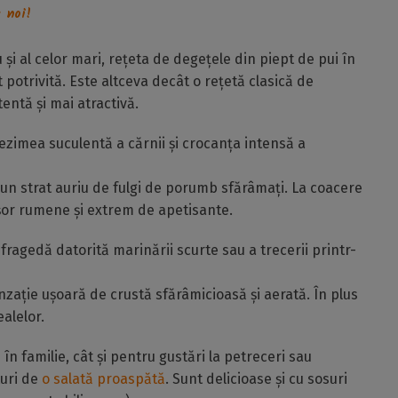
 noi!
u și al celor mari, rețeta de degețele din piept de pui în
otrivită. Este altceva decât o rețetă clasică de
entă și mai atractivă.
ezimea suculentă a cărnii și crocanța intensă a
tr-un strat auriu de fulgi de porumb sfărâmați. La coacere
șor rumene și extrem de apetisante.
fragedă datorită marinării scurte sau a trecerii printr-
nzație ușoară de crustă sfărâmicioasă și aerată. În plus
ealelor.
n familie, cât și pentru gustări la petreceri sau
turi de
o salată proaspătă
. Sunt delicioase și cu sosuri