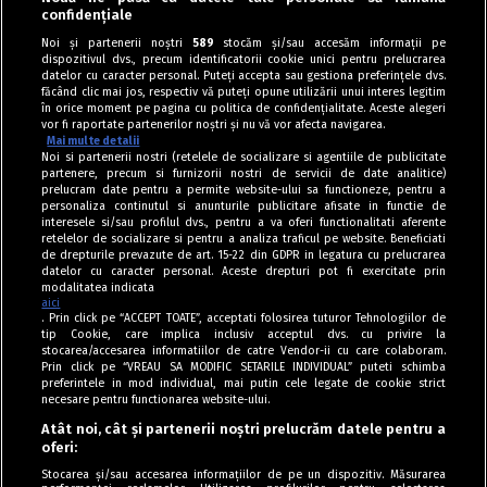
confidențiale
Noi și partenerii noștri
589
stocăm și/sau accesăm informații pe
dispozitivul dvs., precum identificatorii cookie unici pentru prelucrarea
datelor cu caracter personal. Puteți accepta sau gestiona preferințele dvs.
făcând clic mai jos, respectiv vă puteți opune utilizării unui interes legitim
în orice moment pe pagina cu politica de confidențialitate. Aceste alegeri
vor fi raportate partenerilor noștri și nu vă vor afecta navigarea.
Mai multe detalii
Noi si partenerii nostri (retelele de socializare si agentiile de publicitate
partenere, precum si furnizorii nostri de servicii de date analitice)
prelucram date pentru a permite website-ului sa functioneze, pentru a
personaliza continutul si anunturile publicitare afisate in functie de
interesele si/sau profilul dvs., pentru a va oferi functionalitati aferente
retelelor de socializare si pentru a analiza traficul pe website. Beneficiati
de drepturile prevazute de art. 15-22 din GDPR in legatura cu prelucrarea
datelor cu caracter personal. Aceste drepturi pot fi exercitate prin
modalitatea indicata
aici
. Prin click pe “ACCEPT TOATE”, acceptati folosirea tuturor Tehnologiilor de
tip Cookie, care implica inclusiv acceptul dvs. cu privire la
stocarea/accesarea informatiilor de catre Vendor-ii cu care colaboram.
Prin click pe “VREAU SA MODIFIC SETARILE INDIVIDUAL” puteti schimba
Tag index
preferintele in mod individual, mai putin cele legate de cookie strict
necesare pentru functionarea website-ului.
Program Antena 1
Atât noi, cât și partenerii noștri prelucrăm datele pentru a
oferi:
Știri de ultimă oră
Stocarea și/sau accesarea informațiilor de pe un dispozitiv. Măsurarea