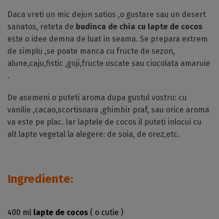
Daca vreti un mic dejun satios ,o gustare sau un desert
sanatos, reteta de
budinca de chia cu lapte de cocos
este o idee demna de luat in seama. Se prepara extrem
de simplu ,se poate manca cu fructe de sezon,
alune,caju,fistic ,goji,fructe uscate sau ciocolata amaruie
.
De asemeni o puteti aroma dupa gustul vostru: cu
vanilie ,cacao,scortisoara ,ghimbir praf, sau orice aroma
va este pe plac. Iar laptele de cocos il puteti inlocui cu
alt lapte vegetal la alegere: de soia, de orez,etc.
Ingrediente:
400 ml
lapte de cocos
( o cutie )