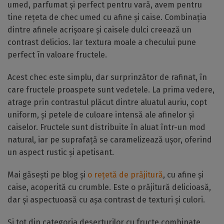
umed, parfumat și perfect pentru vară, avem pentru
tine rețeta de chec umed cu afine și caise. Combinația
dintre afinele acrișoare și caisele dulci creează un
contrast delicios. Iar textura moale a checului pune
perfect în valoare fructele.
Acest chec este simplu, dar surprinzător de rafinat, în
care fructele proaspete sunt vedetele. La prima vedere,
atrage prin contrastul plăcut dintre aluatul auriu, copt
uniform, și petele de culoare intensă ale afinelor și
caiselor. Fructele sunt distribuite în aluat într-un mod
natural, iar pe suprafață se caramelizează ușor, oferind
un aspect rustic și apetisant.
Mai găsești pe blog și
o rețetă de prăjitură
, cu afine și
caise, acoperită cu crumble. Este o prăjitură delicioasă,
dar și aspectuoasă cu așa contrast de texturi și culori.
Și tot din categoria deserturilor cu fructe combinate,