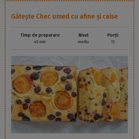
Gătește
Chec umed cu afine și caise
Timp de preparare
Nivel
Porții
45 min
mediu
12