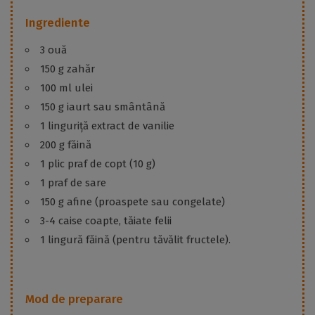
Ingrediente
3 ouă
150 g zahăr
100 ml ulei
150 g iaurt sau smântână
1 linguriță extract de vanilie
200 g făină
1 plic praf de copt (10 g)
1 praf de sare
150 g afine (proaspete sau congelate)
3-4 caise coapte, tăiate felii
1 lingură făină (pentru tăvălit fructele).
Mod de preparare