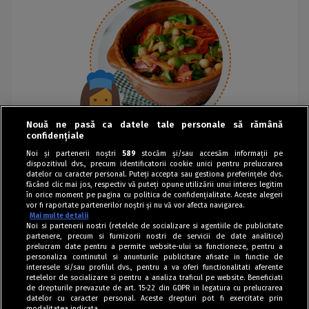
Nouă ne pasă ca datele tale personale să rămână
confidențiale
Noi și partenerii noștri
589
stocăm și/sau accesăm informații pe
dispozitivul dvs., precum identificatorii cookie unici pentru prelucrarea
datelor cu caracter personal. Puteți accepta sau gestiona preferințele dvs.
făcând clic mai jos, respectiv vă puteți opune utilizării unui interes legitim
în orice moment pe pagina cu politica de confidențialitate. Aceste alegeri
vor fi raportate partenerilor noștri și nu vă vor afecta navigarea.
Mai multe detalii
Noi si partenerii nostri (retelele de socializare si agentiile de publicitate
partenere, precum si furnizorii nostri de servicii de date analitice)
prelucram date pentru a permite website-ului sa functioneze, pentru a
personaliza continutul si anunturile publicitare afisate in functie de
interesele si/sau profilul dvs., pentru a va oferi functionalitati aferente
retelelor de socializare si pentru a analiza traficul pe website. Beneficiati
de drepturile prevazute de art. 15-22 din GDPR in legatura cu prelucrarea
datelor cu caracter personal. Aceste drepturi pot fi exercitate prin
modalitatea indicata