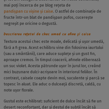
mai poți încerca de pe blog rețeta de
pandișpan cu vișine și caise
. O astfel de combinație de
fructe într-un blat de pandișpan pufos, cucerește
negreșit pe oricine o degustă.
Descrierea rețetei de chec umed cu afine și caise
Textura acestui chec este moale, delicată și ușor umedă,
fără a fi grea. Acest echilibru vine din folosirea iaurtului
(sau a smântânii), care aduce suplețe și un gust fin,
aproape cremos. În timpul coacerii, afinele eliberează
un suc violet. Acesta pătrunde ușor în jurul lor, creând
mici buzunare dulci-acrișoare în interiorul feliilor. În
contrast, caisele coapte devin moi, suculente și parcă se
topesc în aluat. Ele aduc o dulceață discretă, caldă, cu
note ușor florale.
Gustul este echilibrat: suficient de dulce încât să fie un
desert reconfortant, dar și destul de subtil încât să