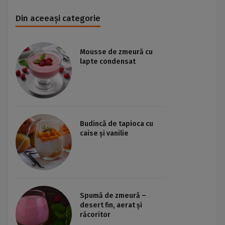
Din aceeași categorie
Mousse de zmeură cu
lapte condensat
Budincă de tapioca cu
caise și vanilie
Spumă de zmeură –
desert fin, aerat și
răcoritor