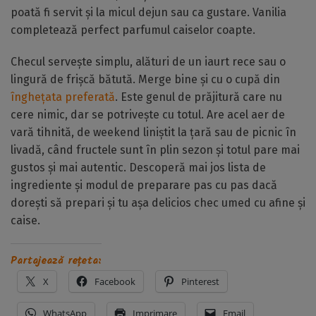
poată fi servit și la micul dejun sau ca gustare. Vanilia
completează perfect parfumul caiselor coapte.
Checul servește simplu, alături de un iaurt rece sau o
lingură de frișcă bătută. Merge bine și cu o cupă din
înghețata preferată
. Este genul de prăjitură care nu
cere nimic, dar se potrivește cu totul. Are acel aer de
vară tihnită, de weekend liniștit la țară sau de picnic în
livadă, când fructele sunt în plin sezon și totul pare mai
gustos și mai autentic. Descoperă mai jos lista de
ingrediente și modul de preparare pas cu pas dacă
dorești să prepari și tu așa delicios chec umed cu afine și
caise.
Partajează rețeta:
X
Facebook
Pinterest
WhatsApp
Imprimare
Email