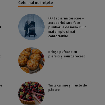
Cele mai noi rețete
(P) Sac iarna carucior –
accesoriul care face
t
plimbările de iarnă mult
mai simple și mai
confortabile
Brioșe pufoase cu
c
piersici și iaurt grecesc
de
Tartă cu lime și fructe de
pădure