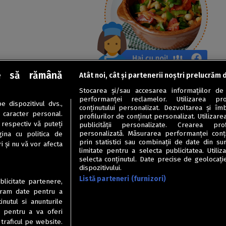
e să rămână
Atât noi, cât și partenerii noștri prelucrăm 
Stocarea și/sau accesarea informațiilor de
performanței reclamelor. Utilizarea pro
 dispozitivul dvs.,
conținutului personalizat. Dezvoltarea și îmb
u caracter personal.
profilurilor de conținut personalizat. Utilizare
 respectiv vă puteți
publicității personalizate. Crearea prof
personalizată. Măsurarea performanței conțin
ina cu politica de
prin statistici sau combinații de date din sur
i și nu vă vor afecta
limitate pentru a selecta publicitatea. Utili
selecta conținutul. Date precise de geolocație
dispozitivului.
Listă parteneri (furnizori)
ublicitate partenere,
ucram date pentru a
nutul si anunturile
., pentru a va oferi
 traficul pe website.