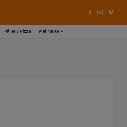
Pâine / Pizza
Mai multe
Aluaturi dulci
Aluaturi sărate
Chiteluțe / Carne tocată
Muffins / Cupcakes
Biscuiți / Fursecuri
Deserturi de post
Înghețată
Tarte sărate
Tarte dulci / Cheesecake
Decorațiuni / Condimente
Rețete de bază
Selecții rețete
Trucuri și sfaturi culinare