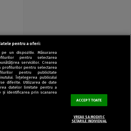
datele pentru a oferi:
 pe un dispozitiv. Măsurarea
filurilor pentru selectarea
unătățirea serviciilor. Crearea
a profilurilor pentru selectarea
ilurilor pentru publicitate
utului. Înțelegerea publicului
se diferite. Utilizarea de date
zarea datelor limitate pentru a
 și identificarea prin scanarea
ACCEPT TOATE
VREAU SA MODIFIC
SETARILE INDIVIDUAL