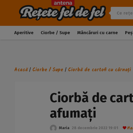
Aperitive
Ciorbe / Supe
Mâncăruri cu carne
Peș
Acasă
Ciorbe / Supe
Ciorbă de cartofi cu cârnați
/
/
Ciorbă de cart
afumați
Ha
Maria
28 decembrie 2022 19:01