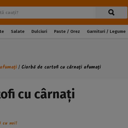
te
Salate
Dulciuri
Paste / Orez
Garnituri / Legume
 afumați
Ciorbă de cartofi cu cârnați afumați
/
ofi cu cârnați
i cu noi!