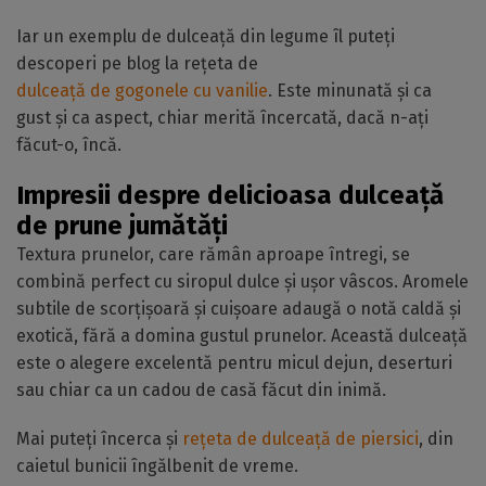
Iar un exemplu de dulceață din legume îl puteți
descoperi pe blog la rețeta de
dulceață de gogonele cu vanilie
. Este minunată și ca
gust și ca aspect, chiar merită încercată, dacă n-ați
făcut-o, încă.
Impresii despre delicioasa dulceață
de prune jumătăți
Textura prunelor, care rămân aproape întregi, se
combină perfect cu siropul dulce și ușor vâscos. Aromele
subtile de scorțișoară și cuișoare adaugă o notă caldă și
exotică, fără a domina gustul prunelor. Această dulceață
este o alegere excelentă pentru micul dejun, deserturi
sau chiar ca un cadou de casă făcut din inimă.
Mai puteți încerca și
rețeta de dulceață de piersici
, din
caietul bunicii îngălbenit de vreme.