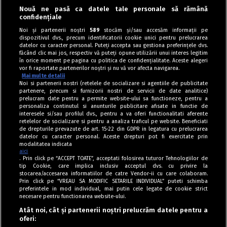
Nouă ne pasă ca datele tale personale să rămână
confidențiale
Noi și partenerii noștri
589
stocăm și/sau accesăm informații pe
dispozitivul dvs., precum identificatorii cookie unici pentru prelucrarea
datelor cu caracter personal. Puteți accepta sau gestiona preferințele dvs.
făcând clic mai jos, respectiv vă puteți opune utilizării unui interes legitim
în orice moment pe pagina cu politica de confidențialitate. Aceste alegeri
vor fi raportate partenerilor noștri și nu vă vor afecta navigarea.
Mai multe detalii
Noi si partenerii nostri (retelele de socializare si agentiile de publicitate
partenere, precum si furnizorii nostri de servicii de date analitice)
prelucram date pentru a permite website-ului sa functioneze, pentru a
personaliza continutul si anunturile publicitare afisate in functie de
interesele si/sau profilul dvs., pentru a va oferi functionalitati aferente
retelelor de socializare si pentru a analiza traficul pe website. Beneficiati
de drepturile prevazute de art. 15-22 din GDPR in legatura cu prelucrarea
datelor cu caracter personal. Aceste drepturi pot fi exercitate prin
modalitatea indicata
aici
. Prin click pe “ACCEPT TOATE”, acceptati folosirea tuturor Tehnologiilor de
tip Cookie, care implica inclusiv acceptul dvs. cu privire la
stocarea/accesarea informatiilor de catre Vendor-ii cu care colaboram.
Prin click pe “VREAU SA MODIFIC SETARILE INDIVIDUAL” puteti schimba
Tag index
preferintele in mod individual, mai putin cele legate de cookie strict
necesare pentru functionarea website-ului.
Program Antena 1
Atât noi, cât și partenerii noștri prelucrăm datele pentru a
oferi:
Știri de ultimă oră