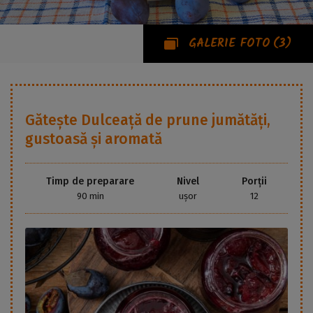
GALERIE FOTO
(3)
Gătește
Dulceață de prune jumătăți,
gustoasă și aromată
Timp de preparare
Nivel
Porții
90 min
ușor
12