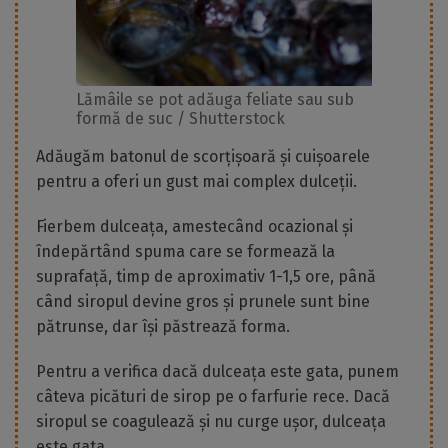
Lămâile se pot adăuga feliate sau sub
formă de suc / Shutterstock
Adăugăm batonul de scorțișoară și cuișoarele
pentru a oferi un gust mai complex dulceții.
Fierbem dulceața, amestecând ocazional și
îndepărtând spuma care se formează la
suprafață, timp de aproximativ 1-1,5 ore, până
când siropul devine gros și prunele sunt bine
pătrunse, dar își păstrează forma.
Pentru a verifica dacă dulceața este gata, punem
câteva picături de sirop pe o farfurie rece. Dacă
siropul se coagulează și nu curge ușor, dulceața
este gata.