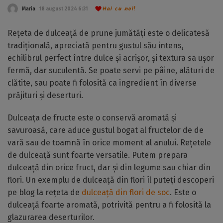
Hai cu noi!
Maria
18 august 2024 6:31
Rețeta de dulceață de prune jumătăți este o delicatesă
tradițională, apreciată pentru gustul său intens,
echilibrul perfect între dulce și acrișor, și textura sa ușor
fermă, dar suculentă. Se poate servi pe pâine, alături de
clătite, sau poate fi folosită ca ingredient în diverse
prăjituri și deserturi.
Dulceața de fructe este o conservă aromată și
savuroasă, care aduce gustul bogat al fructelor de de
vară sau de toamnă în orice moment al anului. Rețetele
de dulceață sunt foarte versatile. Putem prepara
dulceață din orice fruct, dar și din legume sau chiar din
flori. Un exemplu de dulceață din flori îl puteți descoperi
pe blog la rețeta de
dulceață din flori de soc
. Este o
dulceață foarte aromată, potrivită pentru a fi folosită la
glazurarea deserturilor.