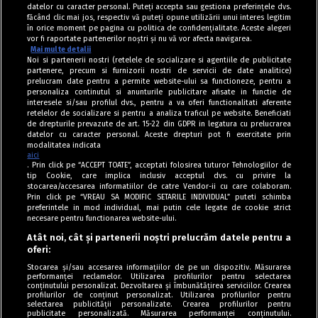
datelor cu caracter personal. Puteți accepta sau gestiona preferințele dvs.
făcând clic mai jos, respectiv vă puteți opune utilizării unui interes legitim
în orice moment pe pagina cu politica de confidențialitate. Aceste alegeri
vor fi raportate partenerilor noștri și nu vă vor afecta navigarea.
Mai multe detalii
Noi si partenerii nostri (retelele de socializare si agentiile de publicitate
partenere, precum si furnizorii nostri de servicii de date analitice)
prelucram date pentru a permite website-ului sa functioneze, pentru a
personaliza continutul si anunturile publicitare afisate in functie de
interesele si/sau profilul dvs., pentru a va oferi functionalitati aferente
retelelor de socializare si pentru a analiza traficul pe website. Beneficiati
de drepturile prevazute de art. 15-22 din GDPR in legatura cu prelucrarea
datelor cu caracter personal. Aceste drepturi pot fi exercitate prin
modalitatea indicata
aici
. Prin click pe “ACCEPT TOATE”, acceptati folosirea tuturor Tehnologiilor de
tip Cookie, care implica inclusiv acceptul dvs. cu privire la
stocarea/accesarea informatiilor de catre Vendor-ii cu care colaboram.
Prin click pe “VREAU SA MODIFIC SETARILE INDIVIDUAL” puteti schimba
Tag index
preferintele in mod individual, mai putin cele legate de cookie strict
necesare pentru functionarea website-ului.
Program Antena 1
Atât noi, cât și partenerii noștri prelucrăm datele pentru a
oferi:
Știri de ultimă oră
Stocarea și/sau accesarea informațiilor de pe un dispozitiv. Măsurarea
performanței reclamelor. Utilizarea profilurilor pentru selectarea
Politica de cookies
conținutului personalizat. Dezvoltarea și îmbunătățirea serviciilor. Crearea
profilurilor de conținut personalizat. Utilizarea profilurilor pentru
selectarea publicității personalizate. Crearea profilurilor pentru
Politica de confidențialitate
publicitate personalizată. Măsurarea performanței conținutului.