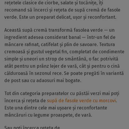
rețetele clasice de ciorbe, salate și tocănițe, îți
recomand să încerci și rețeta de supă cremă de fasole
verde. Este un preparat delicat, ușor și reconfortant.
Această supă cremă transformă fasolea verde — un
ingredient adesea considerat banal — într-un fel de
mâncare rafinat, catifelat și plin de savoare. Textura
cremoasă și gustul vegetal fin, completat de condimente
simple și uneori un strop de smântână, o fac potrivită
atât pentru un prânz lejer de vară, cât și pentru o cină
călduroasă în sezonul rece. Se poate pregăti în variantă
de post sau cu adaosuri mai bogate.
Tot din categoria preparatelor cu păstăi verzi mai poți
încerca și rețeta de
supă de fasole verde cu morcovi
.
Este una dintre cele mai ușoare și reconfortante
mâncăruri cu legume proaspete, de vară.
Sau poți încerca rețeta de