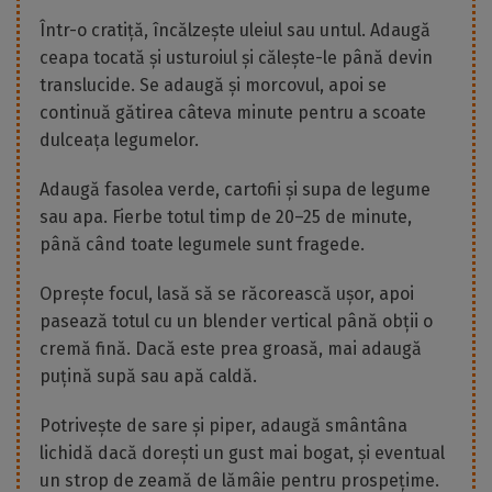
Într-o cratiță, încălzește uleiul sau untul. Adaugă
ceapa tocată și usturoiul și călește-le până devin
translucide. Se adaugă și morcovul, apoi se
continuă gătirea câteva minute pentru a scoate
dulceața legumelor.
Adaugă fasolea verde, cartofii și supa de legume
sau apa. Fierbe totul timp de 20–25 de minute,
până când toate legumele sunt fragede.
Oprește focul, lasă să se răcorească ușor, apoi
pasează totul cu un blender vertical până obții o
cremă fină. Dacă este prea groasă, mai adaugă
puțină supă sau apă caldă.
Potrivește de sare și piper, adaugă smântâna
lichidă dacă dorești un gust mai bogat, și eventual
un strop de zeamă de lămâie pentru prospețime.