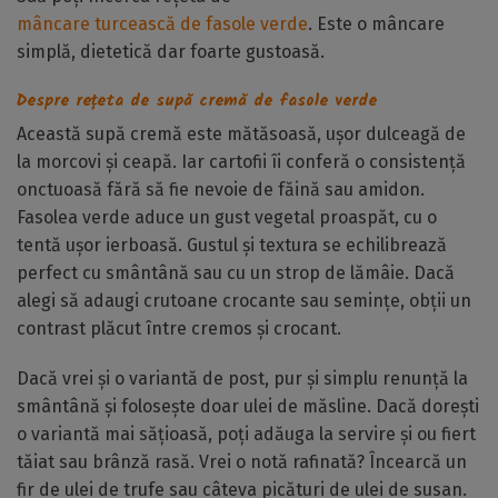
mâncare turcească de fasole verde
. Este o mâncare
simplă, dietetică dar foarte gustoasă.
Despre rețeta de supă cremă de fasole verde
Această supă cremă este mătăsoasă, ușor dulceagă de
la morcovi și ceapă. Iar cartofii îi conferă o consistență
onctuoasă fără să fie nevoie de făină sau amidon.
Fasolea verde aduce un gust vegetal proaspăt, cu o
tentă ușor ierboasă. Gustul și textura se echilibrează
perfect cu smântână sau cu un strop de lămâie. Dacă
alegi să adaugi crutoane crocante sau semințe, obții un
contrast plăcut între cremos și crocant.
Dacă vrei și o variantă de post, pur și simplu renunță la
smântână și folosește doar ulei de măsline. Dacă dorești
o variantă mai sățioasă, poți adăuga la servire și ou fiert
tăiat sau brânză rasă. Vrei o notă rafinată? Încearcă un
fir de ulei de trufe sau câteva picături de ulei de susan.