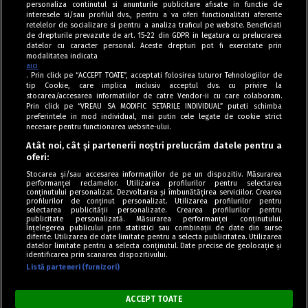
personaliza continutul si anunturile publicitare afisate in functie de
interesele si/sau profilul dvs., pentru a va oferi functionalitati aferente
retelelor de socializare si pentru a analiza traficul pe website. Beneficiati
de drepturile prevazute de art. 15-22 din GDPR in legatura cu prelucrarea
datelor cu caracter personal. Aceste drepturi pot fi exercitate prin
modalitatea indicata
aici
. Prin click pe “ACCEPT TOATE”, acceptati folosirea tuturor Tehnologiilor de
tip Cookie, care implica inclusiv acceptul dvs. cu privire la
stocarea/accesarea informatiilor de catre Vendor-ii cu care colaboram.
Prin click pe “VREAU SA MODIFIC SETARILE INDIVIDUAL” puteti schimba
Tag index
preferintele in mod individual, mai putin cele legate de cookie strict
necesare pentru functionarea website-ului.
Program Antena 1
Atât noi, cât și partenerii noștri prelucrăm datele pentru a
oferi:
Știri de ultimă oră
Stocarea și/sau accesarea informațiilor de pe un dispozitiv. Măsurarea
performanței reclamelor. Utilizarea profilurilor pentru selectarea
Politica de cookies
conținutului personalizat. Dezvoltarea și îmbunătățirea serviciilor. Crearea
profilurilor de conținut personalizat. Utilizarea profilurilor pentru
selectarea publicității personalizate. Crearea profilurilor pentru
Politica de confidențialitate
publicitate personalizată. Măsurarea performanței conținutului.
Înțelegerea publicului prin statistici sau combinații de date din surse
Termeni și condiții
diferite. Utilizarea de date limitate pentru a selecta publicitatea. Utilizarea
datelor limitate pentru a selecta conținutul. Date precise de geolocație și
identificarea prin scanarea dispozitivului.
Listă parteneri (furnizori)
Acest site este creat și administrat de Digital Antena Group. Toate
drepturile rezervate.
ACCEPT TOATE