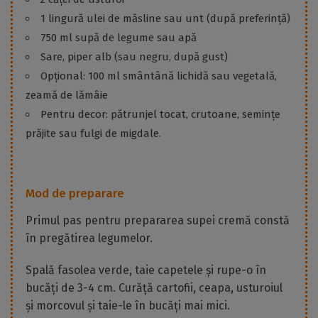
1 lingură ulei de măsline sau unt (după preferință)
750 ml supă de legume sau apă
Sare, piper alb (sau negru, după gust)
Opțional: 100 ml smântână lichidă sau vegetală,
zeamă de lămâie
Pentru decor: pătrunjel tocat, crutoane, semințe
prăjite sau fulgi de migdale.
Mod de preparare
Primul pas pentru prepararea supei cremă constă
în pregătirea legumelor.
Spală fasolea verde, taie capetele și rupe-o în
bucăți de 3-4 cm. Curăță cartofii, ceapa, usturoiul
și morcovul și taie-le în bucăți mai mici.