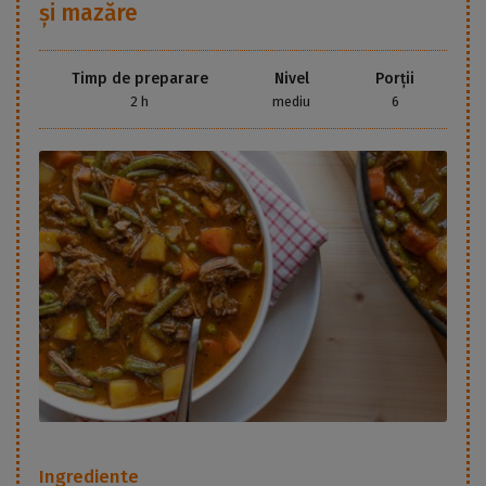
și mazăre
Timp de preparare
Nivel
Porții
2 h
mediu
6
Ingrediente