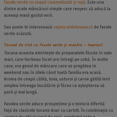
fasole verde cu ceapă caramelizată și roșii
. Este una
dintre acele mâncăruri simple care reușesc să aducă la
aceeași masă gustul verii.
Sau poate te interesează
rețeta ardelenească
de fasole
verde scăzută.
Tocană de vită cu fasole verde și mazăre – Impresii
Tocana aceasta amintește de preparatele făcute în oale
mari, care fierbeau încet ore întregi pe sobă. În multe
case, era genul de mâncare care se pregătea în
weekend sau în zilele când toată familia era acasă.
Aroma de ceapă călită, boia, usturoi și carne gătită lent
umplea întreaga bucătărie și făcea ca așteptarea să
pară și mai lungă.
Fasolea verde aduce prospețime și o textură diferită
față de clasicele tocane doar cu cartofi. În combinație cu
carnea de vită și sosul de roșii, rezultatul este o