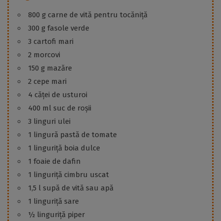
800 g carne de vită pentru tocăniță
300 g fasole verde
3 cartofi mari
2 morcovi
150 g mazăre
2 cepe mari
4 căței de usturoi
400 ml suc de roșii
3 linguri ulei
1 lingură pastă de tomate
1 linguriță boia dulce
1 foaie de dafin
1 linguriță cimbru uscat
1,5 l supă de vită sau apă
1 linguriță sare
½ linguriță piper