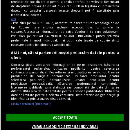
retelelor de socializare si pentru a analiza traficul pe website. Beneficiati
de drepturile prevazute de art. 15-22 din GDPR in legatura cu prelucrarea
datelor cu caracter personal. Aceste drepturi pot fi exercitate prin
modalitatea indicata
aici
. Prin click pe “ACCEPT TOATE”, acceptati folosirea tuturor Tehnologiilor de
tip Cookie, care implica inclusiv acceptul dvs. cu privire la
stocarea/accesarea informatiilor de catre Vendor-ii cu care colaboram.
Prin click pe “VREAU SA MODIFIC SETARILE INDIVIDUAL” puteti schimba
Tag index
preferintele in mod individual, mai putin cele legate de cookie strict
necesare pentru functionarea website-ului.
Program Antena 1
Atât noi, cât și partenerii noștri prelucrăm datele pentru a
oferi:
Știri de ultimă oră
Stocarea și/sau accesarea informațiilor de pe un dispozitiv. Măsurarea
performanței reclamelor. Utilizarea profilurilor pentru selectarea
Politica de cookies
conținutului personalizat. Dezvoltarea și îmbunătățirea serviciilor. Crearea
profilurilor de conținut personalizat. Utilizarea profilurilor pentru
selectarea publicității personalizate. Crearea profilurilor pentru
Politica de confidențialitate
publicitate personalizată. Măsurarea performanței conținutului.
Înțelegerea publicului prin statistici sau combinații de date din surse
Termeni și condiții
diferite. Utilizarea de date limitate pentru a selecta publicitatea. Utilizarea
datelor limitate pentru a selecta conținutul. Date precise de geolocație și
identificarea prin scanarea dispozitivului.
Listă parteneri (furnizori)
Acest site este creat și administrat de Digital Antena Group. Toate
drepturile rezervate.
ACCEPT TOATE
Copyright © Retete Fel de Fel 2020-2024.
VREAU SA MODIFIC SETARILE INDIVIDUAL