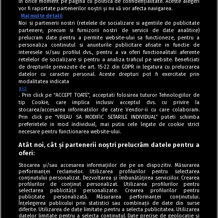
în orice moment pe pagina cu politica de confidențialitate. Aceste alegeri
vor fi raportate partenerilor noștri și nu vă vor afecta navigarea.
Mai multe detalii
Noi si partenerii nostri (retelele de socializare si agentiile de publicitate
partenere, precum si furnizorii nostri de servicii de date analitice)
prelucram date pentru a permite website-ului sa functioneze, pentru a
personaliza continutul si anunturile publicitare afisate in functie de
interesele si/sau profilul dvs., pentru a va oferi functionalitati aferente
retelelor de socializare si pentru a analiza traficul pe website. Beneficiati
de drepturile prevazute de art. 15-22 din GDPR in legatura cu prelucrarea
datelor cu caracter personal. Aceste drepturi pot fi exercitate prin
modalitatea indicata
aici
. Prin click pe “ACCEPT TOATE”, acceptati folosirea tuturor Tehnologiilor de
tip Cookie, care implica inclusiv acceptul dvs. cu privire la
stocarea/accesarea informatiilor de catre Vendor-ii cu care colaboram.
Prin click pe “VREAU SA MODIFIC SETARILE INDIVIDUAL” puteti schimba
Tag index
preferintele in mod individual, mai putin cele legate de cookie strict
necesare pentru functionarea website-ului.
Program Antena 1
Atât noi, cât și partenerii noștri prelucrăm datele pentru a
oferi:
Știri de ultimă oră
Stocarea și/sau accesarea informațiilor de pe un dispozitiv. Măsurarea
performanței reclamelor. Utilizarea profilurilor pentru selectarea
Politica de cookies
conținutului personalizat. Dezvoltarea și îmbunătățirea serviciilor. Crearea
profilurilor de conținut personalizat. Utilizarea profilurilor pentru
selectarea publicității personalizate. Crearea profilurilor pentru
Politica de confidențialitate
publicitate personalizată. Măsurarea performanței conținutului.
Înțelegerea publicului prin statistici sau combinații de date din surse
Termeni și condiții
diferite. Utilizarea de date limitate pentru a selecta publicitatea. Utilizarea
datelor limitate pentru a selecta conținutul. Date precise de geolocație și