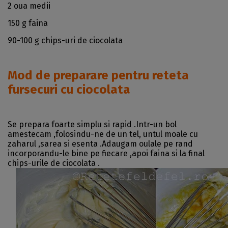
2 oua medii
150 g faina
90-100 g chips-uri de ciocolata
Mod de preparare pentru reteta
fursecuri cu ciocolata
Se prepara foarte simplu si rapid .Intr-un bol
amestecam ,folosindu-ne de un tel, untul moale cu
zaharul ,sarea si esenta .Adaugam oulale pe rand
incorporandu-le bine pe fiecare ,apoi faina si la final
chips-urile de ciocolata .