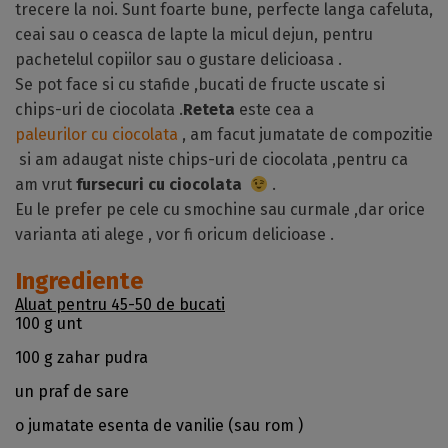
trecere la noi. Sunt foarte bune, perfecte langa cafeluta,
ceai sau o ceasca de lapte la micul dejun, pentru
pachetelul copiilor sau o gustare delicioasa .
Se pot face si cu stafide ,bucati de fructe uscate si
chips-uri de ciocolata .
Reteta
este cea a
paleurilor cu ciocolata
, am facut jumatate de compozitie
si am adaugat niste chips-uri de ciocolata ,pentru ca
am vrut
fursecuri cu ciocolata
.
Eu le prefer pe cele cu smochine sau curmale ,dar orice
varianta ati alege , vor fi oricum delicioase .
Ingrediente
Aluat pentru 45-50 de bucati
100 g unt
100 g zahar pudra
un praf de sare
o jumatate esenta de vanilie (sau rom )