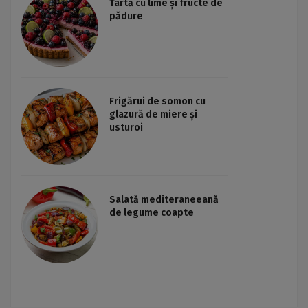
Tartă cu lime și fructe de
pădure
Frigărui de somon cu
glazură de miere și
usturoi
Salată mediteraneeană
de legume coapte