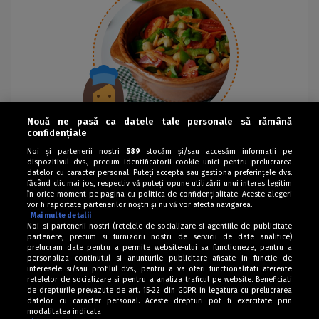
Nouă ne pasă ca datele tale personale să rămână
confidențiale
Noi și partenerii noștri
589
stocăm și/sau accesăm informații pe
dispozitivul dvs., precum identificatorii cookie unici pentru prelucrarea
datelor cu caracter personal. Puteți accepta sau gestiona preferințele dvs.
făcând clic mai jos, respectiv vă puteți opune utilizării unui interes legitim
în orice moment pe pagina cu politica de confidențialitate. Aceste alegeri
vor fi raportate partenerilor noștri și nu vă vor afecta navigarea.
Mai multe detalii
Noi si partenerii nostri (retelele de socializare si agentiile de publicitate
partenere, precum si furnizorii nostri de servicii de date analitice)
prelucram date pentru a permite website-ului sa functioneze, pentru a
personaliza continutul si anunturile publicitare afisate in functie de
interesele si/sau profilul dvs., pentru a va oferi functionalitati aferente
retelelor de socializare si pentru a analiza traficul pe website. Beneficiati
de drepturile prevazute de art. 15-22 din GDPR in legatura cu prelucrarea
datelor cu caracter personal. Aceste drepturi pot fi exercitate prin
modalitatea indicata