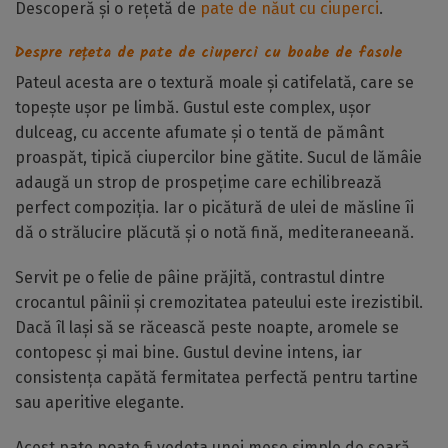
Descoperă și o rețetă de
pate de năut cu ciuperci
.
Despre rețeta de pate de ciuperci cu boabe de fasole
Pateul acesta are o textură moale și catifelată, care se
topește ușor pe limbă. Gustul este complex, ușor
dulceag, cu accente afumate și o tentă de pământ
proaspăt, tipică ciupercilor bine gătite. Sucul de lămâie
adaugă un strop de prospețime care echilibrează
perfect compoziția. Iar o picătură de ulei de măsline îi
dă o strălucire plăcută și o notă fină, mediteraneeană.
Servit pe o felie de pâine prăjită, contrastul dintre
crocantul pâinii și cremozitatea pateului este irezistibil.
Dacă îl lași să se răcească peste noapte, aromele se
contopesc și mai bine. Gustul devine intens, iar
consistența capătă fermitatea perfectă pentru tartine
sau aperitive elegante.
Acest pate poate fi vedeta unei mese simple de seară.