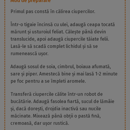
Mod de preparare
Primul pas constă în călirea ciupercilor.
Într-o tigaie încinsă cu ulei, adaugă ceapa tocată
mărunt și usturoiul feliat. Călește până devin
translucide, apoi adaugă ciupercile tăiate felii.
Lasă-le să scadă complet lichidul și să se
rumenească ușor.
Adaugă sosul de soia, cimbrul, boiaua afumată,
sare și piper. Amestecă bine și mai lasă 1-2 minute
pe foc pentru a se împleti aromele.
Transferă ciupercile călite într-un robot de
bucătărie. Adaugă fasolea fiartă, sucul de lămâie
și, dacă dorești, drojdia inactivă sau nucile
măcinate. Mixează până obții o pastă fină,
cremoasă, dar ușor rustică.