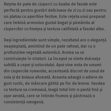
Rețeta de pate de ciuperci cu boabe de fasole este
perfectă pentru gustări delicioase de zi cu zi sau pentru
un platou cu aperitive festive. Este rețeta unui preparat
care îmbină armonios gustul bogat și pământiu al
ciupercilor cu finețea și textura catifelată a fasolei albe.
Deși ingredientele sunt simple, rezultatul are o eleganță
neașteptată, amintind de un pate rafinat, dar cu o
profunzime vegetală autentică. Aroma sa se
construiește în straturi. La început se simte dulceața
subtilă a cepei și usturoiului. Apoi vine nota de umami
din ciupercile rumenite, accentuată discret de sosul de
soia și de boiaua afumată. Aceasta adaugă o adiere de
gust rustic, de mâncare gătită pe foc de lemne. Fasolea
cu textura sa cremoasă, leagă totul într-o pastă fină și
ușor aerată, care se întinde frumos și păstrează o
consistență omogenă.