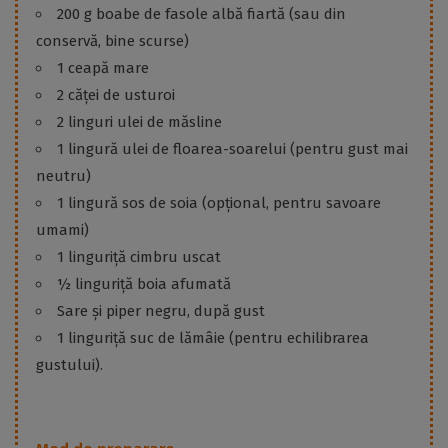
200 g boabe de fasole albă fiartă (sau din
conservă, bine scurse)
1 ceapă mare
2 căței de usturoi
2 linguri ulei de măsline
1 lingură ulei de floarea-soarelui (pentru gust mai
neutru)
1 lingură sos de soia (opțional, pentru savoare
umami)
1 linguriță cimbru uscat
½ linguriță boia afumată
Sare și piper negru, după gust
1 linguriță suc de lămâie (pentru echilibrarea
gustului).