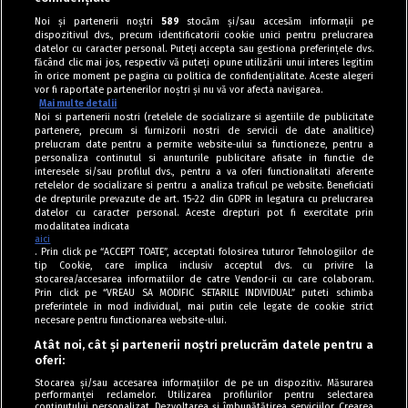
Noi și partenerii noștri
589
stocăm și/sau accesăm informații pe
dispozitivul dvs., precum identificatorii cookie unici pentru prelucrarea
datelor cu caracter personal. Puteți accepta sau gestiona preferințele dvs.
făcând clic mai jos, respectiv vă puteți opune utilizării unui interes legitim
în orice moment pe pagina cu politica de confidențialitate. Aceste alegeri
vor fi raportate partenerilor noștri și nu vă vor afecta navigarea.
Mai multe detalii
Noi si partenerii nostri (retelele de socializare si agentiile de publicitate
partenere, precum si furnizorii nostri de servicii de date analitice)
prelucram date pentru a permite website-ului sa functioneze, pentru a
personaliza continutul si anunturile publicitare afisate in functie de
interesele si/sau profilul dvs., pentru a va oferi functionalitati aferente
retelelor de socializare si pentru a analiza traficul pe website. Beneficiati
de drepturile prevazute de art. 15-22 din GDPR in legatura cu prelucrarea
datelor cu caracter personal. Aceste drepturi pot fi exercitate prin
modalitatea indicata
aici
. Prin click pe “ACCEPT TOATE”, acceptati folosirea tuturor Tehnologiilor de
tip Cookie, care implica inclusiv acceptul dvs. cu privire la
stocarea/accesarea informatiilor de catre Vendor-ii cu care colaboram.
Prin click pe “VREAU SA MODIFIC SETARILE INDIVIDUAL” puteti schimba
Tag index
preferintele in mod individual, mai putin cele legate de cookie strict
necesare pentru functionarea website-ului.
Program Antena 1
Atât noi, cât și partenerii noștri prelucrăm datele pentru a
oferi:
Știri de ultimă oră
Stocarea și/sau accesarea informațiilor de pe un dispozitiv. Măsurarea
performanței reclamelor. Utilizarea profilurilor pentru selectarea
Politica de cookies
conținutului personalizat. Dezvoltarea și îmbunătățirea serviciilor. Crearea