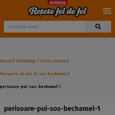
Acasă
Chifteluțe / Carne tocată
/
/
Perișoare de pui în sos bechamel
/
perisoare-pui-sos-bechamel-1
perisoare-pui-sos-bechamel-1