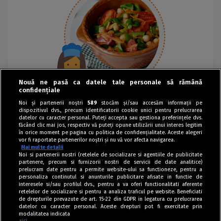
Nouă ne pasă ca datele tale personale să rămână
confidențiale
Noi și partenerii noștri
589
stocăm și/sau accesăm informații pe
dispozitivul dvs., precum identificatorii cookie unici pentru prelucrarea
datelor cu caracter personal. Puteți accepta sau gestiona preferințele dvs.
făcând clic mai jos, respectiv vă puteți opune utilizării unui interes legitim
în orice moment pe pagina cu politica de confidențialitate. Aceste alegeri
vor fi raportate partenerilor noștri și nu vă vor afecta navigarea.
Mai multe detalii
Noi si partenerii nostri (retelele de socializare si agentiile de publicitate
partenere, precum si furnizorii nostri de servicii de date analitice)
prelucram date pentru a permite website-ului sa functioneze, pentru a
personaliza continutul si anunturile publicitare afisate in functie de
interesele si/sau profilul dvs., pentru a va oferi functionalitati aferente
retelelor de socializare si pentru a analiza traficul pe website. Beneficiati
de drepturile prevazute de art. 15-22 din GDPR in legatura cu prelucrarea
datelor cu caracter personal. Aceste drepturi pot fi exercitate prin
modalitatea indicata
aici