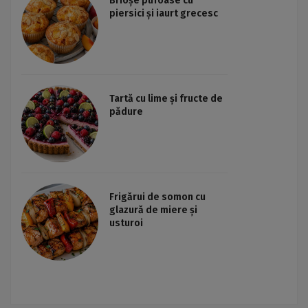
Brioșe pufoase cu
piersici și iaurt grecesc
Tartă cu lime și fructe de
pădure
Frigărui de somon cu
glazură de miere și
usturoi