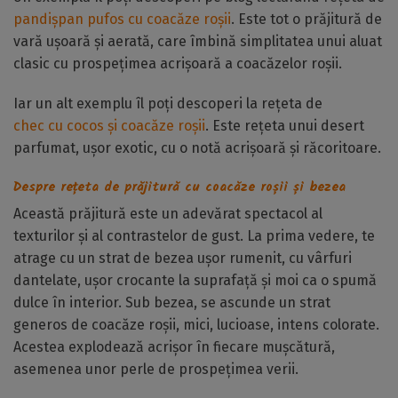
pandișpan pufos cu coacăze roșii
. Este tot o prăjitură de
vară ușoară și aerată, care îmbină simplitatea unui aluat
clasic cu prospețimea acrișoară a coacăzelor roșii.
Iar un alt exemplu îl poți descoperi la rețeta de
chec cu cocos și coacăze roșii
. Este rețeta unui desert
parfumat, ușor exotic, cu o notă acrișoară și răcoritoare.
Despre rețeta de prăjitură cu coacăze roșii și bezea
Această prăjitură este un adevărat spectacol al
texturilor și al contrastelor de gust. La prima vedere, te
atrage cu un strat de bezea ușor rumenit, cu vârfuri
dantelate, ușor crocante la suprafață și moi ca o spumă
dulce în interior. Sub bezea, se ascunde un strat
generos de coacăze roșii, mici, lucioase, intens colorate.
Acestea explodează acrișor în fiecare mușcătură,
asemenea unor perle de prospețimea verii.