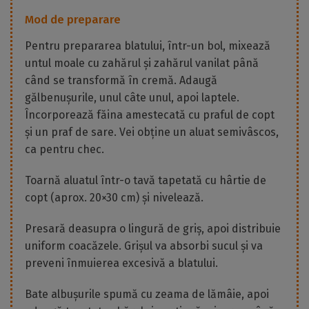
Mod de preparare
Pentru prepararea blatului, într-un bol, mixează
untul moale cu zahărul și zahărul vanilat până
când se transformă în cremă. Adaugă
gălbenușurile, unul câte unul, apoi laptele.
Încorporează făina amestecată cu praful de copt
și un praf de sare. Vei obține un aluat semivâscos,
ca pentru chec.
Toarnă aluatul într-o tavă tapetată cu hârtie de
copt (aprox. 20×30 cm) și nivelează.
Presară deasupra o lingură de griș, apoi distribuie
uniform coacăzele. Grișul va absorbi sucul și va
preveni înmuierea excesivă a blatului.
Bate albușurile spumă cu zeama de lămâie, apoi