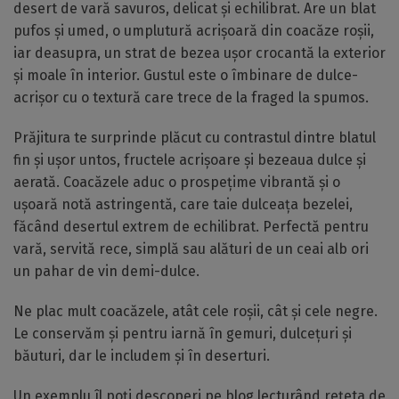
desert de vară savuros, delicat și echilibrat. Are un blat
pufos și umed, o umplutură acrișoară din coacăze roșii,
iar deasupra, un strat de bezea ușor crocantă la exterior
și moale în interior. Gustul este o îmbinare de dulce-
acrișor cu o textură care trece de la fraged la spumos.
Prăjitura te surprinde plăcut cu contrastul dintre blatul
fin și ușor untos, fructele acrișoare și bezeaua dulce și
aerată. Coacăzele aduc o prospețime vibrantă și o
ușoară notă astringentă, care taie dulceața bezelei,
făcând desertul extrem de echilibrat. Perfectă pentru
vară, servită rece, simplă sau alături de un ceai alb ori
un pahar de vin demi-dulce.
Ne plac mult coacăzele, atât cele roșii, cât și cele negre.
Le conservăm și pentru iarnă în gemuri, dulcețuri și
băuturi, dar le includem și în deserturi.
Un exemplu îl poți descoperi pe blog lecturând rețeta de