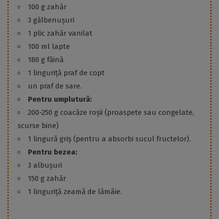
100 g zahăr
3 gălbenușuri
1 plic zahăr vanilat
100 ml lapte
180 g făină
1 linguriță praf de copt
un praf de sare.
Pentru umplutură:
200-250 g coacăze roșii (proaspete sau congelate,
scurse bine)
1 lingură griș (pentru a absorbi sucul fructelor).
Pentru bezea:
3 albușuri
150 g zahăr
1 linguriță zeamă de lămâie.