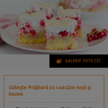
GALERIE FOTO
(3)
Gătește
Prăjitură cu coacăze roșii și
bezea