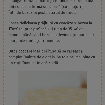
adaugă treptat zahărul și continuă mixarea până
obții o bezea fermă și lucioasă (cu „moțuri”).
Întinde bezeaua peste stratul de fructe.
Coace delicioasa prăjitură cu coacăze și bezea la
170°C (cuptor preîncălzit) timp de 35–40 de
minute, până când bezeaua devine ușor aurie, iar
marginile sunt ușor rumenite.
După coacere lasă prăjitura să se răcească
complet înainte de a o tăia. Se taie cel mai bine cu
un cuțit înmuiat în apă caldă.