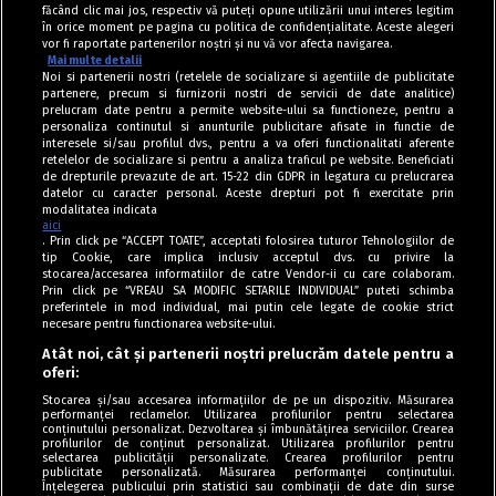
făcând clic mai jos, respectiv vă puteți opune utilizării unui interes legitim
în orice moment pe pagina cu politica de confidențialitate. Aceste alegeri
vor fi raportate partenerilor noștri și nu vă vor afecta navigarea.
Mai multe detalii
Noi si partenerii nostri (retelele de socializare si agentiile de publicitate
partenere, precum si furnizorii nostri de servicii de date analitice)
prelucram date pentru a permite website-ului sa functioneze, pentru a
personaliza continutul si anunturile publicitare afisate in functie de
interesele si/sau profilul dvs., pentru a va oferi functionalitati aferente
retelelor de socializare si pentru a analiza traficul pe website. Beneficiati
de drepturile prevazute de art. 15-22 din GDPR in legatura cu prelucrarea
datelor cu caracter personal. Aceste drepturi pot fi exercitate prin
modalitatea indicata
aici
. Prin click pe “ACCEPT TOATE”, acceptati folosirea tuturor Tehnologiilor de
tip Cookie, care implica inclusiv acceptul dvs. cu privire la
stocarea/accesarea informatiilor de catre Vendor-ii cu care colaboram.
Prin click pe “VREAU SA MODIFIC SETARILE INDIVIDUAL” puteti schimba
Tag index
preferintele in mod individual, mai putin cele legate de cookie strict
necesare pentru functionarea website-ului.
Program Antena 1
Atât noi, cât și partenerii noștri prelucrăm datele pentru a
oferi:
Știri de ultimă oră
Stocarea și/sau accesarea informațiilor de pe un dispozitiv. Măsurarea
performanței reclamelor. Utilizarea profilurilor pentru selectarea
Politica de cookies
conținutului personalizat. Dezvoltarea și îmbunătățirea serviciilor. Crearea
profilurilor de conținut personalizat. Utilizarea profilurilor pentru
selectarea publicității personalizate. Crearea profilurilor pentru
Politica de confidențialitate
publicitate personalizată. Măsurarea performanței conținutului.
Înțelegerea publicului prin statistici sau combinații de date din surse