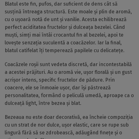
Blatul este fin, pufos, dar suficient de dens cât să
susțină întreaga structură. Este moale și plin de aromă,
cu o ușoară notă de unt și vanilie. Acesta echilibrează
perfect aciditatea fructelor și dulceața bezelei. Când
muști, simți mai întâi crocantul fin al bezelei, apoi te
lovește senzația suculentă a coacăzelor. Iar la final,
blatul catifelat îți temperează papilele cu delicatețe.
Coacăzele roșii sunt vedeta discretă, dar incontestabilă
a acestei prăjituri. Au o aromă vie, ușor florală și un gust
acrișor intens, specific fructelor de pădure. Prin
coacere, ele se înmoaie ușor, dar își păstrează
personalitatea, formând o peliculă umedă, aproape ca o
dulceață light, între bezea și blat.
Bezeaua nu este doar decorativă, ea încheie compoziția
cu un strat de nor dulce, ușor elastic, care se rupe sub
lingură fără să se zdrobească, adăugând finețe și o