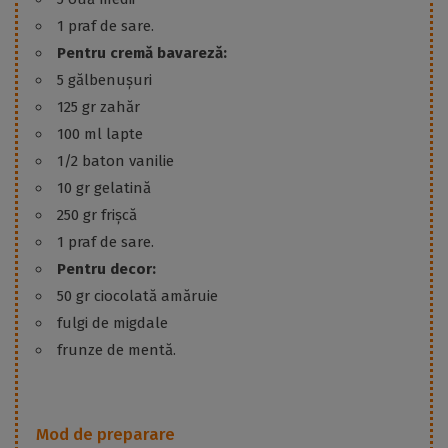
1 praf de sare.
Pentru cremă bavareză:
5 gălbenușuri
125 gr zahăr
100 ml lapte
1/2 baton vanilie
10 gr gelatină
250 gr frișcă
1 praf de sare.
Pentru decor:
50 gr ciocolată amăruie
fulgi de migdale
frunze de mentă.
Mod de preparare