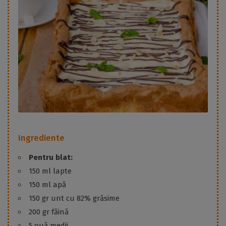
Ingrediente
Pentru blat:
150 ml lapte
150 ml apă
150 gr unt cu 82% grăsime
200 gr făină
5 ouă medii