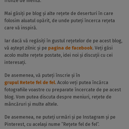
frunze de mentă.
Mai găsiți pe blog și alte rețete de deserturi în care
folosim aluatul opărit, de unde puteți încerca rețeta
care vă inspiră.
Iar dacă vă regăsiți în gustul rețetelor de pe acest blog,
vă aștept zilnic și pe
pagina de facebook
. Veți găsi
acolo multe rețete postate, idei noi și discuții cu cei
interesați.
De asemenea, vă puteți înscrie și în
grupul Retete fel de fel.
Acolo veți putea încărca
fotografiile voastre cu preparate încercate de pe acest
blog. Vom putea discuta despre meniuri, rețete de
mâncăruri și multe altele.
De asemenea, ne puteți urmări și pe Instagram și pe
Pinterest, cu același nume ”Rețete fel de fel”.