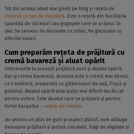
Tot din același aluat mai găsiți pe blog și rețeta de
churros cu sos de ciocolată
. Este o rețetă din bucătăria
spaniolă de sticksuri sau gogoșele care se prăjesc în
ulei. Se servesc fie decorate cu zahăr, fie glazurate cu
diferite sosuri.
Cum preparăm rețeta de prăjitură cu
cremă bavareză și aluat opărit
Interesante la această prăjitură sunt și aluatul opărit,
dar și crema bavareză. Aceasta este o cremă mai densă,
ca o budincă, preparată cu gălbenușuri de ouă, frișcă și
gelatină. Aluatul opărit este puțin mai diferit decât cel
pentru eclere. Este aluatul care se prepară și pentru
tortul Karpatka –
vedeți aici rețeta
.
Iar pentru un plus de gust și aspect plăcut, vom adăuga
deasupra prăjiturii și puțină ciocolată, fulgi de migdale și