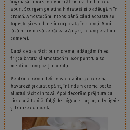
îngroașă, apoi scoatem crăticioara din baia de
aburi. Scurgem gelatina hidratată și o adăugăm în
cremă. Amestecăm intens până când aceasta se
topește și este bine încorporată în cremă. Apoi
lăsăm crema să se răcească ușor, la temperatura
camerei.
După ce s-a răcit puțin crema, adăugăm în ea
frișca bătută și amestecăm ușor pentru a se
menține compoziția aerată.
Pentru a forma delicioasa prăjitură cu cremă
bavareză și aluat opărit, întindem crema peste
aluatul răcit din tavă. Apoi decorăm prăjitura cu
ciocolată topită, fulgi de migdale trași ușor la tigaie
și frunze de mentă.