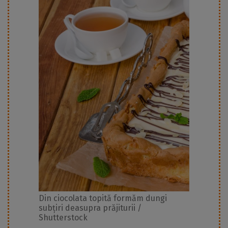
Din ciocolata topită formăm dungi
subțiri deasupra prăjiturii /
Shutterstock