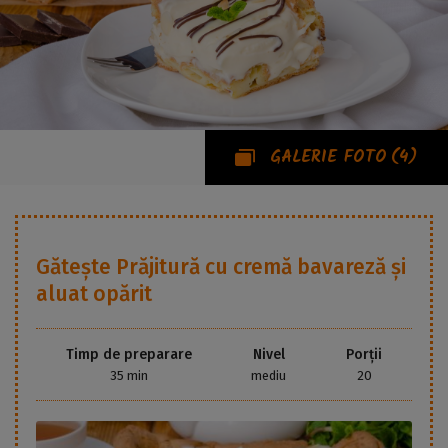
GALERIE FOTO
(4)
Gătește
Prăjitură cu cremă bavareză și
aluat opărit
Timp de preparare
Nivel
Porții
35 min
mediu
20