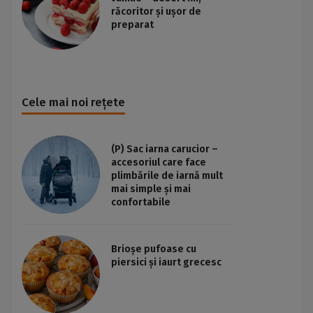
răcoritor și ușor de
preparat
Cele mai noi rețete
(P) Sac iarna carucior –
accesoriul care face
plimbările de iarnă mult
mai simple și mai
confortabile
Brioșe pufoase cu
piersici și iaurt grecesc