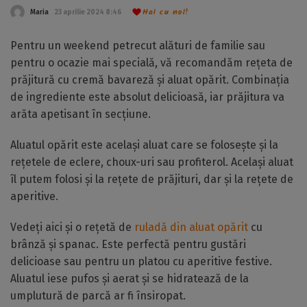
Hai cu noi!
Maria
23 aprilie 2024 8:46
Pentru un weekend petrecut alături de familie sau
pentru o ocazie mai specială, vă recomandăm rețeta de
prăjitură cu cremă bavareză și aluat opărit. Combinația
de ingrediente este absolut delicioasă, iar prăjitura va
arăta apetisant în secțiune.
Aluatul opărit este același aluat care se folosește și la
rețetele de eclere, choux-uri sau profiterol. Același aluat
îl putem folosi și la rețete de prăjituri, dar și la rețete de
aperitive.
Vedeți aici și o rețetă de
ruladă din aluat opărit
cu
brânză și spanac. Este perfectă pentru gustări
delicioase sau pentru un platou cu aperitive festive.
Aluatul iese pufos și aerat și se hidratează de la
umplutură de parcă ar fi însiropat.