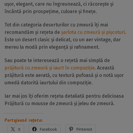
ușor, elegant, care nu îngreunează, ci răcorește și
încântă prin prospețime, culoare și finețe.
Tot din categoria deserturilor cu zmeură îți mai
recomandăm și rețeta de
șarlota cu zmeură și pișcoturi
.
Este un desert clasic și delicat, cu un aer vintage, dar
mereu la modă prin eleganță și rafinament.
Sau poate te interesează o rețetă mai simplă de
prăjitură cu zmeură și iaurt în compoziție
. Această
prăjitură este aerată, cu textură pufoasă și o notă ușor
umedă datorită iaurtului din compoziție.
Iar mai jos îți oferim rețeta detaliată pentru delicioasa
Prăjitură cu mousse de zmeură și jeleu de zmeură.
Partajează rețeta:
X
Facebook
Pinterest