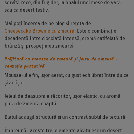
servită rece, din frigider, la finalul unei mese de vară
sau ca desert festiv.
Mai poți încerca de pe blog și rețeta de
Cheesecake Brownie cu zmeură
. Este o combinație
decadentă între ciocolată intensă, cremă catifelată de
brânză și prospețimea zmeurei.
Prăjitură cu mousse de zmeură și jeleu de zmeură –
senzația gustativă
Mousse-ul e fin, ușor aerat, cu gust echilibrat între dulce
și acrișor.
Jeleul de deasupra e răcoritor, ușor elastic, cu aromă
pură de zmeură coaptă.
Blatul adaugă structură și un contrast subtil de textură.
Împreună, aceste trei elemente alcătuiesc un desert