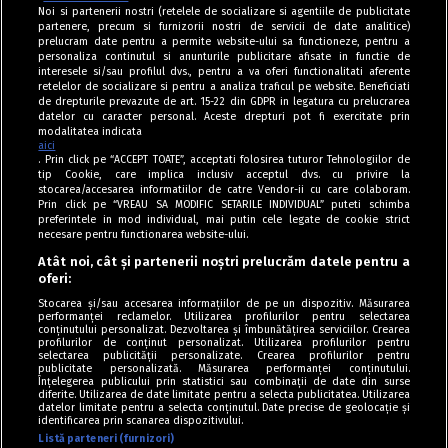
Noi si partenerii nostri (retelele de socializare si agentiile de publicitate
partenere, precum si furnizorii nostri de servicii de date analitice)
prelucram date pentru a permite website-ului sa functioneze, pentru a
personaliza continutul si anunturile publicitare afisate in functie de
interesele si/sau profilul dvs., pentru a va oferi functionalitati aferente
retelelor de socializare si pentru a analiza traficul pe website. Beneficiati
de drepturile prevazute de art. 15-22 din GDPR in legatura cu prelucrarea
datelor cu caracter personal. Aceste drepturi pot fi exercitate prin
modalitatea indicata
aici
. Prin click pe “ACCEPT TOATE”, acceptati folosirea tuturor Tehnologiilor de
tip Cookie, care implica inclusiv acceptul dvs. cu privire la
stocarea/accesarea informatiilor de catre Vendor-ii cu care colaboram.
Prin click pe “VREAU SA MODIFIC SETARILE INDIVIDUAL” puteti schimba
Tag index
preferintele in mod individual, mai putin cele legate de cookie strict
necesare pentru functionarea website-ului.
Program Antena 1
Atât noi, cât și partenerii noștri prelucrăm datele pentru a
oferi:
Știri de ultimă oră
Stocarea și/sau accesarea informațiilor de pe un dispozitiv. Măsurarea
performanței reclamelor. Utilizarea profilurilor pentru selectarea
Politica de cookies
conținutului personalizat. Dezvoltarea și îmbunătățirea serviciilor. Crearea
profilurilor de conținut personalizat. Utilizarea profilurilor pentru
selectarea publicității personalizate. Crearea profilurilor pentru
Politica de confidențialitate
publicitate personalizată. Măsurarea performanței conținutului.
Înțelegerea publicului prin statistici sau combinații de date din surse
Termeni și condiții
diferite. Utilizarea de date limitate pentru a selecta publicitatea. Utilizarea
datelor limitate pentru a selecta conținutul. Date precise de geolocație și
identificarea prin scanarea dispozitivului.
Listă parteneri (furnizori)