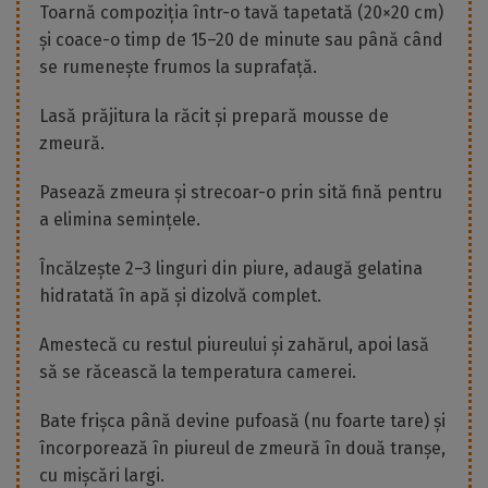
Toarnă compoziția într-o tavă tapetată (20×20 cm)
și coace-o timp de 15–20 de minute sau până când
se rumenește frumos la suprafață.
Lasă prăjitura la răcit și prepară mousse de
zmeură.
Pasează zmeura și strecoar-o prin sită fină pentru
a elimina semințele.
Încălzește 2–3 linguri din piure, adaugă gelatina
hidratată în apă și dizolvă complet.
Amestecă cu restul piureului și zahărul, apoi lasă
să se răcească la temperatura camerei.
Bate frișca până devine pufoasă (nu foarte tare) și
încorporează în piureul de zmeură în două tranșe,
cu mișcări largi.