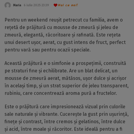
Hai cu noi!
Maria
6 iulie 2025 23:39
Pentru un weekend reușit petrecut cu familia, avem o
rețetă de prăjitură cu mousse de zmeură și jeleu de
zmeură, elegantă, răcoritoare și rafinată. Este rețeta
unui desert ușor, aerat, cu gust intens de fruct, perfect
pentru vară sau pentru ocazii speciale.
Această prăjitură e o simfonie a prospețimii, construită
pe straturi fine și echilibrate. Are un blat delicat, un
mousse de zmeură aerat, mătăsos, ușor dulce și acrișor
în același timp, și un strat superior de jeleu transparent,
rubiniu, care concentrează aroma pură a fructelor.
Este o prăjitură care impresionează vizual prin culorile
sale naturale și vibrante. Cucerește la gust prin ușurință,
finețe și contrast, între cremos și gelatinos, între dulce
și acid, între moale și răcoritor. Este ideală pentru a fi