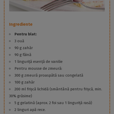
Ingrediente
Pentru blat:
3 ouă
90 g zahăr
90 g făină
1 linguriță esență de vanilie
Pentru mousse de zmeură:
300 g zmeură proaspătă sau congelată
100 g zahăr
200 ml frișcă lichidă (smântână pentru frișcă, min.
30% grăsime)
5 g gelatină (aprox. 2 foi sau 1 linguriță rasă)
2 linguri apă rece.