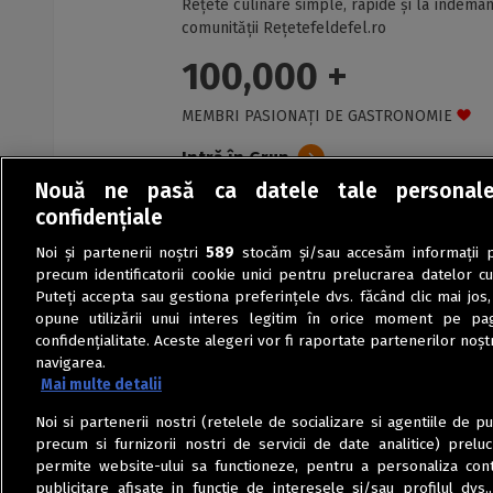
Rețete culinare simple, rapide și la îndemân
comunității Rețetefeldefel.ro
100,000 +
MEMBRI PASIONAȚI DE GASTRONOMIE
Intră în Grup
Nouă ne pasă ca datele tale personal
confidențiale
Noi și partenerii noștri
589
stocăm și/sau accesăm informații pe
precum identificatorii cookie unici pentru prelucrarea datelor c
Puteți accepta sau gestiona preferințele dvs. făcând clic mai jos,
opune utilizării unui interes legitim în orice moment pe pag
confidențialitate. Aceste alegeri vor fi raportate partenerilor noștr
navigarea.
Mai multe detalii
Noi si partenerii nostri (retelele de socializare si agentiile de p
precum si furnizorii nostri de servicii de date analitice) prel
permite website-ului sa functioneze, pentru a personaliza conti
publicitare afisate in functie de interesele si/sau profilul dvs