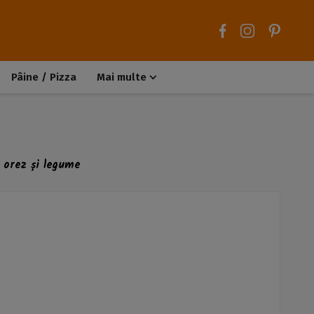
Pâine / Pizza
Mai multe
Aluaturi dulci
Aluaturi sărate
Chiteluțe / Carne tocată
Muffins / Cupcakes
u orez și legume
Biscuiți / Fursecuri
Deserturi de post
Înghețată
Tarte sărate
Tarte dulci / Cheesecake
Decorațiuni / Condimente
Rețete de bază
Selecții rețete
Trucuri și sfaturi culinare