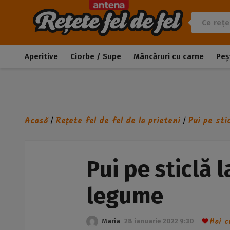
Aperitive
Ciorbe / Supe
Mâncăruri cu carne
Peș
Acasă
Rețete fel de fel de la prieteni
Pui pe sti
/
/
Pui pe sticlă l
legume
Hai c
Maria
28 ianuarie 2022 9:30