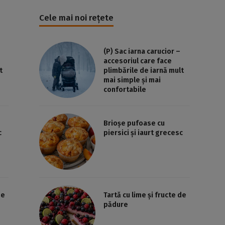
Cele mai noi rețete
(P) Sac iarna carucior –
accesoriul care face
t
plimbările de iarnă mult
mai simple și mai
confortabile
Brioșe pufoase cu
c
piersici și iaurt grecesc
de
Tartă cu lime și fructe de
pădure