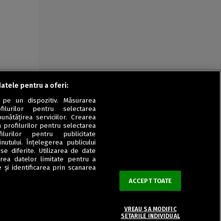
datele pentru a oferi:
 pe un dispozitiv. Măsurarea
filurilor pentru selectarea
unătățirea serviciilor. Crearea
a profilurilor pentru selectarea
ilurilor pentru publicitate
utului. Înțelegerea publicului
se diferite. Utilizarea de date
zarea datelor limitate pentru a
 și identificarea prin scanarea
ACCEPT TOATE
VREAU SA MODIFIC
SETARILE INDIVIDUAL