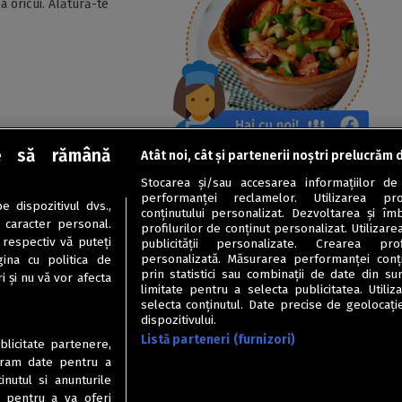
a oricui. Alătură-te
e să rămână
Atât noi, cât și partenerii noștri prelucrăm 
Stocarea și/sau accesarea informațiilor de
performanței reclamelor. Utilizarea pro
 dispozitivul dvs.,
conținutului personalizat. Dezvoltarea și îmb
u caracter personal.
profilurilor de conținut personalizat. Utilizare
 respectiv vă puteți
publicității personalizate. Crearea prof
personalizată. Măsurarea performanței conțin
ina cu politica de
prin statistici sau combinații de date din sur
i și nu vă vor afecta
limitate pentru a selecta publicitatea. Utili
selecta conținutul. Date precise de geolocație
dispozitivului.
Listă parteneri (furnizori)
ublicitate partenere,
ucram date pentru a
nutul si anunturile
., pentru a va oferi