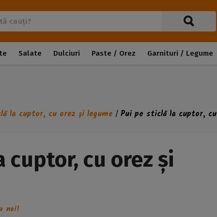
te
Salate
Dulciuri
Paste / Orez
Garnituri / Legume
clă la cuptor, cu orez și legume
Pui pe sticlă la cuptor, c
/
a cuptor, cu orez și
u noi!