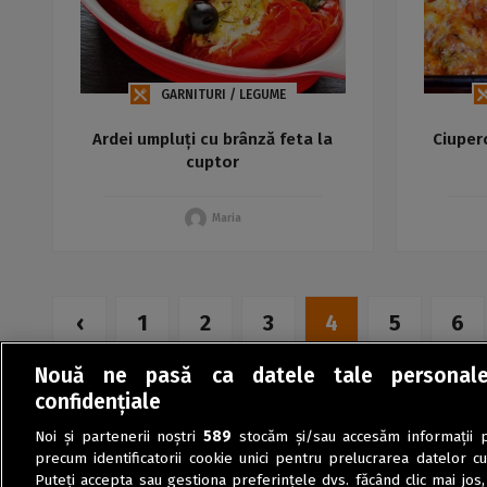
GARNITURI / LEGUME
Ardei umpluți cu brânză feta la
Ciuper
cuptor
Maria
‹
1
2
3
4
5
6
Nouă ne pasă ca datele tale personal
confidențiale
Noi și partenerii noștri
589
stocăm și/sau accesăm informații pe
precum identificatorii cookie unici pentru prelucrarea datelor c
Puteți accepta sau gestiona preferințele dvs. făcând clic mai jos,