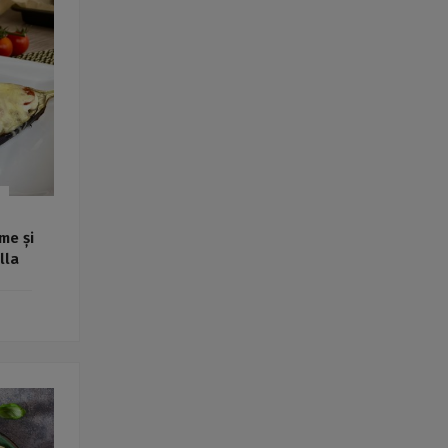
Rețete fel de fel de la
prieteni
Rețete pentru Valentine’s
Day / Dragobete și 1 Martie
Conserve
Băuturi
Rețete de post
Ricette in italiano
me și
lla