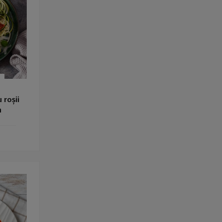
 roșii
n