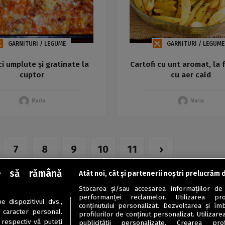
GARNITURI / LEGUME
GARNITURI / LEGUME
ci umplute și gratinate la
Cartofi cu unt aromat, la 
cuptor
cu aer cald
Maria
Maria
7
8
9
10
11
›
e să rămână
Atât noi, cât și partenerii noștri prelucrăm 
Stocarea și/sau accesarea informațiilor de
performanței reclamelor. Utilizarea pro
 dispozitivul dvs.,
conținutului personalizat. Dezvoltarea și îmb
u caracter personal.
profilurilor de conținut personalizat. Utilizare
 respectiv vă puteți
publicității personalizate. Crearea prof