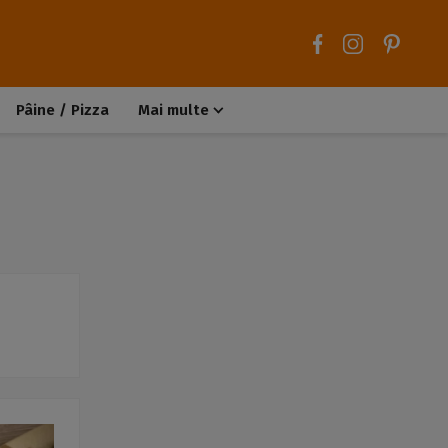
Pâine / Pizza
Mai multe
Aluaturi dulci
Aluaturi sărate
Chiteluțe / Carne tocată
Muffins / Cupcakes
Biscuiți / Fursecuri
Deserturi de post
Înghețată
Tarte sărate
Tarte dulci / Cheesecake
Decorațiuni / Condimente
Rețete de bază
Selecții rețete
Trucuri și sfaturi culinare