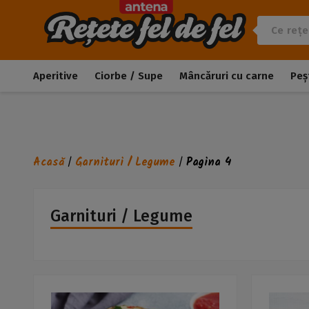
Aperitive
Ciorbe / Supe
Mâncăruri cu carne
Peș
Acasă
Garnituri / Legume
Pagina 4
/
/
Garnituri / Legume