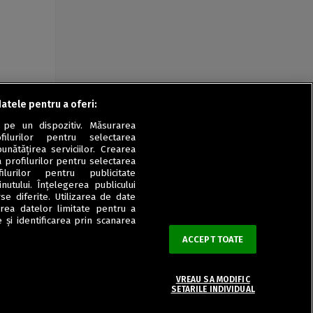
datele pentru a oferi:
 pe un dispozitiv. Măsurarea
filurilor pentru selectarea
unătățirea serviciilor. Crearea
a profilurilor pentru selectarea
ilurilor pentru publicitate
utului. Înțelegerea publicului
se diferite. Utilizarea de date
zarea datelor limitate pentru a
 și identificarea prin scanarea
ACCEPT TOATE
VREAU SA MODIFIC
SETARILE INDIVIDUAL