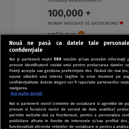
comunității Rețetefeldefel.ro
100,000 +
MEMBRI PASIONAȚI DE GASTRONOMIE
Intră în Grup
Nouă ne pasă ca datele tale personal
confidențiale
Noi și partenerii noștri
589
stocăm și/sau accesăm informații pe
precum identificatorii cookie unici pentru prelucrarea datelor c
Puteți accepta sau gestiona preferințele dvs. făcând clic mai jos,
opune utilizării unui interes legitim în orice moment pe pag
confidențialitate. Aceste alegeri vor fi raportate partenerilor noștr
navigarea.
Mai multe detalii
Noi si partenerii nostri (retelele de socializare si agentiile de p
precum si furnizorii nostri de servicii de date analitice) prel
permite website-ului sa functioneze, pentru a personaliza conti
publicitare afisate in functie de interesele si/sau profilul dvs
functionalitati aferente retelelor de socializare si pentru a analiza