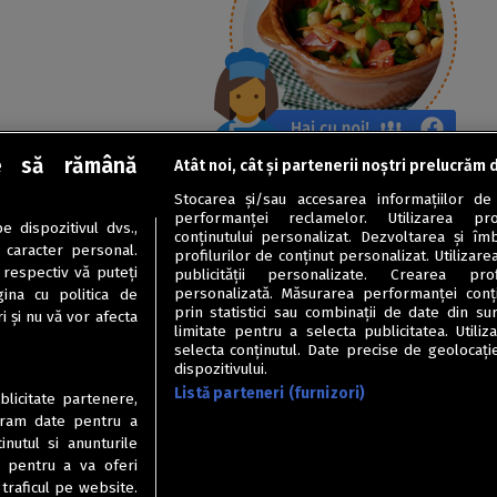
e să rămână
Atât noi, cât și partenerii noștri prelucrăm 
Stocarea și/sau accesarea informațiilor de
performanței reclamelor. Utilizarea pro
 dispozitivul dvs.,
conținutului personalizat. Dezvoltarea și îmb
u caracter personal.
profilurilor de conținut personalizat. Utilizare
 respectiv vă puteți
publicității personalizate. Crearea prof
personalizată. Măsurarea performanței conțin
ina cu politica de
prin statistici sau combinații de date din sur
i și nu vă vor afecta
limitate pentru a selecta publicitatea. Utili
selecta conținutul. Date precise de geolocație
dispozitivului.
Listă parteneri (furnizori)
ublicitate partenere,
ucram date pentru a
nutul si anunturile
., pentru a va oferi
 traficul pe website.