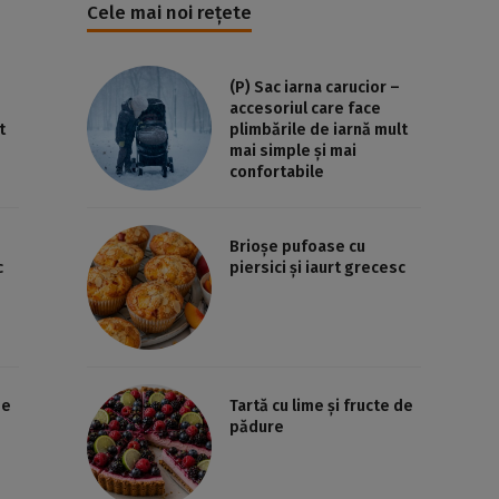
Cele mai noi rețete
(P) Sac iarna carucior –
accesoriul care face
t
plimbările de iarnă mult
mai simple și mai
confortabile
Brioșe pufoase cu
c
piersici și iaurt grecesc
de
Tartă cu lime și fructe de
pădure