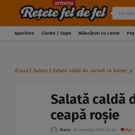
Aperitive
Ciorbe / Supe
Mâncăruri cu carne
Peș
Acasă
Salate
Salată caldă de cartofi cu kaizer și
/
/
Salată caldă d
ceapă roșie
Hai 
Maria
26 ianuarie 2023 20:42