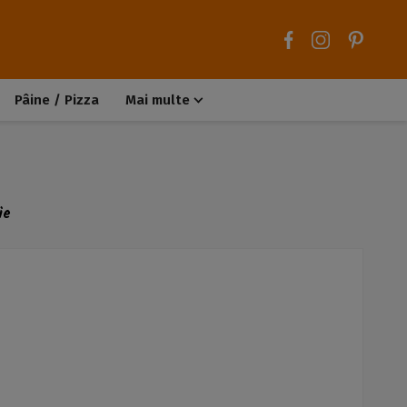
Pâine / Pizza
Mai multe
Aluaturi dulci
Aluaturi sărate
Chiteluțe / Carne tocată
Muffins / Cupcakes
ie
Biscuiți / Fursecuri
Deserturi de post
Înghețată
Tarte sărate
Tarte dulci / Cheesecake
Decorațiuni / Condimente
Rețete de bază
Selecții rețete
Trucuri și sfaturi culinare