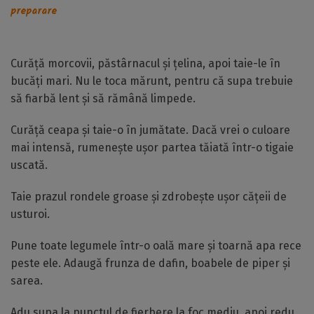
preparare
Curăță morcovii, păstârnacul și țelina, apoi taie-le în
bucăți mari. Nu le toca mărunt, pentru că supa trebuie
să fiarbă lent și să rămână limpede.
Curăță ceapa și taie-o în jumătate. Dacă vrei o culoare
mai intensă, rumenește ușor partea tăiată într-o tigaie
uscată.
Taie prazul rondele groase și zdrobește ușor cățeii de
usturoi.
Pune toate legumele într-o oală mare și toarnă apa rece
peste ele. Adaugă frunza de dafin, boabele de piper și
sarea.
Adu supa la punctul de fierbere la foc mediu, apoi redu