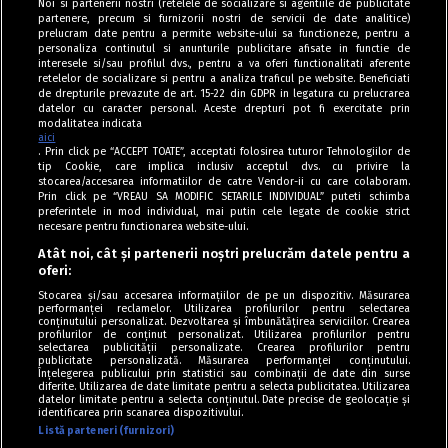
Noi si partenerii nostri (retelele de socializare si agentiile de publicitate
partenere, precum si furnizorii nostri de servicii de date analitice)
prelucram date pentru a permite website-ului sa functioneze, pentru a
personaliza continutul si anunturile publicitare afisate in functie de
interesele si/sau profilul dvs., pentru a va oferi functionalitati aferente
retelelor de socializare si pentru a analiza traficul pe website. Beneficiati
de drepturile prevazute de art. 15-22 din GDPR in legatura cu prelucrarea
datelor cu caracter personal. Aceste drepturi pot fi exercitate prin
modalitatea indicata
aici
. Prin click pe “ACCEPT TOATE”, acceptati folosirea tuturor Tehnologiilor de
tip Cookie, care implica inclusiv acceptul dvs. cu privire la
stocarea/accesarea informatiilor de catre Vendor-ii cu care colaboram.
Prin click pe “VREAU SA MODIFIC SETARILE INDIVIDUAL” puteti schimba
Tag index
preferintele in mod individual, mai putin cele legate de cookie strict
necesare pentru functionarea website-ului.
Program Antena 1
Atât noi, cât și partenerii noștri prelucrăm datele pentru a
oferi:
Știri de ultimă oră
Stocarea și/sau accesarea informațiilor de pe un dispozitiv. Măsurarea
performanței reclamelor. Utilizarea profilurilor pentru selectarea
Politica de cookies
conținutului personalizat. Dezvoltarea și îmbunătățirea serviciilor. Crearea
profilurilor de conținut personalizat. Utilizarea profilurilor pentru
selectarea publicității personalizate. Crearea profilurilor pentru
Politica de confidențialitate
publicitate personalizată. Măsurarea performanței conținutului.
Înțelegerea publicului prin statistici sau combinații de date din surse
Termeni și condiții
diferite. Utilizarea de date limitate pentru a selecta publicitatea. Utilizarea
datelor limitate pentru a selecta conținutul. Date precise de geolocație și
identificarea prin scanarea dispozitivului.
Listă parteneri (furnizori)