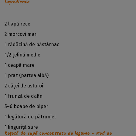
Ingrediente
2 l apă rece
2 morcovi mari
1 rădăcină de păstârnac
1/2 țelină medie
1 ceapă mare
1 praz (partea albă)
2 căței de usturoi
1 frunză de dafin
5–6 boabe de piper
1 legătură de pătrunjel
1 linguriță sare
Rețetă de supă concentrată de legume – Mod de