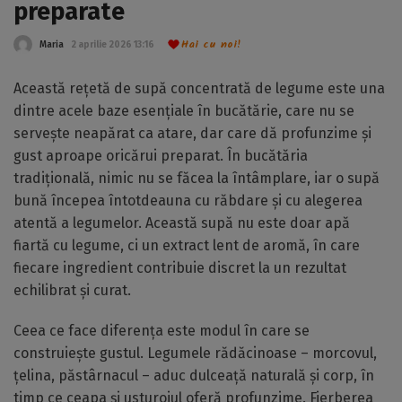
preparate
Hai cu noi!
Maria
2 aprilie 2026 13:16
Această rețetă de supă concentrată de legume este una
dintre acele baze esențiale în bucătărie, care nu se
servește neapărat ca atare, dar care dă profunzime și
gust aproape oricărui preparat. În bucătăria
tradițională, nimic nu se făcea la întâmplare, iar o supă
bună începea întotdeauna cu răbdare și cu alegerea
atentă a legumelor. Această supă nu este doar apă
fiartă cu legume, ci un extract lent de aromă, în care
fiecare ingredient contribuie discret la un rezultat
echilibrat și curat.
Ceea ce face diferența este modul în care se
construiește gustul. Legumele rădăcinoase – morcovul,
țelina, păstârnacul – aduc dulceață naturală și corp, în
timp ce ceapa și usturoiul oferă profunzime. Fierberea