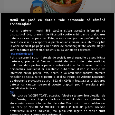
Nouă ne pasă ca datele tale personale să rămână
confidențiale
Noi și partenerii noștri
589
stocăm și/sau accesăm informații pe
dispozitivul dvs., precum identificatorii cookie unici pentru prelucrarea
datelor cu caracter personal. Puteți accepta sau gestiona preferințele dvs.
făcând clic mai jos, respectiv vă puteți opune utilizării unui interes legitim
în orice moment pe pagina cu politica de confidențialitate. Aceste alegeri
vor fi raportate partenerilor noștri și nu vă vor afecta navigarea.
Mai multe detalii
Noi si partenerii nostri (retelele de socializare si agentiile de publicitate
partenere, precum si furnizorii nostri de servicii de date analitice)
prelucram date pentru a permite website-ului sa functioneze, pentru a
personaliza continutul si anunturile publicitare afisate in functie de
interesele si/sau profilul dvs., pentru a va oferi functionalitati aferente
retelelor de socializare si pentru a analiza traficul pe website. Beneficiati
de drepturile prevazute de art. 15-22 din GDPR in legatura cu prelucrarea
datelor cu caracter personal. Aceste drepturi pot fi exercitate prin
modalitatea indicata
aici
. Prin click pe “ACCEPT TOATE”, acceptati folosirea tuturor Tehnologiilor de
tip Cookie, care implica inclusiv acceptul dvs. cu privire la
stocarea/accesarea informatiilor de catre Vendor-ii cu care colaboram.
Prin click pe “VREAU SA MODIFIC SETARILE INDIVIDUAL” puteti schimba
Tag index
preferintele in mod individual, mai putin cele legate de cookie strict
necesare pentru functionarea website-ului.