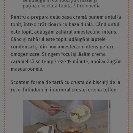
se adaugă în compoziția crustei și
puțină ciocolată topită / Profimedia
Pentru a prepara delicioasa cremă punem untul la
topit, într-o crăticioară cu baza dublă. Când untul
este topit, adăugăm zahărul amestecând intens.
Când și zahărul este topit, adăugăm laptele
condensat și din nou amestecăm intens pentru
omogenizare. Stingem focul și lăsăm crema
caramel să se tempereze 15 minute, apoi adăugăm
mascarponele.
Scoatem forma de tartă cu crusta de biscuiți de la
rece. Întindem în interiorul crustei crema toffee.