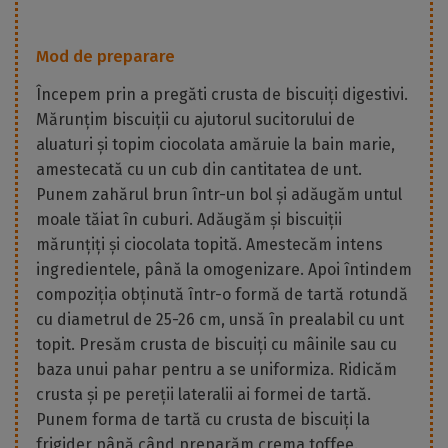
Mod de preparare
Începem prin a pregăti crusta de biscuiți digestivi.
Mărunțim biscuiții cu ajutorul sucitorului de
aluaturi și topim ciocolata amăruie la bain marie,
amestecată cu un cub din cantitatea de unt.
Punem zahărul brun într-un bol și adăugăm untul
moale tăiat în cuburi. Adăugăm și biscuiții
mărunțiți și ciocolata topită. Amestecăm intens
ingredientele, până la omogenizare. Apoi întindem
compoziția obținută într-o formă de tartă rotundă
cu diametrul de 25-26 cm, unsă în prealabil cu unt
topit. Presăm crusta de biscuiți cu mâinile sau cu
baza unui pahar pentru a se uniformiza. Ridicăm
crusta și pe pereții lateralii ai formei de tartă.
Punem forma de tartă cu crusta de biscuiți la
frigider până când preparăm crema toffee.