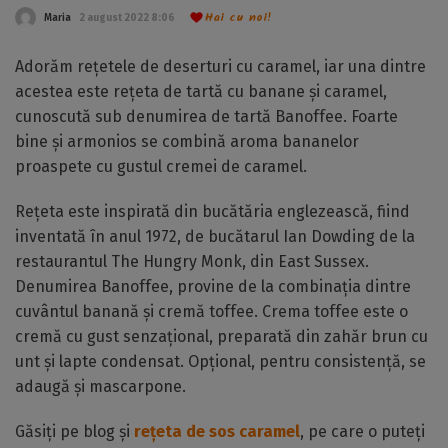
Hai cu noi!
Maria
2 august 2022 8:06
Adorăm rețetele de deserturi cu caramel, iar una dintre
acestea este rețeta de tartă cu banane și caramel,
cunoscută sub denumirea de tartă Banoffee. Foarte
bine și armonios se combină aroma bananelor
proaspete cu gustul cremei de caramel.
Rețeta este inspirată din bucătăria englezească, fiind
inventată în anul 1972, de bucătarul Ian Dowding de la
restaurantul The Hungry Monk, din East Sussex.
Denumirea Banoffee, provine de la combinația dintre
cuvântul banană și cremă toffee. Crema toffee este o
cremă cu gust senzațional, preparată din zahăr brun cu
unt și lapte condensat. Opțional, pentru consistență, se
adaugă și mascarpone.
Găsiți pe blog și
rețeta de sos caramel
, pe care o puteți