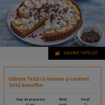
GALERIE FOTO
(5)
Gătește
Tartă cu banane și caramel.
Tartă Banoffee
Timp de preparare
Nivel
Porții
40 min
mediu
12