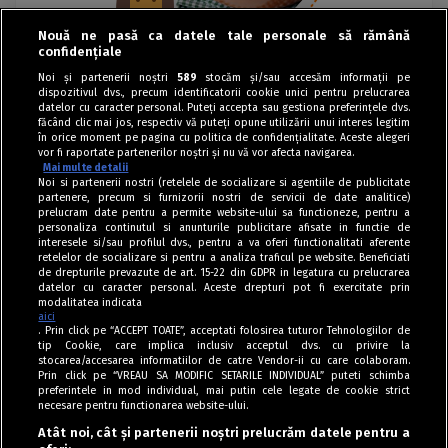
Nouă ne pasă ca datele tale personale să rămână
confidențiale
Noi și partenerii noștri
589
stocăm și/sau accesăm informații pe
dispozitivul dvs., precum identificatorii cookie unici pentru prelucrarea
datelor cu caracter personal. Puteți accepta sau gestiona preferințele dvs.
făcând clic mai jos, respectiv vă puteți opune utilizării unui interes legitim
în orice moment pe pagina cu politica de confidențialitate. Aceste alegeri
vor fi raportate partenerilor noștri și nu vă vor afecta navigarea.
Mai multe detalii
Noi si partenerii nostri (retelele de socializare si agentiile de publicitate
partenere, precum si furnizorii nostri de servicii de date analitice)
prelucram date pentru a permite website-ului sa functioneze, pentru a
personaliza continutul si anunturile publicitare afisate in functie de
interesele si/sau profilul dvs., pentru a va oferi functionalitati aferente
retelelor de socializare si pentru a analiza traficul pe website. Beneficiati
de drepturile prevazute de art. 15-22 din GDPR in legatura cu prelucrarea
datelor cu caracter personal. Aceste drepturi pot fi exercitate prin
modalitatea indicata
aici
. Prin click pe “ACCEPT TOATE”, acceptati folosirea tuturor Tehnologiilor de
tip Cookie, care implica inclusiv acceptul dvs. cu privire la
stocarea/accesarea informatiilor de catre Vendor-ii cu care colaboram.
Prin click pe “VREAU SA MODIFIC SETARILE INDIVIDUAL” puteti schimba
Tag index
preferintele in mod individual, mai putin cele legate de cookie strict
necesare pentru functionarea website-ului.
Program Antena 1
Atât noi, cât și partenerii noștri prelucrăm datele pentru a