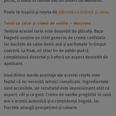
picnic, o masă în familie sau un desert de weekend.
Poate te inspiră și rețeta de
plăcintă cu brânză și caise
.
Tartă cu caise și cremă de vanilie – descriere
Textura acestei tarte este deosebit de plăcută. Baza
fragedă susține un strat generos de cremă catifelată.
Iar bucățile de caise devin moi și parfumate în timpul
coacerii. La final, un strat fin de zahăr pudră
completează desertul și îi oferă un aspect deosebit de
apetisant.
Unul dintre marile avantaje ale acestei rețete este
faptul că nu necesită tehnici complicate. Ingredientele
sunt accesibile, iar rezultatul este impresionant atât ca
aspect, cât și ca gust. Crema de vanilie pregătită în casă
are o aromă autentică și o consistență bogată. Iar
fructele adaugă prospețime și culoare.