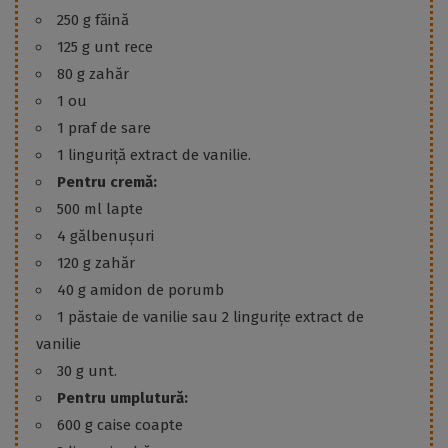
250 g făină
125 g unt rece
80 g zahăr
1 ou
1 praf de sare
1 linguriță extract de vanilie.
Pentru cremă:
500 ml lapte
4 gălbenușuri
120 g zahăr
40 g amidon de porumb
1 păstaie de vanilie sau 2 lingurițe extract de
vanilie
30 g unt.
Pentru umplutură:
600 g caise coapte