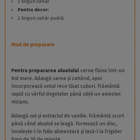
2 linguri zahăr.
Pentru decor:
2 linguri zahăr pudră.
Mod de preparare
Pentru prepararea aluatului
cerne făina într-un
bol mare. Adaugă sarea și zahărul, apoi
încorporează untul rece tăiat cuburi. Frământă
rapid cu vârful degetelor până obții un amestec
nisipos.
Adaugă oul și extractul de vanilie. Frământă scurt
până când aluatul se leagă. Formează un disc,
învelește-l în folie alimentară și lasă-l la frigider
timp de 30 de minute.