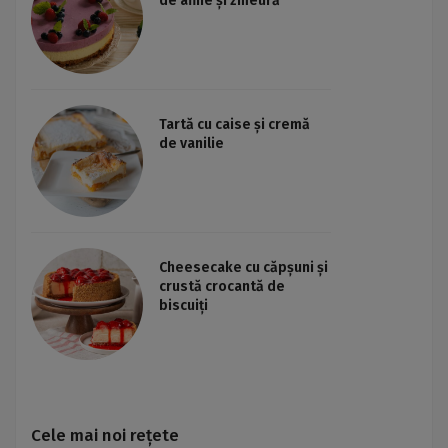
de afine și zmeură
Tartă cu caise și cremă
de vanilie
Cheesecake cu căpșuni și
crustă crocantă de
biscuiți
Cele mai noi rețete