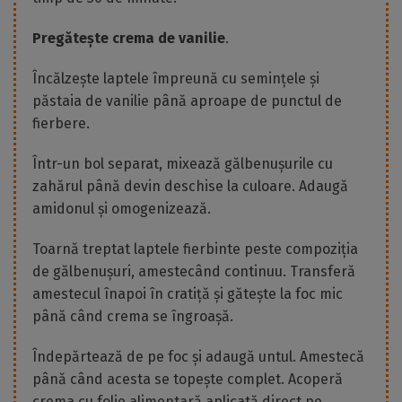
Pregătește crema de vanilie
.
Încălzește laptele împreună cu semințele și
păstaia de vanilie până aproape de punctul de
fierbere.
Într-un bol separat, mixează gălbenușurile cu
zahărul până devin deschise la culoare. Adaugă
amidonul și omogenizează.
Toarnă treptat laptele fierbinte peste compoziția
de gălbenușuri, amestecând continuu. Transferă
amestecul înapoi în cratiță și gătește la foc mic
până când crema se îngroașă.
Îndepărtează de pe foc și adaugă untul. Amestecă
până când acesta se topește complet. Acoperă
crema cu folie alimentară aplicată direct pe