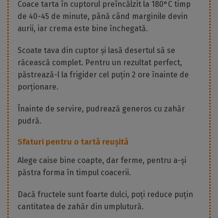
Coace tarta în cuptorul preîncălzit la 180°C timp
de 40-45 de minute, până când marginile devin
aurii, iar crema este bine închegată.
Scoate tava din cuptor și lasă desertul să se
răcească complet. Pentru un rezultat perfect,
păstrează-l la frigider cel puțin 2 ore înainte de
porționare.
Înainte de servire, pudrează generos cu zahăr
pudră.
Sfaturi pentru o tartă reușită
Alege caise bine coapte, dar ferme, pentru a-și
păstra forma în timpul coacerii.
Dacă fructele sunt foarte dulci, poți reduce puțin
cantitatea de zahăr din umplutură.