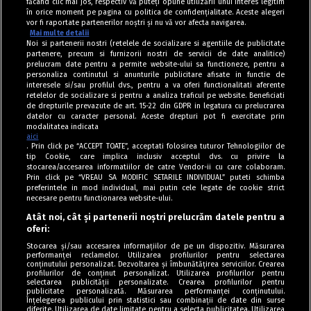
făcând clic mai jos, respectiv vă puteți opune utilizării unui interes legitim
în orice moment pe pagina cu politica de confidențialitate. Aceste alegeri
vor fi raportate partenerilor noștri și nu vă vor afecta navigarea.
Mai multe detalii
Noi si partenerii nostri (retelele de socializare si agentiile de publicitate
partenere, precum si furnizorii nostri de servicii de date analitice)
prelucram date pentru a permite website-ului sa functioneze, pentru a
personaliza continutul si anunturile publicitare afisate in functie de
interesele si/sau profilul dvs., pentru a va oferi functionalitati aferente
retelelor de socializare si pentru a analiza traficul pe website. Beneficiati
de drepturile prevazute de art. 15-22 din GDPR in legatura cu prelucrarea
datelor cu caracter personal. Aceste drepturi pot fi exercitate prin
modalitatea indicata
aici
. Prin click pe “ACCEPT TOATE”, acceptati folosirea tuturor Tehnologiilor de
tip Cookie, care implica inclusiv acceptul dvs. cu privire la
stocarea/accesarea informatiilor de catre Vendor-ii cu care colaboram.
Prin click pe “VREAU SA MODIFIC SETARILE INDIVIDUAL” puteti schimba
Tag index
preferintele in mod individual, mai putin cele legate de cookie strict
necesare pentru functionarea website-ului.
Program Antena 1
Atât noi, cât și partenerii noștri prelucrăm datele pentru a
oferi:
Știri de ultimă oră
Stocarea și/sau accesarea informațiilor de pe un dispozitiv. Măsurarea
performanței reclamelor. Utilizarea profilurilor pentru selectarea
Politica de cookies
conținutului personalizat. Dezvoltarea și îmbunătățirea serviciilor. Crearea
profilurilor de conținut personalizat. Utilizarea profilurilor pentru
selectarea publicității personalizate. Crearea profilurilor pentru
Politica de confidențialitate
publicitate personalizată. Măsurarea performanței conținutului.
Înțelegerea publicului prin statistici sau combinații de date din surse
Termeni și condiții
diferite. Utilizarea de date limitate pentru a selecta publicitatea. Utilizarea