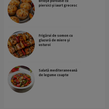
Brioșe pufoase cu
piersici și iaurt grecesc
Frigărui de somon cu
glazură de miere și
usturoi
Salată mediteraneeană
de legume coapte