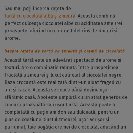
Sau mai poți încerca rețeta de
tartă cu ciocolată albă și zmeură
. Aceasta combină
perfect dulceața ciocolatei albe cu aciditatea zmeurei
proaspete, oferind un contrast delicios de texturi și
arome.
Despre rețeta de tartă cu zmeură și cremă de ciocolată
Această tartă este un adevărat spectacol de arome și
texturi. Are o combinație rafinată între prospețimea
fructată a zmeurei și luxul catifelat al ciocolatei negre.
Baza crocantă este realizată dintr-un aluat fraged cu
unt și cacao. Aceasta se coace până devine ușor
sfărâmicioasă. Apoi este umplută cu un strat generos de
zmeură proaspătă sau ușor fiartă. Aceasta poate fi
completată cu puțin amidon sau dulceață, pentru un
plus de coeziune. Gustul zmeurei, ușor acrișor și
parfumat, taie bogăția cremei de ciocolată, aducând un