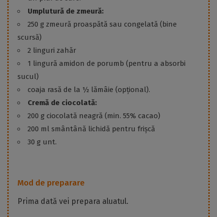
Umplutură de zmeură:
250 g zmeură proaspătă sau congelată (bine
scursă)
2 linguri zahăr
1 lingură amidon de porumb (pentru a absorbi
sucul)
coaja rasă de la ½ lămâie (opțional).
Cremă de ciocolată:
200 g ciocolată neagră (min. 55% cacao)
200 ml smântână lichidă pentru frișcă
30 g unt.
Mod de preparare
Prima dată vei prepara aluatul.