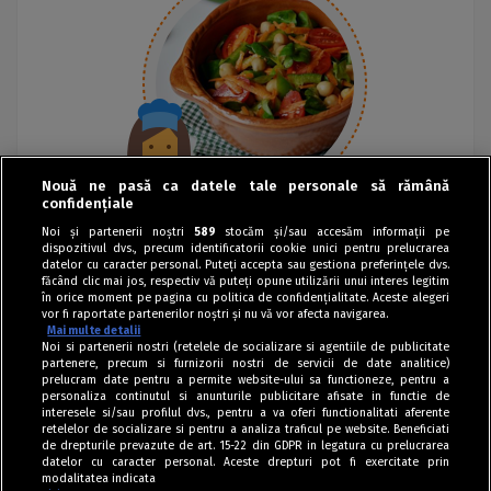
Nouă ne pasă ca datele tale personale să rămână
confidențiale
Noi și partenerii noștri
589
stocăm și/sau accesăm informații pe
dispozitivul dvs., precum identificatorii cookie unici pentru prelucrarea
datelor cu caracter personal. Puteți accepta sau gestiona preferințele dvs.
făcând clic mai jos, respectiv vă puteți opune utilizării unui interes legitim
în orice moment pe pagina cu politica de confidențialitate. Aceste alegeri
vor fi raportate partenerilor noștri și nu vă vor afecta navigarea.
Mai multe detalii
Noi si partenerii nostri (retelele de socializare si agentiile de publicitate
partenere, precum si furnizorii nostri de servicii de date analitice)
prelucram date pentru a permite website-ului sa functioneze, pentru a
personaliza continutul si anunturile publicitare afisate in functie de
interesele si/sau profilul dvs., pentru a va oferi functionalitati aferente
retelelor de socializare si pentru a analiza traficul pe website. Beneficiati
de drepturile prevazute de art. 15-22 din GDPR in legatura cu prelucrarea
datelor cu caracter personal. Aceste drepturi pot fi exercitate prin
modalitatea indicata