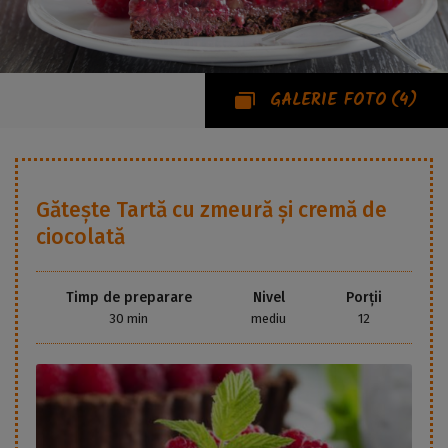
GALERIE FOTO
(4)
Gătește
Tartă cu zmeură și cremă de
ciocolată
Timp de preparare
Nivel
Porții
30 min
mediu
12