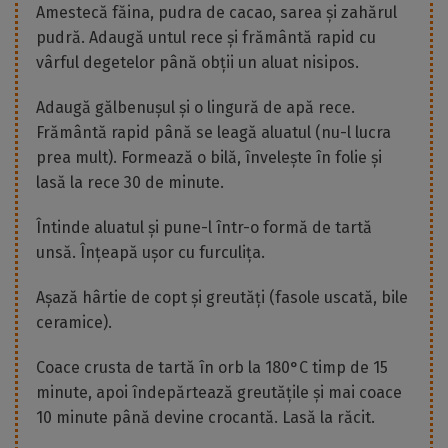
Amestecă făina, pudra de cacao, sarea și zahărul
pudră. Adaugă untul rece și frământă rapid cu
vârful degetelor până obții un aluat nisipos.
Adaugă gălbenușul și o lingură de apă rece.
Frământă rapid până se leagă aluatul (nu-l lucra
prea mult). Formează o bilă, învelește în folie și
lasă la rece 30 de minute.
Întinde aluatul și pune-l într-o formă de tartă
unsă. Înțeapă ușor cu furculița.
Așază hârtie de copt și greutăți (fasole uscată, bile
ceramice).
Coace crusta de tartă în orb la 180°C timp de 15
minute, apoi îndepărtează greutățile și mai coace
10 minute până devine crocantă. Lasă la răcit.