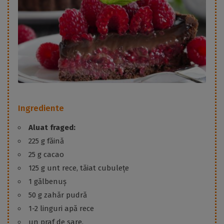
Ingrediente
Aluat fraged:
225 g făină
25 g cacao
125 g unt rece, tăiat cubulețe
1 gălbenuș
50 g zahăr pudră
1-2 linguri apă rece
un praf de sare.