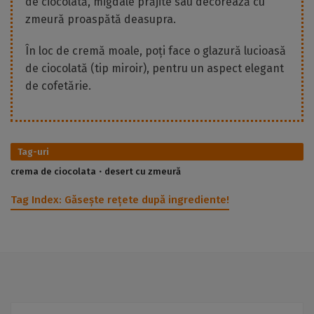
de ciocolată, migdale prăjite sau decorează cu
zmeură proaspătă deasupra.
În loc de cremă moale, poți face o glazură lucioasă
de ciocolată (tip miroir), pentru un aspect elegant
de cofetărie.
Tag-uri
crema de ciocolata
desert cu zmeură
Tag Index:
Găsește rețete după ingrediente!