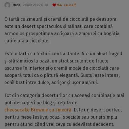
Hai cu noi!
Maria
21 iulie 2025 17:28
O tartă cu zmeură și cremă de ciocolată pe deasupra
este un desert spectaculos și rafinat, care combină
armonios prospețimea acrișoară a zmeurei cu bogăția
catifelată a ciocolatei.
Este o tartă cu texturi contrastante. Are un aluat fraged
și sfărâmicios la bază, un strat suculent de fructe
ascunse în interior și o cremă moale de ciocolată care
acoperă totul ca o pătură elegantă. Gustul este intens,
echilibrat între dulce, acrișor și ușor amărui.
Tot din categoria deserturilor cu aceeași combinație mai
poți descoperi pe blog și rețeta de
cheesecake Brownie cu zmeură
. Este un desert perfect
pentru mese festive, ocazii speciale sau pur și simplu
pentru atunci când vrei ceva cu adevărat decadent.