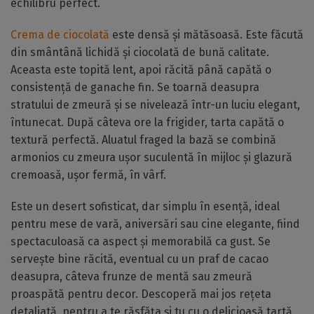
echilibru perfect.
Crema de ciocolată
este densă și mătăsoasă. Este făcută
din smântână lichidă și ciocolată de bună calitate.
Aceasta este topită lent, apoi răcită până capătă o
consistență de ganache fin. Se toarnă deasupra
stratului de zmeură și se nivelează într-un luciu elegant,
întunecat. După câteva ore la frigider, tarta capătă o
textură perfectă. Aluatul fraged la bază se combină
armonios cu zmeura ușor suculentă în mijloc și glazură
cremoasă, ușor fermă, în vârf.
Este un desert sofisticat, dar simplu în esență, ideal
pentru mese de vară, aniversări sau cine elegante, fiind
spectaculoasă ca aspect și memorabilă ca gust. Se
servește bine răcită, eventual cu un praf de cacao
deasupra, câteva frunze de mentă sau zmeură
proaspătă pentru decor. Descoperă mai jos rețeta
detaliată, pentru a te răsfăța și tu cu o delicioasă tartă