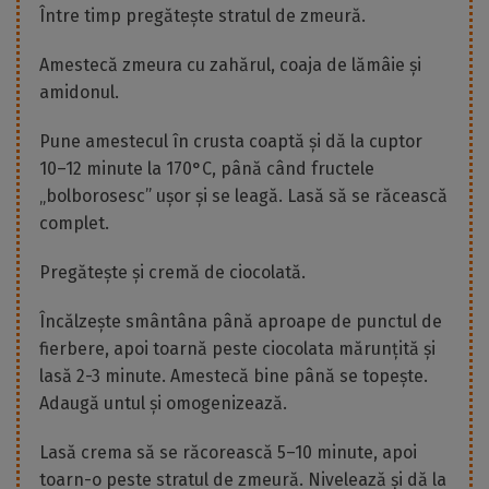
Între timp pregătește stratul de zmeură.
Amestecă zmeura cu zahărul, coaja de lămâie și
amidonul.
Pune amestecul în crusta coaptă și dă la cuptor
10–12 minute la 170°C, până când fructele
„bolborosesc” ușor și se leagă. Lasă să se răcească
complet.
Pregătește și cremă de ciocolată.
Încălzește smântâna până aproape de punctul de
fierbere, apoi toarnă peste ciocolata mărunțită și
lasă 2-3 minute. Amestecă bine până se topește.
Adaugă untul și omogenizează.
Lasă crema să se răcorească 5–10 minute, apoi
toarn-o peste stratul de zmeură. Nivelează și dă la