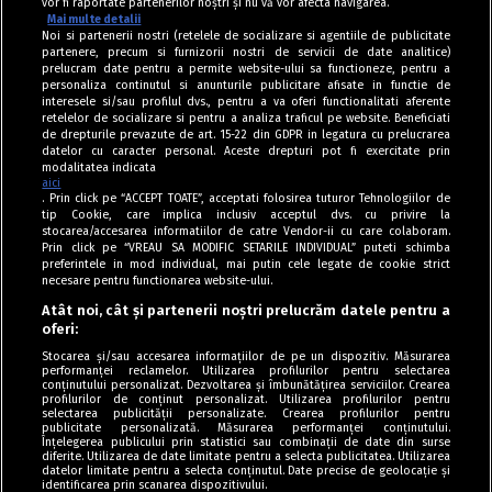
vor fi raportate partenerilor noștri și nu vă vor afecta navigarea.
Mai multe detalii
Noi si partenerii nostri (retelele de socializare si agentiile de publicitate
partenere, precum si furnizorii nostri de servicii de date analitice)
prelucram date pentru a permite website-ului sa functioneze, pentru a
personaliza continutul si anunturile publicitare afisate in functie de
interesele si/sau profilul dvs., pentru a va oferi functionalitati aferente
retelelor de socializare si pentru a analiza traficul pe website. Beneficiati
de drepturile prevazute de art. 15-22 din GDPR in legatura cu prelucrarea
datelor cu caracter personal. Aceste drepturi pot fi exercitate prin
modalitatea indicata
aici
. Prin click pe “ACCEPT TOATE”, acceptati folosirea tuturor Tehnologiilor de
tip Cookie, care implica inclusiv acceptul dvs. cu privire la
stocarea/accesarea informatiilor de catre Vendor-ii cu care colaboram.
Prin click pe “VREAU SA MODIFIC SETARILE INDIVIDUAL” puteti schimba
Tag index
preferintele in mod individual, mai putin cele legate de cookie strict
necesare pentru functionarea website-ului.
Program Antena 1
Atât noi, cât și partenerii noștri prelucrăm datele pentru a
oferi:
Știri de ultimă oră
Stocarea și/sau accesarea informațiilor de pe un dispozitiv. Măsurarea
performanței reclamelor. Utilizarea profilurilor pentru selectarea
Politica de cookies
conținutului personalizat. Dezvoltarea și îmbunătățirea serviciilor. Crearea
profilurilor de conținut personalizat. Utilizarea profilurilor pentru
selectarea publicității personalizate. Crearea profilurilor pentru
Politica de confidențialitate
publicitate personalizată. Măsurarea performanței conținutului.
Înțelegerea publicului prin statistici sau combinații de date din surse
Termeni și condiții
diferite. Utilizarea de date limitate pentru a selecta publicitatea. Utilizarea
datelor limitate pentru a selecta conținutul. Date precise de geolocație și
identificarea prin scanarea dispozitivului.