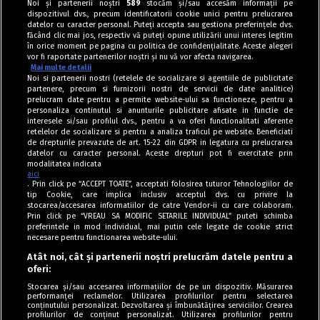
Noi și partenerii noștri
589
stocăm și/sau accesăm informații pe
dispozitivul dvs., precum identificatorii cookie unici pentru prelucrarea
datelor cu caracter personal. Puteți accepta sau gestiona preferințele dvs.
făcând clic mai jos, respectiv vă puteți opune utilizării unui interes legitim
în orice moment pe pagina cu politica de confidențialitate. Aceste alegeri
vor fi raportate partenerilor noștri și nu vă vor afecta navigarea.
Mai multe detalii
Noi si partenerii nostri (retelele de socializare si agentiile de publicitate
partenere, precum si furnizorii nostri de servicii de date analitice)
prelucram date pentru a permite website-ului sa functioneze, pentru a
personaliza continutul si anunturile publicitare afisate in functie de
interesele si/sau profilul dvs., pentru a va oferi functionalitati aferente
retelelor de socializare si pentru a analiza traficul pe website. Beneficiati
de drepturile prevazute de art. 15-22 din GDPR in legatura cu prelucrarea
datelor cu caracter personal. Aceste drepturi pot fi exercitate prin
modalitatea indicata
aici
. Prin click pe “ACCEPT TOATE”, acceptati folosirea tuturor Tehnologiilor de
tip Cookie, care implica inclusiv acceptul dvs. cu privire la
stocarea/accesarea informatiilor de catre Vendor-ii cu care colaboram.
Prin click pe “VREAU SA MODIFIC SETARILE INDIVIDUAL” puteti schimba
Tag index
preferintele in mod individual, mai putin cele legate de cookie strict
necesare pentru functionarea website-ului.
Program Antena 1
Atât noi, cât și partenerii noștri prelucrăm datele pentru a
oferi:
Știri de ultimă oră
Stocarea și/sau accesarea informațiilor de pe un dispozitiv. Măsurarea
performanței reclamelor. Utilizarea profilurilor pentru selectarea
Politica de cookies
conținutului personalizat. Dezvoltarea și îmbunătățirea serviciilor. Crearea
profilurilor de conținut personalizat. Utilizarea profilurilor pentru