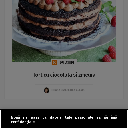
DULCIURI
Tort cu ciocolata si zmeura
Iuliana Florentina Avram
Nouă ne pasă ca datele tale personale să rămână
«
‹
›
»
confidențiale