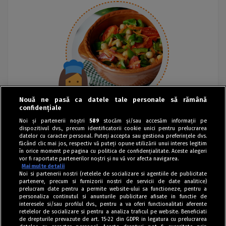
Nouă ne pasă ca datele tale personale să rămână
confidențiale
Noi și partenerii noștri
589
stocăm și/sau accesăm informații pe
dispozitivul dvs., precum identificatorii cookie unici pentru prelucrarea
datelor cu caracter personal. Puteți accepta sau gestiona preferințele dvs.
făcând clic mai jos, respectiv vă puteți opune utilizării unui interes legitim
în orice moment pe pagina cu politica de confidențialitate. Aceste alegeri
vor fi raportate partenerilor noștri și nu vă vor afecta navigarea.
Mai multe detalii
Noi si partenerii nostri (retelele de socializare si agentiile de publicitate
partenere, precum si furnizorii nostri de servicii de date analitice)
prelucram date pentru a permite website-ului sa functioneze, pentru a
personaliza continutul si anunturile publicitare afisate in functie de
interesele si/sau profilul dvs., pentru a va oferi functionalitati aferente
retelelor de socializare si pentru a analiza traficul pe website. Beneficiati
de drepturile prevazute de art. 15-22 din GDPR in legatura cu prelucrarea