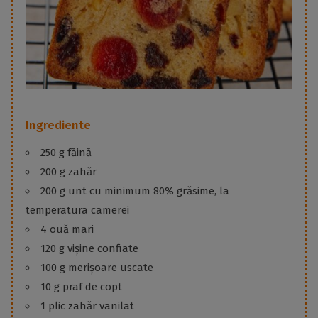
Ingrediente
250 g făină
200 g zahăr
200 g unt cu minimum 80% grăsime, la
temperatura camerei
4 ouă mari
120 g vișine confiate
100 g merișoare uscate
10 g praf de copt
1 plic zahăr vanilat