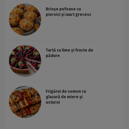
Brioșe pufoase cu
piersici și iaurt grecesc
Tartă cu lime și fructe de
pădure
Frigărui de somon cu
glazură de miere și
usturoi