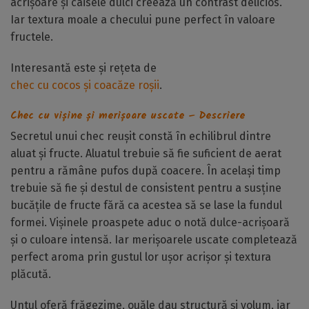
acrișoare și caisele dulci creează un contrast delicios.
Iar textura moale a checului pune perfect în valoare
fructele.
Interesantă este și rețeta de
chec cu cocos și coacăze roșii
.
Chec cu vișine și merișoare uscate – Descriere
Secretul unui chec reușit constă în echilibrul dintre
aluat și fructe. Aluatul trebuie să fie suficient de aerat
pentru a rămâne pufos după coacere. În același timp
trebuie să fie și destul de consistent pentru a susține
bucățile de fructe fără ca acestea să se lase la fundul
formei. Vișinele proaspete aduc o notă dulce-acrișoară
și o culoare intensă. Iar merișoarele uscate completează
perfect aroma prin gustul lor ușor acrișor și textura
plăcută.
Untul oferă frăgezime, ouăle dau structură și volum, iar