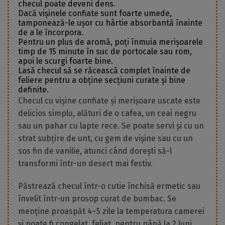
checul poate deveni dens.
Dacă vișinele confiate sunt foarte umede,
tamponează-le ușor cu hârtie absorbantă înainte
de a le încorpora.
Pentru un plus de aromă, poți înmuia merișoarele
timp de 15 minute în suc de portocale sau rom,
apoi le scurgi foarte bine.
Lasă checul să se răcească complet înainte de
feliere pentru a obține secțiuni curate și bine
definite.
Checul cu vișine confiate și merișoare uscate este
delicios simplu, alături de o cafea, un ceai negru
sau un pahar cu lapte rece. Se poate servi și cu un
strat subțire de unt, cu gem de vișine sau cu un
sos fin de vanilie, atunci când dorești să-l
transformi într-un desert mai festiv.
Păstrează checul într-o cutie închisă ermetic sau
învelit într-un prosop curat de bumbac. Se
menține proaspăt 4–5 zile la temperatura camerei
și poate fi congelat, feliat, pentru până la 2 luni,