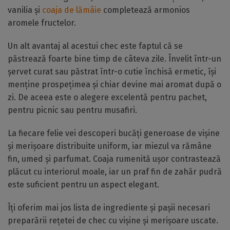
vanilia și
coaja de lămâie
completează armonios
aromele fructelor.
Un alt avantaj al acestui chec este faptul că se
păstrează foarte bine timp de câteva zile. Învelit într-un
șervet curat sau păstrat într-o cutie închisă ermetic, își
menține prospețimea și chiar devine mai aromat după o
zi. De aceea este o alegere excelentă pentru pachet,
pentru picnic sau pentru musafiri.
La fiecare felie vei descoperi bucăți generoase de vișine
și merișoare distribuite uniform, iar miezul va rămâne
fin, umed și parfumat. Coaja rumenită ușor contrastează
plăcut cu interiorul moale, iar un praf fin de zahăr pudră
este suficient pentru un aspect elegant.
Îți oferim mai jos lista de ingrediente și pașii necesari
preparării rețetei de chec cu vișine și merișoare uscate.