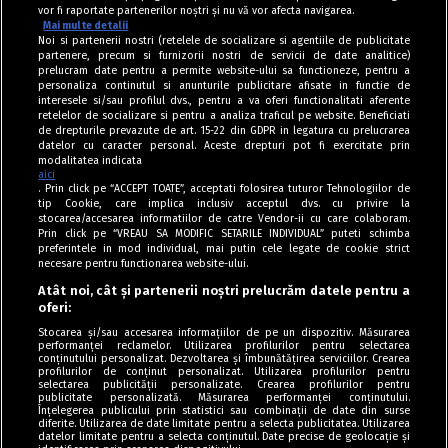
vor fi raportate partenerilor noștri și nu vă vor afecta navigarea.
Mai multe detalii
Noi si partenerii nostri (retelele de socializare si agentiile de publicitate
partenere, precum si furnizorii nostri de servicii de date analitice)
prelucram date pentru a permite website-ului sa functioneze, pentru a
personaliza continutul si anunturile publicitare afisate in functie de
interesele si/sau profilul dvs., pentru a va oferi functionalitati aferente
retelelor de socializare si pentru a analiza traficul pe website. Beneficiati
de drepturile prevazute de art. 15-22 din GDPR in legatura cu prelucrarea
datelor cu caracter personal. Aceste drepturi pot fi exercitate prin
modalitatea indicata
aici
. Prin click pe “ACCEPT TOATE”, acceptati folosirea tuturor Tehnologiilor de
tip Cookie, care implica inclusiv acceptul dvs. cu privire la
stocarea/accesarea informatiilor de catre Vendor-ii cu care colaboram.
Prin click pe “VREAU SA MODIFIC SETARILE INDIVIDUAL” puteti schimba
Tag index
preferintele in mod individual, mai putin cele legate de cookie strict
necesare pentru functionarea website-ului.
Program Antena 1
Atât noi, cât și partenerii noștri prelucrăm datele pentru a
oferi:
Știri de ultimă oră
Stocarea și/sau accesarea informațiilor de pe un dispozitiv. Măsurarea
performanței reclamelor. Utilizarea profilurilor pentru selectarea
Politica de cookies
conținutului personalizat. Dezvoltarea și îmbunătățirea serviciilor. Crearea
profilurilor de conținut personalizat. Utilizarea profilurilor pentru
selectarea publicității personalizate. Crearea profilurilor pentru
Politica de confidențialitate
publicitate personalizată. Măsurarea performanței conținutului.
Înțelegerea publicului prin statistici sau combinații de date din surse
Termeni și condiții
diferite. Utilizarea de date limitate pentru a selecta publicitatea. Utilizarea
datelor limitate pentru a selecta conținutul. Date precise de geolocație și