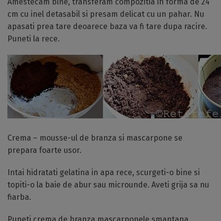
Amestecam bine, transferam compozitia in forma de 24
cm cu inel detasabil si presam delicat cu un pahar. Nu
apasati prea tare deoarece baza va fi tare dupa racire.
Puneti la rece.
Crema – mousse-ul de branza si mascarpone se
prepara foarte usor.
Intai hidratati gelatina in apa rece, scurgeti-o bine si
topiti-o la baie de abur sau microunde. Aveti grija sa nu
fiarba.
Puneti crema de branza,mascarponele,smantana