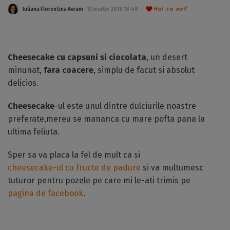
Hai cu noi!
Iuliana Florentina Avram
13 martie 2016 18:48
Cheesecake cu capsuni si ciocolata
, un desert
minunat,
fara coacere
, simplu de facut si absolut
delicios.
Cheesecake
-ul este unul dintre dulciurile noastre
preferate,mereu se mananca cu mare pofta pana la
ultima feliuta.
Sper sa va placa la fel de mult ca si
cheesecake-ul cu fructe de padure
si va multumesc
tuturor pentru pozele pe care mi le-ati trimis pe
pagina de facebook
.