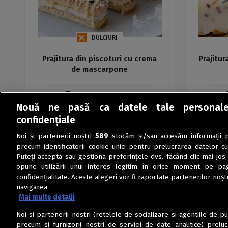
DULCIURI
Prajitura din piscoturi cu crema
Prajitur
de mascarpone
Iuliana Florentina Avram
Nouă ne pasă ca datele tale personal
confidențiale
Noi și partenerii noștri
589
stocăm și/sau accesăm informații pe
precum identificatorii cookie unici pentru prelucrarea datelor c
Puteți accepta sau gestiona preferințele dvs. făcând clic mai jos,
opune utilizării unui interes legitim în orice moment pe pag
confidențialitate. Aceste alegeri vor fi raportate partenerilor noștr
navigarea.
Mai multe detalii
Noi si partenerii nostri (retelele de socializare si agentiile de p
precum si furnizorii nostri de servicii de date analitice) prel