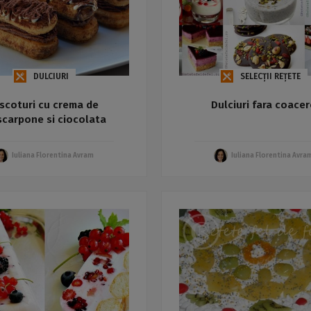
DULCIURI
SELECȚII REȚETE
iscoturi cu crema de
Dulciuri fara coace
carpone si ciocolata
Iuliana Florentina Avram
Iuliana Florentina Avra