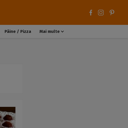
Pâine / Pizza
Mai multe
Aluaturi dulci
Aluaturi sărate
Chiteluțe / Carne tocată
Muffins / Cupcakes
Biscuiți / Fursecuri
Deserturi de post
Înghețată
Tarte sărate
Tarte dulci / Cheesecake
Decorațiuni / Condimente
Rețete de bază
Selecții rețete
Trucuri și sfaturi culinare