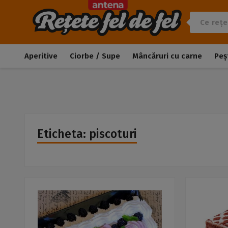
Aperitive
Ciorbe / Supe
Mâncăruri cu carne
Peș
Eticheta: piscoturi