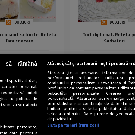
DULCIURI
DULCIURI
a cu iaurt si fructe. Reteta
Tort diplomat. Reteta p
fara coacere
Sarbatori
Iuliana Florentina Avram
Iuliana Florentina Avra
e să rămână
Atât noi, cât și partenerii noștri prelucrăm 
Stocarea și/sau accesarea informațiilor de
performanței reclamelor. Utilizarea pro
 dispozitivul dvs.,
conținutului personalizat. Dezvoltarea și îmb
u caracter personal.
profilurilor de conținut personalizat. Utilizare
 respectiv vă puteți
publicității personalizate. Crearea prof
personalizată. Măsurarea performanței conțin
ina cu politica de
prin statistici sau combinații de date din sur
i și nu vă vor afecta
limitate pentru a selecta publicitatea. Utili
selecta conținutul. Date precise de geolocație
dispozitivului.
Listă parteneri (furnizori)
ublicitate partenere,
ucram date pentru a