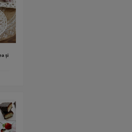
Rețete fel de fel de la
prieteni
Rețete pentru Valentine’s
Day / Dragobete și 1 Martie
Conserve
Băuturi
Rețete de post
Ricette in italiano
ea și