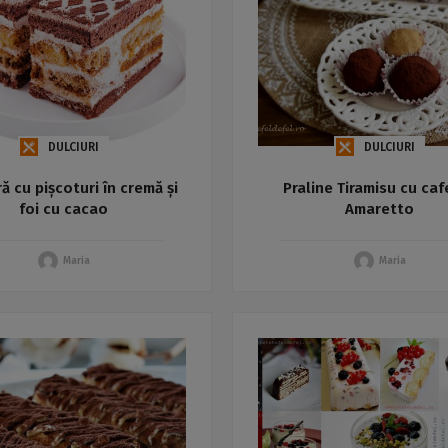
DULCIURI
DULCIURI
ră cu pișcoturi în cremă și
Praline Tiramisu cu caf
foi cu cacao
Amaretto
Maria
Maria