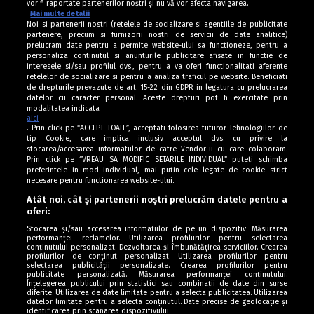
vor fi raportate partenerilor noștri și nu vă vor afecta navigarea.
Mai multe detalii
Noi si partenerii nostri (retelele de socializare si agentiile de publicitate
partenere, precum si furnizorii nostri de servicii de date analitice)
prelucram date pentru a permite website-ului sa functioneze, pentru a
personaliza continutul si anunturile publicitare afisate in functie de
interesele si/sau profilul dvs., pentru a va oferi functionalitati aferente
retelelor de socializare si pentru a analiza traficul pe website. Beneficiati
de drepturile prevazute de art. 15-22 din GDPR in legatura cu prelucrarea
datelor cu caracter personal. Aceste drepturi pot fi exercitate prin
modalitatea indicata
aici
. Prin click pe “ACCEPT TOATE”, acceptati folosirea tuturor Tehnologiilor de
tip Cookie, care implica inclusiv acceptul dvs. cu privire la
stocarea/accesarea informatiilor de catre Vendor-ii cu care colaboram.
Prin click pe “VREAU SA MODIFIC SETARILE INDIVIDUAL” puteti schimba
Tag index
preferintele in mod individual, mai putin cele legate de cookie strict
necesare pentru functionarea website-ului.
Program Antena 1
Atât noi, cât și partenerii noștri prelucrăm datele pentru a
oferi:
Știri de ultimă oră
Stocarea și/sau accesarea informațiilor de pe un dispozitiv. Măsurarea
performanței reclamelor. Utilizarea profilurilor pentru selectarea
Politica de cookies
conținutului personalizat. Dezvoltarea și îmbunătățirea serviciilor. Crearea
profilurilor de conținut personalizat. Utilizarea profilurilor pentru
selectarea publicității personalizate. Crearea profilurilor pentru
Politica de confidențialitate
publicitate personalizată. Măsurarea performanței conținutului.
Înțelegerea publicului prin statistici sau combinații de date din surse
Termeni și condiții
diferite. Utilizarea de date limitate pentru a selecta publicitatea. Utilizarea
datelor limitate pentru a selecta conținutul. Date precise de geolocație și
identificarea prin scanarea dispozitivului.