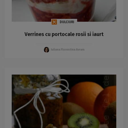
DULCIURI
Verrines cu portocale rosii si iaurt
Iuliana Florentina Avram