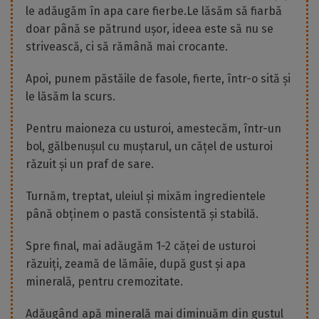
le adăugăm în apa care fierbe.Le lăsăm să fiarbă
doar până se pătrund ușor, ideea este să nu se
strivească, ci să rămână mai crocante.
Apoi, punem păstăile de fasole, fierte, într-o sită și
le lăsăm la scurs.
Pentru maioneza cu usturoi, amestecăm, într-un
bol, gălbenușul cu muștarul, un cățel de usturoi
răzuit și un praf de sare.
Turnăm, treptat, uleiul și mixăm ingredientele
până obținem o pastă consistentă și stabilă.
Spre final, mai adăugăm 1-2 căței de usturoi
răzuiți, zeamă de lămâie, după gust și apa
minerală, pentru cremozitate.
Adăugând apă minerală mai diminuăm din gustul