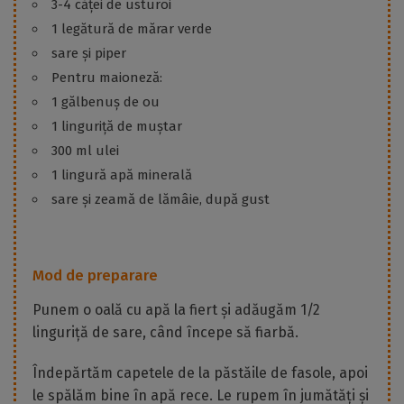
3-4 căței de usturoi
1 legătură de mărar verde
sare și piper
Pentru maioneză:
1 gălbenuș de ou
1 linguriță de muștar
300 ml ulei
1 lingură apă minerală
sare și zeamă de lămâie, după gust
Mod de preparare
Punem o oală cu apă la fiert și adăugăm 1/2
linguriță de sare, când începe să fiarbă.
Îndepărtăm capetele de la păstăile de fasole, apoi
le spălăm bine în apă rece. Le rupem în jumătăți și