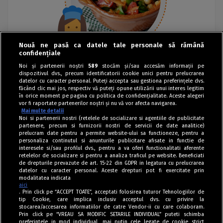
Nouă ne pasă ca datele tale personale să rămână
confidențiale
Noi și partenerii noștri
589
stocăm și/sau accesăm informații pe
dispozitivul dvs., precum identificatorii cookie unici pentru prelucrarea
datelor cu caracter personal. Puteți accepta sau gestiona preferințele dvs.
făcând clic mai jos, respectiv vă puteți opune utilizării unui interes legitim
în orice moment pe pagina cu politica de confidențialitate. Aceste alegeri
vor fi raportate partenerilor noștri și nu vă vor afecta navigarea.
Mai multe detalii
Noi si partenerii nostri (retelele de socializare si agentiile de publicitate
partenere, precum si furnizorii nostri de servicii de date analitice)
prelucram date pentru a permite website-ului sa functioneze, pentru a
personaliza continutul si anunturile publicitare afisate in functie de
interesele si/sau profilul dvs., pentru a va oferi functionalitati aferente
retelelor de socializare si pentru a analiza traficul pe website. Beneficiati
de drepturile prevazute de art. 15-22 din GDPR in legatura cu prelucrarea
datelor cu caracter personal. Aceste drepturi pot fi exercitate prin
modalitatea indicata
aici
. Prin click pe “ACCEPT TOATE”, acceptati folosirea tuturor Tehnologiilor de
tip Cookie, care implica inclusiv acceptul dvs. cu privire la
stocarea/accesarea informatiilor de catre Vendor-ii cu care colaboram.
Prin click pe “VREAU SA MODIFIC SETARILE INDIVIDUAL” puteti schimba
Tag index
preferintele in mod individual, mai putin cele legate de cookie strict