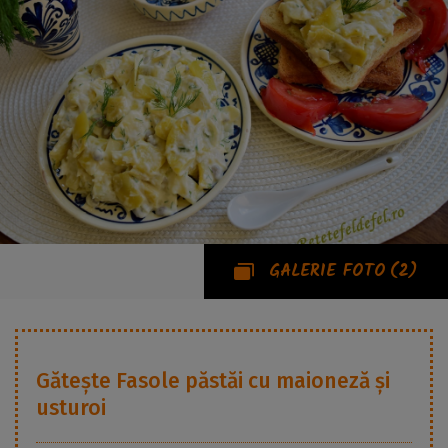
GALERIE FOTO
(2)
Gătește
Fasole păstăi cu maioneză și
usturoi