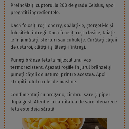
Preîncălziți cuptorul la 200 de grade Celsius, apoi
pregătiți ingredientele.
Dacă folosiți roșii cherry, spălați-le, ștergeți-le și
folosiți-le întregi. Dacă folosiți roșii clasice, tăiați-
le în jumătăți, sferturi sau cubulețe. Curățați cățeii
de usturoi, clătiți-i și lăsați-i întregi.
Puneți brânza feta la mijlocul unui vas
termorezistent. Așezați roșiile în jurul brânzei și
puneți cățeii de usturoi printre acestea. Apoi,
stropiți totul cu ulei de măsline.
Condimentați cu oregano, cimbru, sare și piper
după gust. Atenție la cantitatea de sare, deoarece
feta este deja sărată.