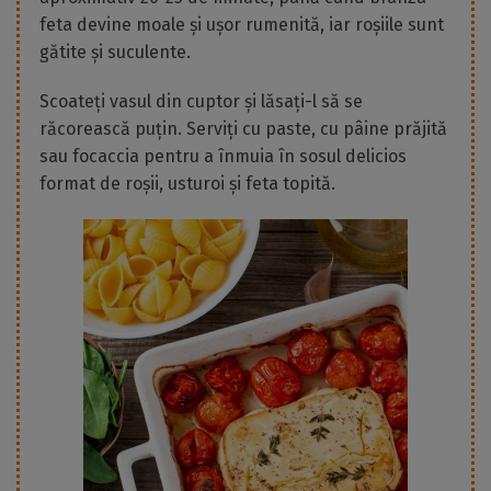
feta devine moale și ușor rumenită, iar roșiile sunt
gătite și suculente.
Scoateți vasul din cuptor și lăsați-l să se
răcorească puțin. Serviți cu paste, cu pâine prăjită
sau focaccia pentru a înmuia în sosul delicios
format de roșii, usturoi și feta topită.