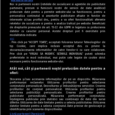
Mai multe detalii
Noi si partenerii nostri (retelele de socializare si agentiile de publicitate
partenere, precum si furnizorii nostri de servicii de date analitice)
prelucram date pentru a permite website-ului sa functioneze, pentru a
personaliza continutul si anunturile publicitare afisate in functie de
interesele si/sau profilul dvs., pentru a va oferi functionalitati aferente
retelelor de socializare si pentru a analiza traficul pe website. Beneficiati
de drepturile prevazute de art. 15-22 din GDPR in legatura cu prelucrarea
datelor cu caracter personal. Aceste drepturi pot fi exercitate prin
modalitatea indicata
aici
. Prin click pe “ACCEPT TOATE”, acceptati folosirea tuturor Tehnologiilor de
tip Cookie, care implica inclusiv acceptul dvs. cu privire la
stocarea/accesarea informatiilor de catre Vendor-ii cu care colaboram.
Prin click pe “VREAU SA MODIFIC SETARILE INDIVIDUAL” puteti schimba
Tag index
preferintele in mod individual, mai putin cele legate de cookie strict
necesare pentru functionarea website-ului.
Program Antena 1
Atât noi, cât și partenerii noștri prelucrăm datele pentru a
oferi:
Știri de ultimă oră
Stocarea și/sau accesarea informațiilor de pe un dispozitiv. Măsurarea
performanței reclamelor. Utilizarea profilurilor pentru selectarea
Politica de cookies
conținutului personalizat. Dezvoltarea și îmbunătățirea serviciilor. Crearea
profilurilor de conținut personalizat. Utilizarea profilurilor pentru
selectarea publicității personalizate. Crearea profilurilor pentru
Politica de confidențialitate
publicitate personalizată. Măsurarea performanței conținutului.
Înțelegerea publicului prin statistici sau combinații de date din surse
Termeni și condiții
diferite. Utilizarea de date limitate pentru a selecta publicitatea. Utilizarea
datelor limitate pentru a selecta conținutul. Date precise de geolocație și
identificarea prin scanarea dispozitivului.
Listă parteneri (furnizori)