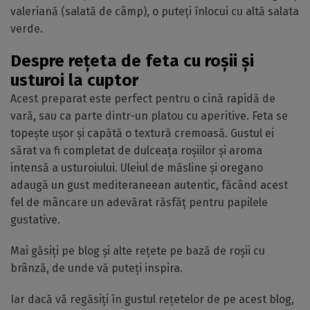
valeriană (salată de câmp), o puteți înlocui cu altă salata
verde.
Despre rețeta de feta cu roșii și
usturoi la cuptor
Acest preparat este perfect pentru o cină rapidă de
vară, sau ca parte dintr-un platou cu aperitive. Feta se
topește ușor și capătă o textură cremoasă. Gustul ei
sărat va fi completat de dulceața roșiilor și aroma
intensă a usturoiului. Uleiul de măsline și oregano
adaugă un gust mediteraneean autentic, făcând acest
fel de mâncare un adevărat răsfăț pentru papilele
gustative.
Mai găsiți pe blog și alte rețete pe bază de roșii cu
brânză, de unde vă puteți inspira.
Iar dacă vă regăsiți în gustul rețetelor de pe acest blog,