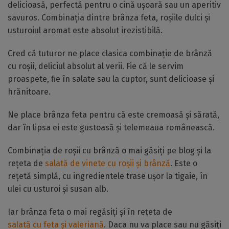
delicioasă, perfectă pentru o cină ușoară sau un aperitiv
savuros. Combinația dintre brânza feta, roșiile dulci și
usturoiul aromat este absolut irezistibilă.
Cred că tuturor ne place clasica combinație de brânză
cu roșii, deliciul absolut al verii. Fie că le servim
proaspete, fie în salate sau la cuptor, sunt delicioase și
hrănitoare.
Ne place brânza feta pentru că este cremoasă și sărată,
dar în lipsa ei este gustoasă și telemeaua românească.
Combinația de roșii cu brânză o mai găsiți pe blog și la
rețeta de
salată de vinete cu roșii și brânză
. Este o
rețetă simplă, cu ingredientele trase ușor la tigaie, în
ulei cu usturoi și susan alb.
Iar brânza feta o mai regăsiți și în rețeta de
salată cu feta și valeriană
. Daca nu va place sau nu găsiți