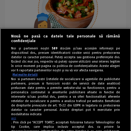
Nouă ne pasă ca datele tale personale să rămână
confidențiale
Noi și partenerii noștri
589
stocăm și/sau accesăm informații pe
dispozitivul dvs., precum identificatorii cookie unici pentru prelucrarea
datelor cu caracter personal. Puteți accepta sau gestiona preferințele dvs.
făcând clic mai jos, respectiv vă puteți opune utilizării unui interes legitim
în orice moment pe pagina cu politica de confidențialitate. Aceste alegeri
vor fi raportate partenerilor noștri și nu vă vor afecta navigarea.
Mai multe detalii
Noi si partenerii nostri (retelele de socializare si agentiile de publicitate
partenere, precum si furnizorii nostri de servicii de date analitice)
prelucram date pentru a permite website-ului sa functioneze, pentru a
personaliza continutul si anunturile publicitare afisate in functie de
interesele si/sau profilul dvs., pentru a va oferi functionalitati aferente
retelelor de socializare si pentru a analiza traficul pe website. Beneficiati
de drepturile prevazute de art. 15-22 din GDPR in legatura cu prelucrarea
datelor cu caracter personal. Aceste drepturi pot fi exercitate prin
modalitatea indicata
aici
. Prin click pe “ACCEPT TOATE”, acceptati folosirea tuturor Tehnologiilor de
tip Cookie, care implica inclusiv acceptul dvs. cu privire la