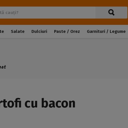
te
Salate
Dulciuri
Paste / Orez
Garnituri / Legume
mat
rtofi cu bacon