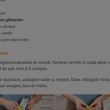
ăină
gust
ut găluștele:
on afumat
ă, medie
e pătrunjel verde
rare
gătirea aluatului de cartofi. Fierbem cartofii în coajă până s
t de apă rece și îi curățăm
e răzătoare, adăugăm ouăle și, treptat, făina. Adăugăm făin
uat omogen, bun de întins.