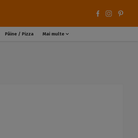
Pâine / Pizza
Mai multe
Aluaturi dulci
Aluaturi sărate
Chiteluțe / Carne tocată
Muffins / Cupcakes
Biscuiți / Fursecuri
Deserturi de post
Înghețată
Tarte sărate
Tarte dulci / Cheesecake
Decorațiuni / Condimente
Rețete de bază
Selecții rețete
Trucuri și sfaturi culinare