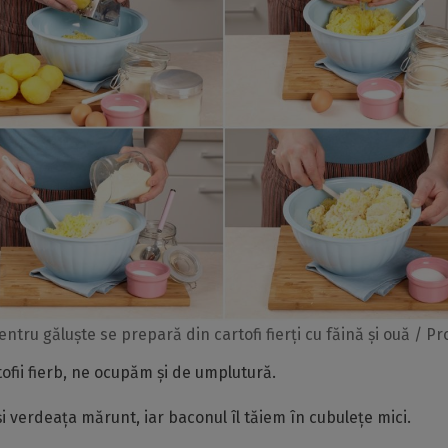
entru găluște se prepară din cartofi fierți cu făină și ouă / P
tofii fierb, ne ocupăm și de umplutură.
 verdeața mărunt, iar baconul îl tăiem în cubulețe mici.