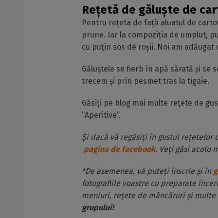
Rețetă de găluște de car
Pentru rețeta de față aluatul de carto
prune. Iar la compoziția de umplut, p
cu puțin sos de roșii. Noi am adăugat
Găluștele se fierb în apă sărată și se
trecem și prin pesmet tras la tigaie.
Găsiți pe blog mai multe rețete de gu
”Aperitive”.
Și dacă vă regăsiți în gustul rețetelor 
pagina de facebook
. Veți găsi acolo m
*De asemenea, vă puteți înscrie și în
g
fotografiile voastre cu preparate înce
meniuri, rețete de mâncăruri și multe 
grupului!