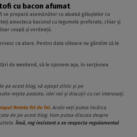
tofi cu bacon afumat
fi se prepară asemănător cu aluatul găluștelor cu
uteți amesteca baconul cu legumele preferate, chiar și
 doar ceapă și verdeață.
 servesc ca atare. Pentru data viitoare ne gândim să le
stări de weekend, să le spunem așa, în secțiunea
de pe acest blog, vă aștept zilnic și pe
ulte rețete postate, idei noi și discuții cu cei interesați.
rupul Retete fel de fel.
Acolo veți putea încărca
rcate de pe acest blog. Vom putea discuta despre
altele.
Însă, rog insistent a se respecta regulamentul