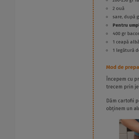
200-250 gr f
2 ouă
sare, după 
Pentru umpl
400 gr bac
1 ceapă alb
1 legătură d
Mod de prepa
Începem cu pre
trecem prin je
Dăm cartofii p
obținem un al