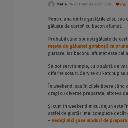
Hai
Maria
16 octombrie 2021 6:20
Pentru una dintre gustările zilei, sau 
găluște de cartofi cu bacon afumat.
Probabil când spuneți găluște de cart
rețeta de găluște( gomboți) cu prun
gustare. Iar baconul afumat este cel m
Se pot servi simple, cu o salată de var
diferite sosuri. Servite cu ketchup sa
În weekend, sau în zilele libere când
dragi cu diverse preparate, altceva de
Și cum în weekend micul dejun este î
astfel de gustări mai complexe decât d
–
Vedeți Aici șase moduri de prepara