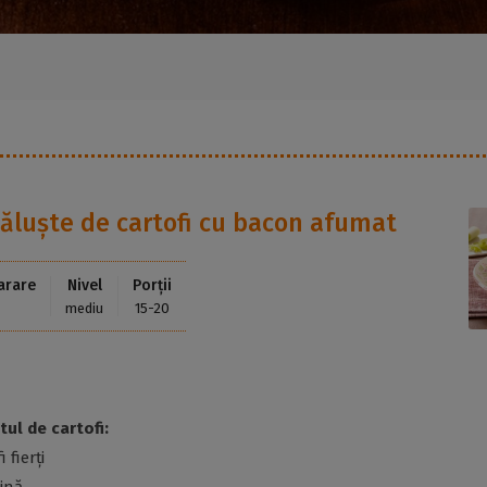
ăluște de cartofi cu bacon afumat
arare
Nivel
Porții
mediu
15-20
tul de cartofi:
 fierți