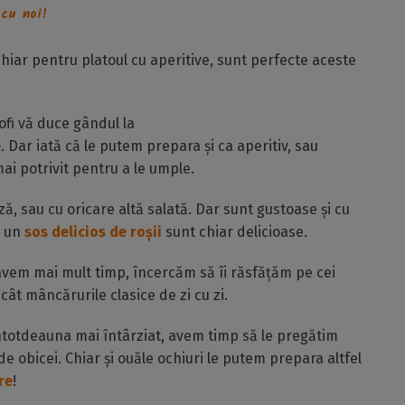
 cu noi!
chiar pentru platoul cu aperitive, sunt perfecte aceste
ofi vă duce gândul la
e
. Dar iată că le putem prepara și ca aperitiv, sau
ai potrivit pentru a le umple.
ză, sau cu oricare altă salată. Dar sunt gustoase și cu
u un
sos delicios de roșii
sunt chiar delicioase.
 avem mai mult timp, încercăm să îi răsfățăm pe cei
cât mâncărurile clasice de zi cu zi.
ntotdeauna mai întârziat, avem timp să le pregătim
e obicei. Chiar și ouăle ochiuri le putem prepara altfel
re
!