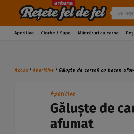
Aperitive
Ciorbe / Supe
Mâncăruri cu carne
Peș
Acasă
Aperitive
Găluște de cartofi cu bacon afu
/
/
Aperitive
Găluște de ca
afumat