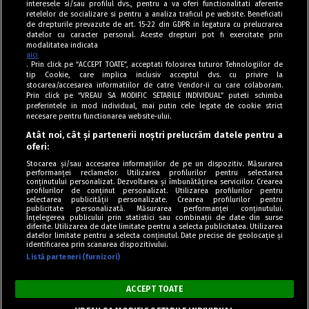
interesele si/sau profilul dvs., pentru a va oferi functionalitati aferente
retelelor de socializare si pentru a analiza traficul pe website. Beneficiati
de drepturile prevazute de art. 15-22 din GDPR in legatura cu prelucrarea
datelor cu caracter personal. Aceste drepturi pot fi exercitate prin
modalitatea indicata
aici
. Prin click pe “ACCEPT TOATE”, acceptati folosirea tuturor Tehnologiilor de
tip Cookie, care implica inclusiv acceptul dvs. cu privire la
stocarea/accesarea informatiilor de catre Vendor-ii cu care colaboram.
Prin click pe “VREAU SA MODIFIC SETARILE INDIVIDUAL” puteti schimba
Tag index
preferintele in mod individual, mai putin cele legate de cookie strict
necesare pentru functionarea website-ului.
Program Antena 1
Atât noi, cât și partenerii noștri prelucrăm datele pentru a
oferi:
Știri de ultimă oră
Stocarea și/sau accesarea informațiilor de pe un dispozitiv. Măsurarea
performanței reclamelor. Utilizarea profilurilor pentru selectarea
Politica de cookies
conținutului personalizat. Dezvoltarea și îmbunătățirea serviciilor. Crearea
profilurilor de conținut personalizat. Utilizarea profilurilor pentru
selectarea publicității personalizate. Crearea profilurilor pentru
Politica de confidențialitate
publicitate personalizată. Măsurarea performanței conținutului.
Înțelegerea publicului prin statistici sau combinații de date din surse
Termeni și condiții
diferite. Utilizarea de date limitate pentru a selecta publicitatea. Utilizarea
datelor limitate pentru a selecta conținutul. Date precise de geolocație și
identificarea prin scanarea dispozitivului.
Listă parteneri (furnizori)
Acest site este creat și administrat de Digital Antena Group. Toate
drepturile rezervate.
ACCEPT TOATE
Copyright © Retete Fel de Fel 2020-2024.