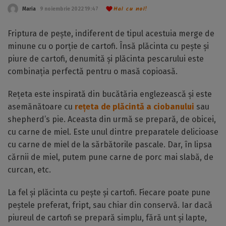
Hai cu noi!
Maria
9 noiembrie 2022 19:47
Friptura de pește, indiferent de tipul acestuia merge de
minune cu o porție de cartofi. Însă plăcinta cu pește și
piure de cartofi, denumită și plăcinta pescarului este
combinația perfectă pentru o masă copioasă.
Rețeta este inspirată din bucătăria englezească și este
asemănătoare cu
rețeta de plăcintă a ciobanului
sau
shepherd’s pie. Aceasta din urmă se prepară, de obicei,
cu carne de miel. Este unul dintre preparatele delicioase
cu carne de miel de la sărbătorile pascale. Dar, în lipsa
cărnii de miel, putem pune carne de porc mai slabă, de
curcan, etc.
La fel și plăcinta cu pește și cartofi. Fiecare poate pune
peștele preferat, fript, sau chiar din conservă. Iar dacă
piureul de cartofi se prepară simplu, fără unt și lapte,