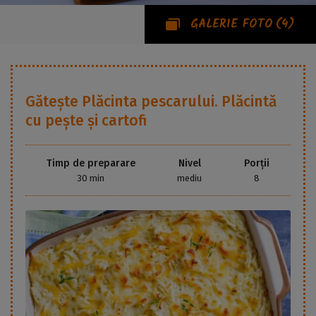
GALERIE FOTO
(4)
Gătește
Plăcinta pescarului. Plăcintă
cu pește și cartofi
Timp de preparare
Nivel
Porții
30 min
mediu
8