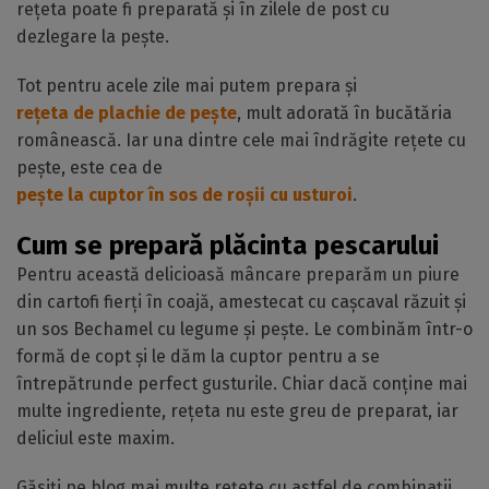
rețeta poate fi preparată și în zilele de post cu
dezlegare la pește.
Tot pentru acele zile mai putem prepara și
rețeta de plachie de pește
, mult adorată în bucătăria
românească. Iar una dintre cele mai îndrăgite rețete cu
pește, este cea de
pește la cuptor în sos de roșii cu usturoi
.
Cum se prepară plăcinta pescarului
Pentru această delicioasă mâncare preparăm un piure
din cartofi fierți în coajă, amestecat cu cașcaval răzuit și
un sos Bechamel cu legume și pește. Le combinăm într-o
formă de copt și le dăm la cuptor pentru a se
întrepătrunde perfect gusturile. Chiar dacă conține mai
multe ingrediente, rețeta nu este greu de preparat, iar
deliciul este maxim.
Găsiți pe blog mai multe rețete cu astfel de combinații,