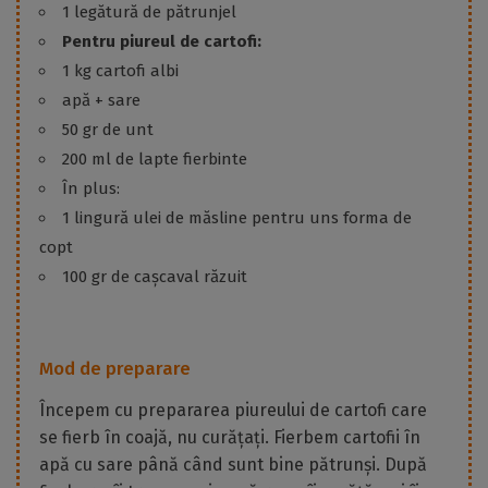
1 legătură de pătrunjel
Pentru piureul de cartofi:
1 kg cartofi albi
apă + sare
50 gr de unt
200 ml de lapte fierbinte
În plus:
1 lingură ulei de măsline pentru uns forma de
copt
100 gr de cașcaval răzuit
Mod de preparare
Începem cu prepararea piureului de cartofi care
se fierb în coajă, nu curățați. Fierbem cartofii în
apă cu sare până când sunt bine pătrunși. După