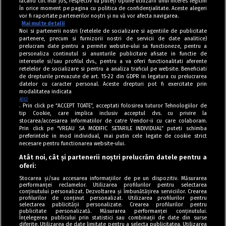
făcând clic mai jos, respectiv vă puteți opune utilizării unui interes legitim
în orice moment pe pagina cu politica de confidențialitate. Aceste alegeri
vor fi raportate partenerilor noștri și nu vă vor afecta navigarea.
Mai multe detalii
Noi si partenerii nostri (retelele de socializare si agentiile de publicitate
partenere, precum si furnizorii nostri de servicii de date analitice)
prelucram date pentru a permite website-ului sa functioneze, pentru a
personaliza continutul si anunturile publicitare afisate in functie de
interesele si/sau profilul dvs., pentru a va oferi functionalitati aferente
retelelor de socializare si pentru a analiza traficul pe website. Beneficiati
de drepturile prevazute de art. 15-22 din GDPR in legatura cu prelucrarea
datelor cu caracter personal. Aceste drepturi pot fi exercitate prin
modalitatea indicata
aici
. Prin click pe “ACCEPT TOATE”, acceptati folosirea tuturor Tehnologiilor de
tip Cookie, care implica inclusiv acceptul dvs. cu privire la
stocarea/accesarea informatiilor de catre Vendor-ii cu care colaboram.
Prin click pe “VREAU SA MODIFIC SETARILE INDIVIDUAL” puteti schimba
Tag index
preferintele in mod individual, mai putin cele legate de cookie strict
necesare pentru functionarea website-ului.
Program Antena 1
Atât noi, cât și partenerii noștri prelucrăm datele pentru a
oferi:
Știri de ultimă oră
Stocarea și/sau accesarea informațiilor de pe un dispozitiv. Măsurarea
performanței reclamelor. Utilizarea profilurilor pentru selectarea
Politica de cookies
conținutului personalizat. Dezvoltarea și îmbunătățirea serviciilor. Crearea
profilurilor de conținut personalizat. Utilizarea profilurilor pentru
selectarea publicității personalizate. Crearea profilurilor pentru
Politica de confidențialitate
publicitate personalizată. Măsurarea performanței conținutului.
Înțelegerea publicului prin statistici sau combinații de date din surse
Termeni și condiții
diferite. Utilizarea de date limitate pentru a selecta publicitatea. Utilizarea