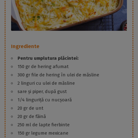
Ingrediente
Pentru umplutura plăcintei:
150 gr de hering afumat
300 gr file de hering în ulei de măsline
2 linguri cu ulei de măsline
sare și piper, după gust
1/4 linguriță cu nucșoară
20 gr de unt
20 gr de făină
250 ml de lapte fierbinte
150 gr legume mexicane