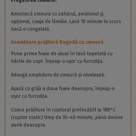
Pregătirea zmeurei.
Amestecă zmeura cu zahărul, amidonul și,
opțional, coaja de lămâie. Lasă 10 minute la scurs
dacă e congelată.
Asamblare prăjitură fragedă cu zmeură
Pune prima foaie de aluat în tavă tapetată cu
hârtie de copt. Înțeap-o ușor cu furculița.
Adaugă umplutura de zmeură și nivelează.
Așază cu grijă a doua foaie deasupra, înțeap-o
ușor cu furculița.
Coace prăjitura în cuptorul preîncălzit la 180°C
(cuptor static) timp de 35–40 minute, până devine
aurie deasupra.