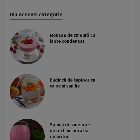
Din aceeași categorie
Mousse de zmeură cu
lapte condensat
Budincă de tapioca cu
caise și vanilie
Spumă de zmeură –
desert fin, aerat și
răcoritor