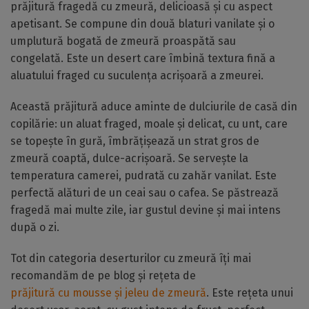
prăjitură fragedă cu zmeură, delicioasă și cu aspect
apetisant. Se compune din două blaturi vanilate și o
umplutură bogată de zmeură proaspătă sau
congelată. Este un desert care îmbină textura fină a
aluatului fraged cu suculența acrișoară a zmeurei.
Această prăjitură aduce aminte de dulciurile de casă din
copilărie: un aluat fraged, moale și delicat, cu unt, care
se topește în gură, îmbrățișează un strat gros de
zmeură coaptă, dulce-acrișoară. Se servește la
temperatura camerei, pudrată cu zahăr vanilat. Este
perfectă alături de un ceai sau o cafea. Se păstrează
fragedă mai multe zile, iar gustul devine și mai intens
după o zi.
Tot din categoria deserturilor cu zmeură îți mai
recomandăm de pe blog și rețeta de
prăjitură cu mousse și jeleu de zmeură
. Este rețeta unui