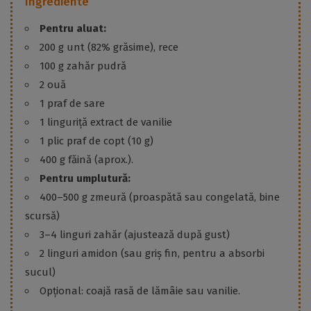
Ingrediente
Pentru aluat:
200 g unt (82% grăsime), rece
100 g zahăr pudră
2 ouă
1 praf de sare
1 linguriță extract de vanilie
1 plic praf de copt (10 g)
400 g făină (aprox.).
Pentru umplutură:
400–500 g zmeură (proaspătă sau congelată, bine
scursă)
3–4 linguri zahăr (ajustează după gust)
2 linguri amidon (sau griș fin, pentru a absorbi
sucul)
Opțional: coajă rasă de lămâie sau vanilie.