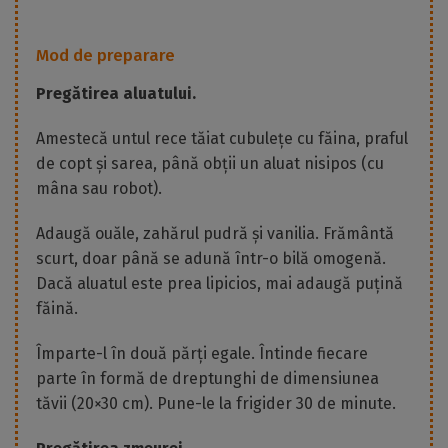
Mod de preparare
Pregătirea aluatului.
Amestecă untul rece tăiat cubulețe cu făina, praful
de copt și sarea, până obții un aluat nisipos (cu
mâna sau robot).
Adaugă ouăle, zahărul pudră și vanilia. Frământă
scurt, doar până se adună într-o bilă omogenă.
Dacă aluatul este prea lipicios, mai adaugă puțină
făină.
Împarte-l în două părți egale. Întinde fiecare
parte în formă de dreptunghi de dimensiunea
tăvii (20×30 cm). Pune-le la frigider 30 de minute.