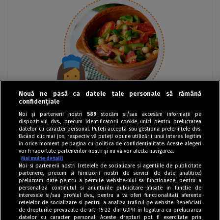
Nouă ne pasă ca datele tale personale să rămână
confidențiale
Noi și partenerii noștri
589
stocăm și/sau accesăm informații pe
dispozitivul dvs., precum identificatorii cookie unici pentru prelucrarea
datelor cu caracter personal. Puteți accepta sau gestiona preferințele dvs.
făcând clic mai jos, respectiv vă puteți opune utilizării unui interes legitim
în orice moment pe pagina cu politica de confidențialitate. Aceste alegeri
vor fi raportate partenerilor noștri și nu vă vor afecta navigarea.
Mai multe detalii
Noi si partenerii nostri (retelele de socializare si agentiile de publicitate
partenere, precum si furnizorii nostri de servicii de date analitice)
prelucram date pentru a permite website-ului sa functioneze, pentru a
personaliza continutul si anunturile publicitare afisate in functie de
interesele si/sau profilul dvs., pentru a va oferi functionalitati aferente
retelelor de socializare si pentru a analiza traficul pe website. Beneficiati
de drepturile prevazute de art. 15-22 din GDPR in legatura cu prelucrarea
datelor cu caracter personal. Aceste drepturi pot fi exercitate prin