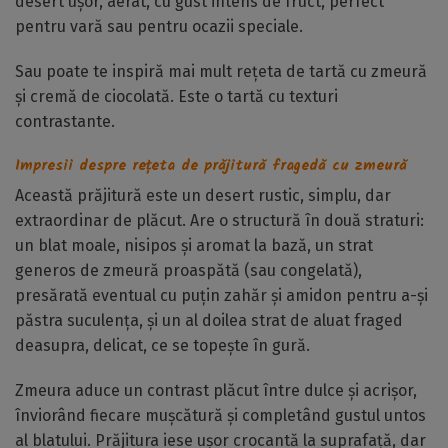
desert ușor, aerat, cu gust intens de fruct, perfect
pentru vară sau pentru ocazii speciale.
Sau poate te inspiră mai mult rețeta de tartă cu zmeură
și cremă de ciocolată. Este o tartă cu texturi
contrastante.
Impresii despre rețeta de prăjitură fragedă cu zmeură
Această prăjitură este un desert rustic, simplu, dar
extraordinar de plăcut. Are o structură în două straturi:
un blat moale, nisipos și aromat la bază, un strat
generos de zmeură proaspătă (sau congelată),
presărată eventual cu puțin zahăr și amidon pentru a-și
păstra suculența, și un al doilea strat de aluat fraged
deasupra, delicat, ce se topește în gură.
Zmeura aduce un contrast plăcut între dulce și acrișor,
înviorând fiecare mușcătură și completând gustul untos
al blatului. Prăjitura iese ușor crocantă la suprafață, dar