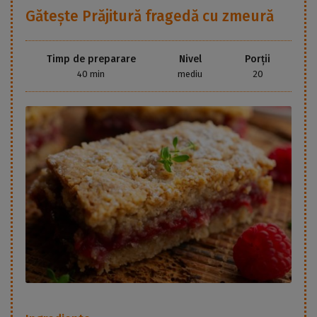
Gătește
Prăjitură fragedă cu zmeură
Timp de preparare
Nivel
Porții
40 min
mediu
20