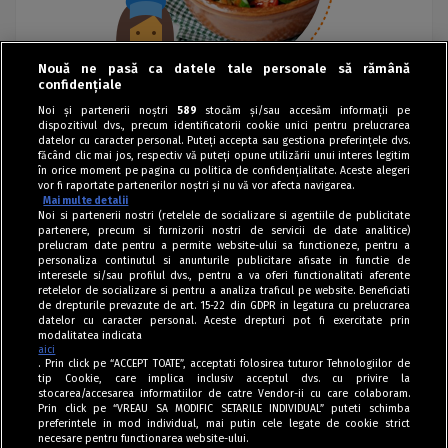
Nouă ne pasă ca datele tale personale să rămână
confidențiale
Noi și partenerii noștri
589
stocăm și/sau accesăm informații pe
dispozitivul dvs., precum identificatorii cookie unici pentru prelucrarea
datelor cu caracter personal. Puteți accepta sau gestiona preferințele dvs.
făcând clic mai jos, respectiv vă puteți opune utilizării unui interes legitim
în orice moment pe pagina cu politica de confidențialitate. Aceste alegeri
vor fi raportate partenerilor noștri și nu vă vor afecta navigarea.
Mai multe detalii
Noi si partenerii nostri (retelele de socializare si agentiile de publicitate
partenere, precum si furnizorii nostri de servicii de date analitice)
prelucram date pentru a permite website-ului sa functioneze, pentru a
personaliza continutul si anunturile publicitare afisate in functie de
interesele si/sau profilul dvs., pentru a va oferi functionalitati aferente
retelelor de socializare si pentru a analiza traficul pe website. Beneficiati
de drepturile prevazute de art. 15-22 din GDPR in legatura cu prelucrarea
datelor cu caracter personal. Aceste drepturi pot fi exercitate prin
modalitatea indicata
aici
. Prin click pe “ACCEPT TOATE”, acceptati folosirea tuturor Tehnologiilor de
tip Cookie, care implica inclusiv acceptul dvs. cu privire la
stocarea/accesarea informatiilor de catre Vendor-ii cu care colaboram.
Prin click pe “VREAU SA MODIFIC SETARILE INDIVIDUAL” puteti schimba
Tag index
preferintele in mod individual, mai putin cele legate de cookie strict
necesare pentru functionarea website-ului.