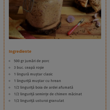
Ingrediente
500 gr jumări de porc
3 buc. ceapă roșie
1 lingură muștar clasic
1 linguriță muștar cu hrean
1/2 linguriță boia de ardei afumată
1/2 linguriță semințe de chimen măcinat
1/2 linguriță usturoi granulat