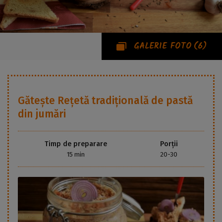
GALERIE FOTO
(6)
Gătește
Rețetă tradițională de pastă
din jumări
Timp de preparare
Porții
15 min
20-30