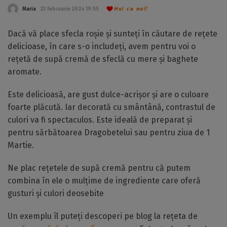
Hai cu noi!
Maria
23 februarie 2024 19:55
Dacă vă place sfecla roșie și sunteți în căutare de rețete
delicioase, în care s-o includeți, avem pentru voi o
rețetă de supă cremă de sfeclă cu mere și baghete
aromate.
Este delicioasă, are gust dulce-acrișor și are o culoare
foarte plăcută. Iar decorată cu smântână, contrastul de
culori va fi spectaculos. Este ideală de preparat și
pentru sărbătoarea Dragobetelui sau pentru ziua de 1
Martie.
Ne plac rețetele de supă cremă pentru că putem
combina în ele o mulțime de ingrediente care oferă
gusturi și culori deosebite
Un exemplu îl puteți descoperi pe blog la rețeta de