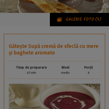
GALERIE FOTO
(4)
Gătește
Supă cremă de sfeclă cu mere
și baghete aromate
Timp de preparare
Nivel
Porții
45 min
mediu
6