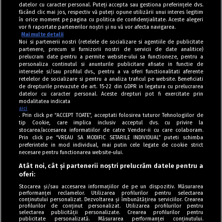
datelor cu caracter personal. Puteți accepta sau gestiona preferințele dvs.
făcând clic mai jos, respectiv vă puteți opune utilizării unui interes legitim
în orice moment pe pagina cu politica de confidențialitate. Aceste alegeri
vor fi raportate partenerilor noștri și nu vă vor afecta navigarea.
Mai multe detalii
Noi si partenerii nostri (retelele de socializare si agentiile de publicitate
partenere, precum si furnizorii nostri de servicii de date analitice)
prelucram date pentru a permite website-ului sa functioneze, pentru a
personaliza continutul si anunturile publicitare afisate in functie de
interesele si/sau profilul dvs., pentru a va oferi functionalitati aferente
retelelor de socializare si pentru a analiza traficul pe website. Beneficiati
de drepturile prevazute de art. 15-22 din GDPR in legatura cu prelucrarea
datelor cu caracter personal. Aceste drepturi pot fi exercitate prin
modalitatea indicata
aici
. Prin click pe “ACCEPT TOATE”, acceptati folosirea tuturor Tehnologiilor de
tip Cookie, care implica inclusiv acceptul dvs. cu privire la
stocarea/accesarea informatiilor de catre Vendor-ii cu care colaboram.
Prin click pe “VREAU SA MODIFIC SETARILE INDIVIDUAL” puteti schimba
Tag index
preferintele in mod individual, mai putin cele legate de cookie strict
necesare pentru functionarea website-ului.
Program Antena 1
Atât noi, cât și partenerii noștri prelucrăm datele pentru a
oferi:
Știri de ultimă oră
Stocarea și/sau accesarea informațiilor de pe un dispozitiv. Măsurarea
performanței reclamelor. Utilizarea profilurilor pentru selectarea
Politica de cookies
conținutului personalizat. Dezvoltarea și îmbunătățirea serviciilor. Crearea
profilurilor de conținut personalizat. Utilizarea profilurilor pentru
selectarea publicității personalizate. Crearea profilurilor pentru
Politica de confidențialitate
publicitate personalizată. Măsurarea performanței conținutului.