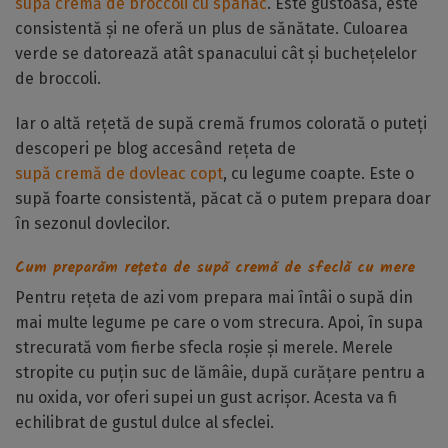
supă cremă de broccoli cu spanac
. Este gustoasă, este
consistentă și ne oferă un plus de sănătate. Culoarea
verde se datorează atât spanacului cât și buchețelelor
de broccoli.
Iar o altă rețetă de supă cremă frumos colorată o puteți
descoperi pe blog accesând rețeta de
supă cremă de dovleac copt
, cu legume coapte. Este o
supă foarte consistentă, păcat că o putem prepara doar
în sezonul dovlecilor.
Cum preparăm rețeta de supă cremă de sfeclă cu mere
Pentru rețeta de azi vom prepara mai întâi o supă din
mai multe legume pe care o vom strecura. Apoi, în supa
strecurată vom fierbe sfecla roșie și merele. Merele
stropite cu puțin suc de lămâie, după curățare pentru a
nu oxida, vor oferi supei un gust acrișor. Acesta va fi
echilibrat de gustul dulce al sfeclei.