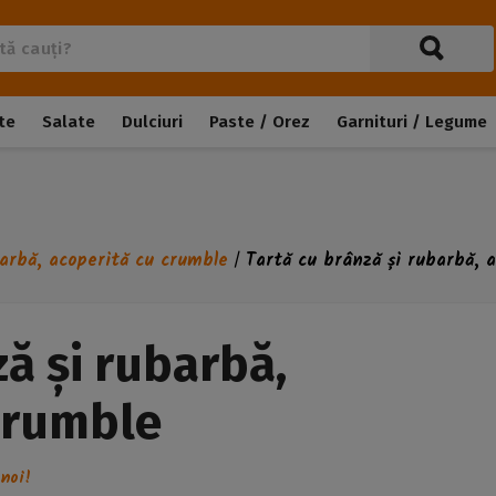
te
Salate
Dulciuri
Paste / Orez
Garnituri / Legume
barbă, acoperită cu crumble
Tartă cu brânză și rubarbă, 
/
ă și rubarbă,
crumble
noi!