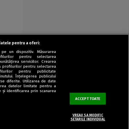
datele pentru a oferi:
 pe un dispozitiv. Măsurarea
filurilor pentru selectarea
unătățirea serviciilor. Crearea
a profilurilor pentru selectarea
ilurilor pentru publicitate
utului. Înțelegerea publicului
se diferite. Utilizarea de date
zarea datelor limitate pentru a
 și identificarea prin scanarea
ACCEPT TOATE
VREAU SA MODIFIC
SETARILE INDIVIDUAL