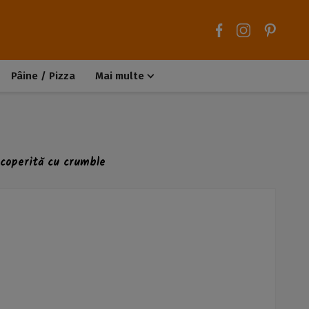
Pâine / Pizza
Mai multe
Aluaturi dulci
Aluaturi sărate
Chiteluțe / Carne tocată
Muffins / Cupcakes
acoperită cu crumble
Biscuiți / Fursecuri
Deserturi de post
Înghețată
Tarte sărate
Tarte dulci / Cheesecake
Decorațiuni / Condimente
Rețete de bază
Selecții rețete
Trucuri și sfaturi culinare