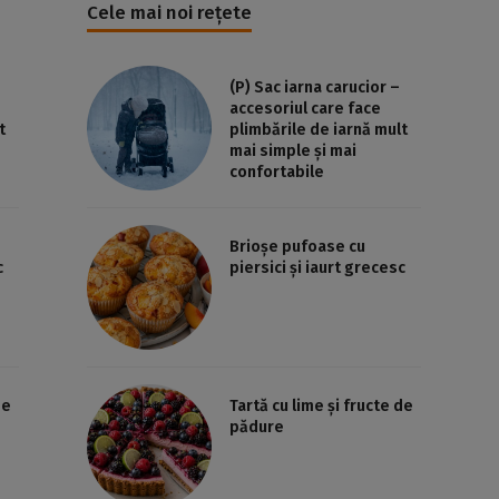
Cele mai noi rețete
(P) Sac iarna carucior –
accesoriul care face
t
plimbările de iarnă mult
mai simple și mai
confortabile
Brioșe pufoase cu
c
piersici și iaurt grecesc
de
Tartă cu lime și fructe de
pădure