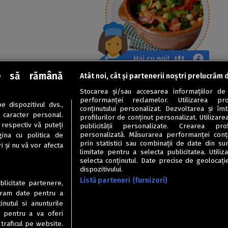
e să rămână
Atât noi, cât și partenerii noștri prelucrăm 
Stocarea și/sau accesarea informațiilor de
performanței reclamelor. Utilizarea pro
 dispozitivul dvs.,
conținutului personalizat. Dezvoltarea și îmb
u caracter personal.
profilurilor de conținut personalizat. Utilizare
 respectiv vă puteți
publicității personalizate. Crearea prof
personalizată. Măsurarea performanței conțin
ina cu politica de
prin statistici sau combinații de date din sur
i și nu vă vor afecta
limitate pentru a selecta publicitatea. Utili
selecta conținutul. Date precise de geolocație
dispozitivului.
Listă parteneri (furnizori)
ublicitate partenere,
ucram date pentru a
nutul si anunturile
., pentru a va oferi
 traficul pe website.