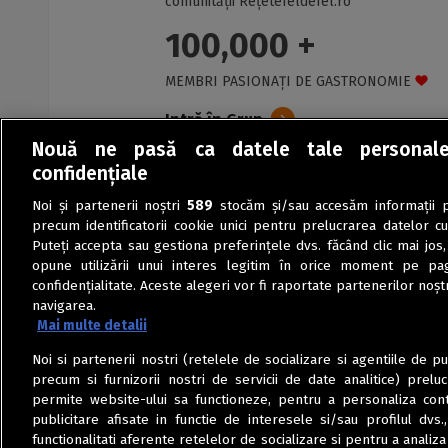
comunității Rețetefeldefel.ro
100,000 +
MEMBRI PASIONAȚI DE GASTRONOMIE
Intră în Grup
Nouă ne pasă ca datele tale personal
confidențiale
Noi și partenerii noștri
589
stocăm și/sau accesăm informații pe
precum identificatorii cookie unici pentru prelucrarea datelor c
Puteți accepta sau gestiona preferințele dvs. făcând clic mai jos,
opune utilizării unui interes legitim în orice moment pe pag
confidențialitate. Aceste alegeri vor fi raportate partenerilor noștr
navigarea.
Mai multe detalii
Noi si partenerii nostri (retelele de socializare si agentiile de p
precum si furnizorii nostri de servicii de date analitice) prel
permite website-ului sa functioneze, pentru a personaliza conti
publicitare afisate in functie de interesele si/sau profilul dvs
functionalitati aferente retelelor de socializare si pentru a analiza