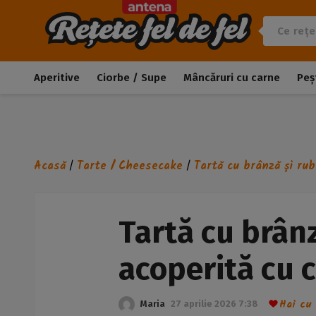
Aperitive
Ciorbe / Supe
Mâncăruri cu carne
Peș
Acasă
Tarte / Cheesecake
Tartă cu brânză și ru
/
/
Tartă cu brânz
acoperită cu 
Hai cu 
Maria
27 aprilie 2026 7:38