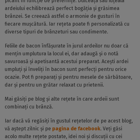
picant în funcție de preferințe. Dulceața sau iuțeala
ardeiului echilibrează perfect bogăția și grăsimea
brânzei. Se creează astfel o armonie de gusturi în
fiecare mușcătură. Iar rețeta poate fi personalizată cu
diverse tipuri de brânzeturi sau condimente.
Feliile de bacon înfășurate în jurul ardeilor nu doar că
mențin umplutura la locul ei, dar adaugă și o notă
savuroasă și apetisantă acestui preparat. Acești ardei
umpluți și înveliți în bacon sunt perfecți pentru orice
ocazie. Pot fi preparați și pentru mesele de sărbătoare,
dar și pentru un grătar relaxat cu prietenii.
Mai găsiți pe blog și alte rețete în care ardeii sunt
combinați cu brânză.
Iar dacă vă regăsiți în gustul rețetelor de pe acest blog,
vă aștept zilnic și pe
pagina de facebook
. Veți găsi
acolo multe rețete postate, idei noi și discuții cu cei