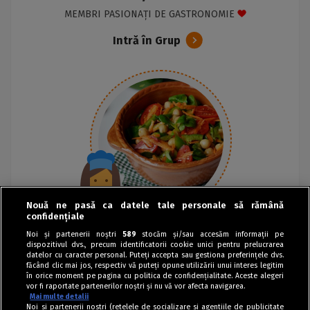
MEMBRI PASIONAȚI DE GASTRONOMIE
Intră în Grup
Nouă ne pasă ca datele tale personale să rămână
confidențiale
Noi și partenerii noștri
589
stocăm și/sau accesăm informații pe
dispozitivul dvs., precum identificatorii cookie unici pentru prelucrarea
datelor cu caracter personal. Puteți accepta sau gestiona preferințele dvs.
făcând clic mai jos, respectiv vă puteți opune utilizării unui interes legitim
în orice moment pe pagina cu politica de confidențialitate. Aceste alegeri
vor fi raportate partenerilor noștri și nu vă vor afecta navigarea.
Mai multe detalii
Noi si partenerii nostri (retelele de socializare si agentiile de publicitate