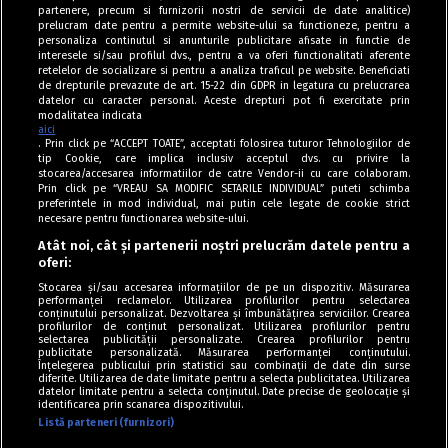
partenere, precum si furnizorii nostri de servicii de date analitice)
prelucram date pentru a permite website-ului sa functioneze, pentru a
personaliza continutul si anunturile publicitare afisate in functie de
interesele si/sau profilul dvs., pentru a va oferi functionalitati aferente
retelelor de socializare si pentru a analiza traficul pe website. Beneficiati
de drepturile prevazute de art. 15-22 din GDPR in legatura cu prelucrarea
datelor cu caracter personal. Aceste drepturi pot fi exercitate prin
modalitatea indicata
aici
. Prin click pe “ACCEPT TOATE”, acceptati folosirea tuturor Tehnologiilor de
tip Cookie, care implica inclusiv acceptul dvs. cu privire la
stocarea/accesarea informatiilor de catre Vendor-ii cu care colaboram.
Prin click pe “VREAU SA MODIFIC SETARILE INDIVIDUAL” puteti schimba
Tag index
preferintele in mod individual, mai putin cele legate de cookie strict
necesare pentru functionarea website-ului.
Program Antena 1
Atât noi, cât și partenerii noștri prelucrăm datele pentru a
oferi:
Știri de ultimă oră
Stocarea și/sau accesarea informațiilor de pe un dispozitiv. Măsurarea
performanței reclamelor. Utilizarea profilurilor pentru selectarea
Politica de cookies
conținutului personalizat. Dezvoltarea și îmbunătățirea serviciilor. Crearea
profilurilor de conținut personalizat. Utilizarea profilurilor pentru
selectarea publicității personalizate. Crearea profilurilor pentru
Politica de confidențialitate
publicitate personalizată. Măsurarea performanței conținutului.
Înțelegerea publicului prin statistici sau combinații de date din surse
Termeni și condiții
diferite. Utilizarea de date limitate pentru a selecta publicitatea. Utilizarea
datelor limitate pentru a selecta conținutul. Date precise de geolocație și
identificarea prin scanarea dispozitivului.
Listă parteneri (furnizori)
Acest site este creat și administrat de Digital Antena Group. Toate