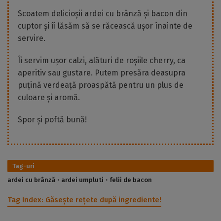
Scoatem delicioșii ardei cu brânză și bacon din
cuptor și îi lăsăm să se răcească ușor înainte de
servire.
Îi servim ușor calzi, alături de roșiile cherry, ca
aperitiv sau gustare. Putem presăra deasupra
puțină verdeață proaspătă pentru un plus de
culoare și aromă.
Spor și poftă bună!
Tag-uri
ardei cu brânză
ardei umpluti
felii de bacon
Tag Index:
Găsește rețete după ingrediente!