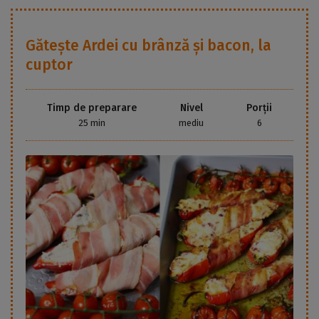
Gătește
Ardei cu brânză și bacon, la
cuptor
Timp de preparare
Nivel
Porții
25 min
mediu
6