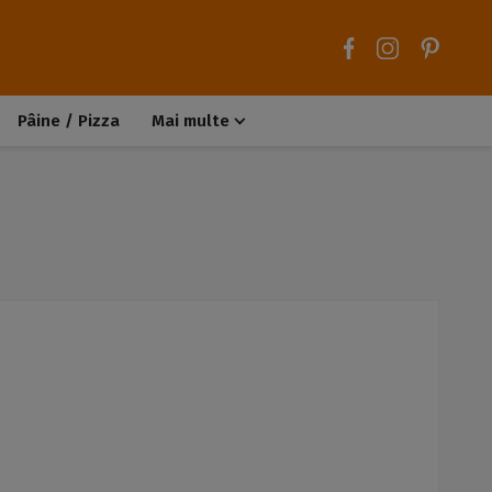
Pâine / Pizza
Mai multe
Aluaturi dulci
Aluaturi sărate
Chiteluțe / Carne tocată
Muffins / Cupcakes
Biscuiți / Fursecuri
Deserturi de post
Înghețată
Tarte sărate
Tarte dulci / Cheesecake
Decorațiuni / Condimente
Rețete de bază
Selecții rețete
Trucuri și sfaturi culinare