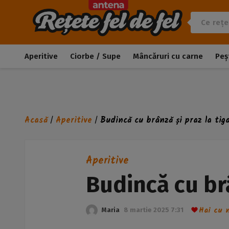
Aperitive
Ciorbe / Supe
Mâncăruri cu carne
Peș
Acasă
Aperitive
Budincă cu brânză și praz la tig
/
/
Aperitive
Budincă cu brâ
Hai cu n
Maria
8 martie 2025 7:31