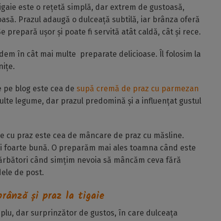
igaie este o rețetă simplă, dar extrem de gustoasă,
asă. Prazul adaugă o dulceață subtilă, iar brânza oferă
 prepară ușor și poate fi servită atât caldă, cât și rece.
udem în cât mai multe preparate delicioase. Îl folosim la
nițe.
e pe blog este cea de
supă cremă de praz cu parmezan
ulte legume, dar prazul predomină și a influențat gustul
te cu praz este cea de mâncare de praz cu măsline.
 și foarte bună. O preparăm mai ales toamna când este
sărbători când simțim nevoia să mâncăm ceva fără
dele de post.
rânză și praz la tigaie
lu, dar surprinzător de gustos, în care dulceața