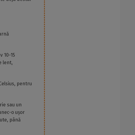
oarnă
v 10-15
 lent,
Celsius, pentru
urie sau un
lunec-o ușor
nute, până