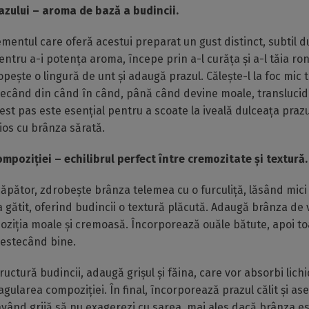
azului – aroma de bază a budincii.
ementul care oferă acestui preparat un gust distinct, subtil d
entru a-i potența aroma, începe prin a-l curăța și a-l tăia ron
topește o lingură de unt și adaugă prazul. Călește-l la foc mic 
ecând din când în când, până când devine moale, translucid 
est pas este esențial pentru a scoate la iveală dulceața prazu
os cu brânza sărată.
poziției – echilibrul perfect între cremozitate și textură.
căpător, zdrobește brânza telemea cu o furculiță, lăsând mici
la gătit, oferind budincii o textură plăcută. Adaugă brânza de 
iția moale și cremoasă. Încorporează ouăle bătute, apoi toa
estecând bine.
uctură budincii, adaugă grișul și făina, care vor absorbi lichi
oagularea compoziției. În final, încorporează prazul călit și a
 având grijă să nu exagerezi cu sarea, mai ales dacă brânza es