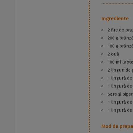
Ingrediente
2 fire de pr
200 g brânz
100 g brânză
2 ouă
100 ml lapt
2 linguri de 
1 lingură de
1 lingură d
Sare și pipe
1 lingură de
1 lingură de 
Mod de prepa