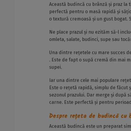
Această budincă cu brânză și praz la t
perfectă pentru o masă rapidă și sățio
o textură cremoasă și un gust bogat. Se
Ne place prazul și nu ezităm să-l incl
omleta, salate, budinci, supe sau tocă
Una dintre rețetele cu mare succes d
. Este de fapt o supă cremă din mai m
supei.
Iar una dintre cele mai populare rețe
Este o rețetă rapidă, simplu de făcut
sezonul prazului. Dar merge și după 
carne. Este perfectă și pentru perioa
Despre rețeta de budincă cu b
Această budincă este un preparat simp