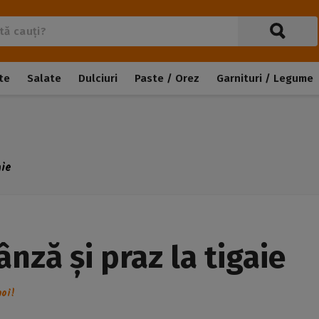
te
Salate
Dulciuri
Paste / Orez
Garnituri / Legume
aie
nză și praz la tigaie
oi!