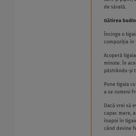
de sărată.
Gătirea budinc
Încinge o tiga
compoziția în 
Acoperă tigaia
minute. În ace
păstrându-și 
Pune tigaia cu
a se rumeni fr
Dacă vrei să ev
capac mare, aș
înapoi în tiga
când devine fe