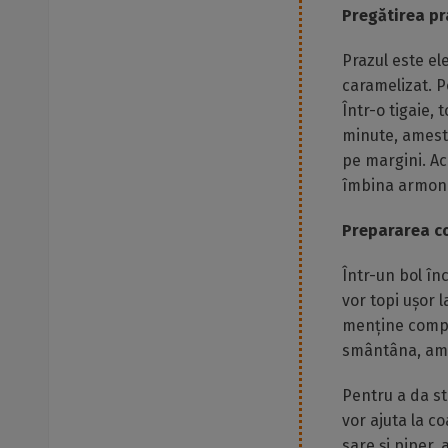
Pregătirea pr
Prazul este el
caramelizat. P
Într-o tigaie, 
minute, amest
pe margini. Ac
îmbina armoni
Prepararea com
Într-un bol în
vor topi ușor 
menține compoz
smântâna, am
Pentru a da str
vor ajuta la c
sare și piper,