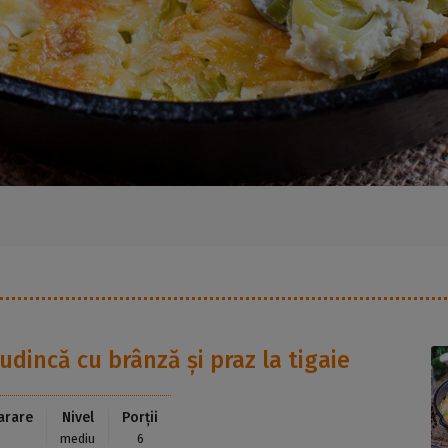
udincă cu brânză și praz la tigaie
arare
Nivel
Porții
mediu
6