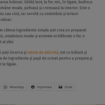
rea brânzei. Gătită lent, la foc mic, în tigaie, budinca
 rămâne moale, pufoasă și cremoasă la interior. Este o
nz sau cină, iar servită cu smântână și ierburi
ulinar.
m câteva ingrediente simple pot crea un preparat
tă, umplutura moale și aromele echilibrate o fac o
al zilei.
i poți încerca și
rețeta de plăcintă
, tot cu brânză și
ta de ingrediente și pașii de urmat pentru a prepara și
 la tigaie.
WhatsApp
Imprimare
Email