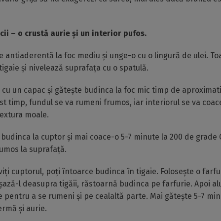
ii – o crustă aurie și un interior pufos.
ie antiaderentă la foc mediu și unge-o cu o lingură de ulei. T
tigaie și nivelează suprafața cu o spatulă.
 cu un capac și gătește budinca la foc mic timp de aproximati
st timp, fundul se va rumeni frumos, iar interiorul se va coace
textura moale.
 budinca la cuptor și mai coace-o 5-7 minute la 200 de grade 
umos la suprafață.
iți cuptorul, poți întoarce budinca în tigaie. Folosește o farf
ază-l deasupra tigăii, răstoarnă budinca pe farfurie. Apoi a
ie pentru a se rumeni și pe cealaltă parte. Mai gătește 5-7 mi
rmă și aurie.