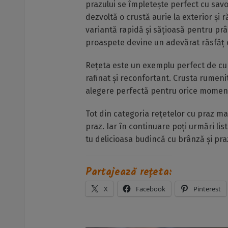
prazului se împletește perfect cu savoa
dezvoltă o crustă aurie la exterior și
variantă rapidă și sățioasă pentru prâ
proaspete devine un adevărat răsfăț c
Rețeta este un exemplu perfect de cu
rafinat și reconfortant. Crusta rumeni
alegere perfectă pentru orice moment 
Tot din categoria rețetelor cu praz ma
praz. Iar în continuare poți urmări lis
tu delicioasa budincă cu brânză și praz
Partajează rețeta:
X
Facebook
Pinterest