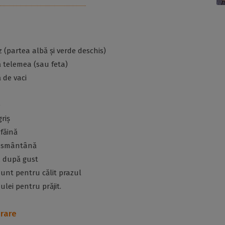
az (partea albă și verde deschis)
ă telemea (sau feta)
 de vaci
e
griș
 făină
e smântână
r, după gust
 unt pentru călit prazul
ulei pentru prăjit.
rare