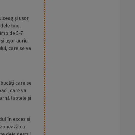
ulceag și ușor
dele fine.
timp de 5-7
și ușor auriu
lui, care se va
 bucăți care se
vaci, care va
rnă laptele și
dul în exces și
sezonează cu
te deja destul