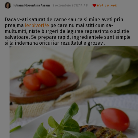
Hai cu noi!
Iuliana Florentina Avram
2 octombrie 2012 14:48
Daca v-ati saturat de carne sau ca si mine aveti prin
preajma
ierbivori/e
pe care nu mai stiti cum sa-i
multumiti, niste burgeri de legume reprezinta o solutie
salvatoare. Se prepara rapid, ingredientele sunt simple
si la indemana oricui iar rezultatul e grozav .