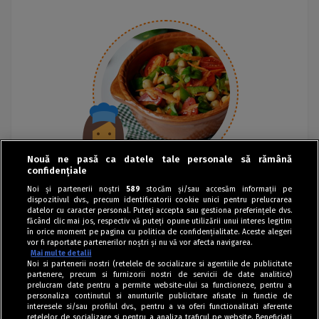
Nouă ne pasă ca datele tale personale să rămână
confidențiale
Noi și partenerii noștri
589
stocăm și/sau accesăm informații pe
dispozitivul dvs., precum identificatorii cookie unici pentru prelucrarea
datelor cu caracter personal. Puteți accepta sau gestiona preferințele dvs.
făcând clic mai jos, respectiv vă puteți opune utilizării unui interes legitim
în orice moment pe pagina cu politica de confidențialitate. Aceste alegeri
vor fi raportate partenerilor noștri și nu vă vor afecta navigarea.
Mai multe detalii
Noi si partenerii nostri (retelele de socializare si agentiile de publicitate
partenere, precum si furnizorii nostri de servicii de date analitice)
prelucram date pentru a permite website-ului sa functioneze, pentru a
personaliza continutul si anunturile publicitare afisate in functie de
interesele si/sau profilul dvs., pentru a va oferi functionalitati aferente
retelelor de socializare si pentru a analiza traficul pe website. Beneficiati