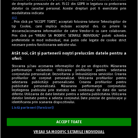
de drepturile prevazute de art. 15-22 din GDPR in legatura cu prelucrarea
datelor cu caracter personal. Aceste drepturi pot fi exercitate prin
modalitatea indicata
aici
. Prin click pe “ACCEPT TOATE”, acceptati folosirea tuturor Tehnologiilor de
tip Cookie, care implica inclusiv acceptul dvs. cu privire la
stocarea/accesarea informatiilor de catre Vendor-ii cu care colaboram.
Prin click pe “VREAU SA MODIFIC SETARILE INDIVIDUAL” puteti schimba
Tag index
preferintele in mod individual, mai putin cele legate de cookie strict
necesare pentru functionarea website-ului.
Program Antena 1
Atât noi, cât și partenerii noștri prelucrăm datele pentru a
oferi:
Știri de ultimă oră
Stocarea și/sau accesarea informațiilor de pe un dispozitiv. Măsurarea
performanței reclamelor. Utilizarea profilurilor pentru selectarea
Politica de cookies
conținutului personalizat. Dezvoltarea și îmbunătățirea serviciilor. Crearea
profilurilor de conținut personalizat. Utilizarea profilurilor pentru
selectarea publicității personalizate. Crearea profilurilor pentru
Politica de confidențialitate
publicitate personalizată. Măsurarea performanței conținutului.
Înțelegerea publicului prin statistici sau combinații de date din surse
Termeni și condiții
diferite. Utilizarea de date limitate pentru a selecta publicitatea. Utilizarea
datelor limitate pentru a selecta conținutul. Date precise de geolocație și
identificarea prin scanarea dispozitivului.
Listă parteneri (furnizori)
Acest site este creat și administrat de Digital Antena Group. Toate
drepturile rezervate.
ACCEPT TOATE
Copyright © Retete Fel de Fel 2020-2024.
VREAU SA MODIFIC SETARILE INDIVIDUAL