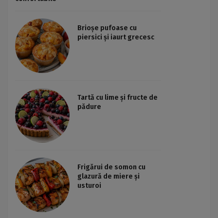
Brioșe pufoase cu
piersici și iaurt grecesc
Tartă cu lime și fructe de
pădure
Frigărui de somon cu
glazură de miere și
usturoi