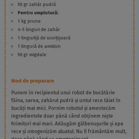
50 gr zahăr pudră
Pentru umplutură:
1 kg prune
4-5 linguri de zahăr
1 linguriță de scorțișoară
1 lingură de amidon
50 gr migdale
Mod de preparare
Punem în recipientul unui robot de bucătărie
făina, sarea, zahărul pudră și untul rece tăiat în
bucăți mai mici. Pornim robotul și amestecăm
ingredientele doar până când obținem niște
firimituri mai mari. Adăugăm gălbenușurile și apa
rece și omogenizăm aluatul. Nu îl frământăm mult,