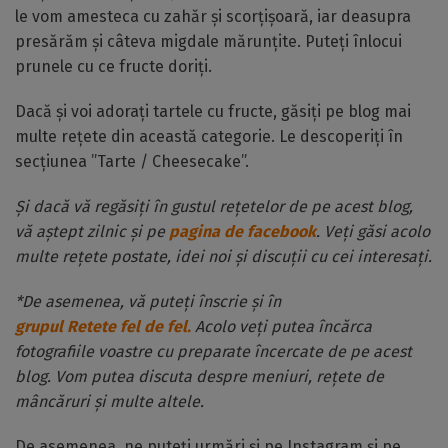
le vom amesteca cu zahăr și scorțișoară, iar deasupra
presărăm și câteva migdale mărunțite. Puteți înlocui
prunele cu ce fructe doriți.
Dacă și voi adorați tartele cu fructe, găsiți pe blog mai
multe rețete din această categorie. Le descoperiți în
secțiunea ”Tarte / Cheesecake”.
Și dacă vă regăsiți în gustul rețetelor de pe acest blog,
vă aștept zilnic și pe
pagina de facebook
. Veți găsi acolo
multe rețete postate, idei noi și discuții cu cei interesați.
*De asemenea, vă puteți înscrie și în
grupul Retete fel de fel.
Acolo veți putea încărca
fotografiile voastre cu preparate încercate de pe acest
blog. Vom putea discuta despre meniuri, rețete de
mâncăruri și multe altele.
De asemenea, ne puteți urmări și pe Instagram și pe