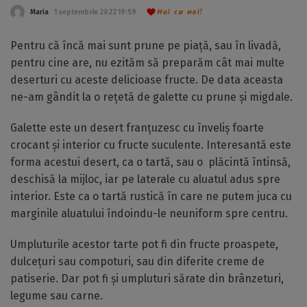
Hai cu noi!
Maria
1 septembrie 2022 19:59
Pentru că încă mai sunt prune pe piață, sau în livadă,
pentru cine are, nu ezităm să preparăm cât mai multe
deserturi cu aceste delicioase fructe. De data aceasta
ne-am gândit la o rețetă de galette cu prune și migdale.
Galette este un desert franțuzesc cu înveliș foarte
crocant și interior cu fructe suculente. Interesantă este
forma acestui desert, ca o tartă, sau o plăcintă întinsă,
deschisă la mijloc, iar pe laterale cu aluatul adus spre
interior. Este ca o tartă rustică în care ne putem juca cu
marginile aluatului îndoindu-le neuniform spre centru.
Umpluturile acestor tarte pot fi din fructe proaspete,
dulcețuri sau compoturi, sau din diferite creme de
patiserie. Dar pot fi și umpluturi sărate din brânzeturi,
legume sau carne.