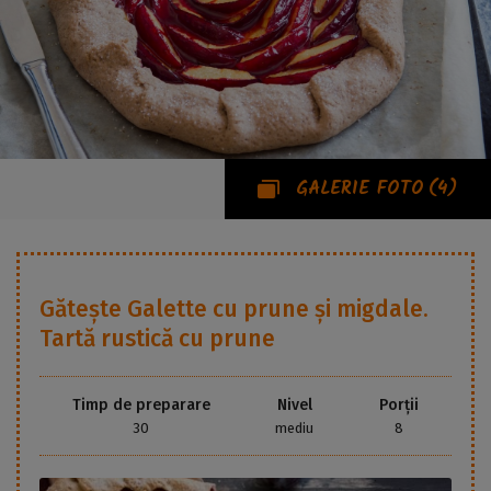
GALERIE FOTO
(4)
Gătește
Galette cu prune și migdale.
Tartă rustică cu prune
Timp de preparare
Nivel
Porții
30
mediu
8