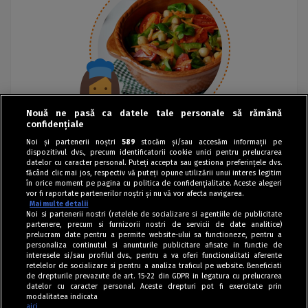
Nouă ne pasă ca datele tale personale să rămână
confidențiale
Noi și partenerii noștri
589
stocăm și/sau accesăm informații pe
dispozitivul dvs., precum identificatorii cookie unici pentru prelucrarea
datelor cu caracter personal. Puteți accepta sau gestiona preferințele dvs.
făcând clic mai jos, respectiv vă puteți opune utilizării unui interes legitim
în orice moment pe pagina cu politica de confidențialitate. Aceste alegeri
vor fi raportate partenerilor noștri și nu vă vor afecta navigarea.
Mai multe detalii
Noi si partenerii nostri (retelele de socializare si agentiile de publicitate
partenere, precum si furnizorii nostri de servicii de date analitice)
prelucram date pentru a permite website-ului sa functioneze, pentru a
personaliza continutul si anunturile publicitare afisate in functie de
interesele si/sau profilul dvs., pentru a va oferi functionalitati aferente
retelelor de socializare si pentru a analiza traficul pe website. Beneficiati
de drepturile prevazute de art. 15-22 din GDPR in legatura cu prelucrarea
datelor cu caracter personal. Aceste drepturi pot fi exercitate prin
modalitatea indicata
aici