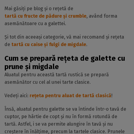
Mai găsiți pe blog și o rețetă de
tartă cu fructe de pădure și crumble
, având forma
asemănătoare cu a galettei.
Și tot din aceeași categorie, vă mai recomand și rețeta
de
tartă cu caise și fulgi de migdale
.
Cum se prepară rețeta de galette cu
prune și migdale
Aluatul pentru această tartă rustică se prepară
asemănător cu cel al unei tarte clasice.
Vedeți aici:
rețeta pentru aluat de tartă clasică
!
Însă, aluatul pentru galette se va întinde într-o tavă de
cuptor, pe hârtie de copt și nu în formă rotundă de
tartă. Astfel, i se va permite alungire în tavă și nu
creștere în înălțime, precum la tartele clasice. Prunele