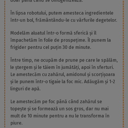
doar până când se omogenizează.
În lipsa robotului, putem amesteca ingredientele
într-un bol, frământându-le cu vârfurile degetelor.
Modelăm aluatul într-o formă sferică și îl
împachetăm în folie de prospețime. Îl punem la
frigider pentru cel puțin 30 de minute.
Între timp, ne ocupăm de prune pe care le spălăm,
le ștergem și le tăiem în jumătăți, apoi în sferturi.
Le amestecăm cu zahărul, amidonul și scorțișoara
și le punem într-o tigaie la foc mic. Adăugăm și 1-2
linguri de apă.
Le amestecăm pe foc până când zahărul se
topește și se formează un sos gros, dar nu mai
mult de 10 minute pentru a nu le transforma în
piure.