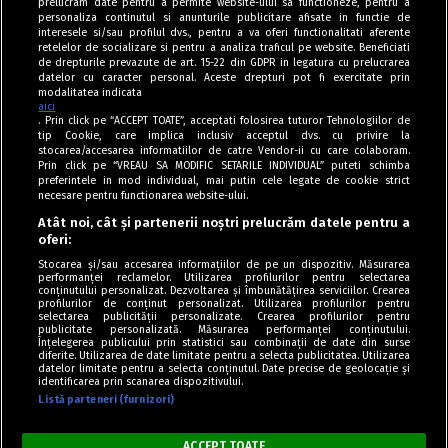
prelucram date pentru a permite website-ului sa functioneze, pentru a
personaliza continutul si anunturile publicitare afisate in functie de
interesele si/sau profilul dvs., pentru a va oferi functionalitati aferente
retelelor de socializare si pentru a analiza traficul pe website. Beneficiati
de drepturile prevazute de art. 15-22 din GDPR in legatura cu prelucrarea
datelor cu caracter personal. Aceste drepturi pot fi exercitate prin
modalitatea indicata
aici
. Prin click pe “ACCEPT TOATE”, acceptati folosirea tuturor Tehnologiilor de
tip Cookie, care implica inclusiv acceptul dvs. cu privire la
stocarea/accesarea informatiilor de catre Vendor-ii cu care colaboram.
Prin click pe “VREAU SA MODIFIC SETARILE INDIVIDUAL” puteti schimba
Tag index
preferintele in mod individual, mai putin cele legate de cookie strict
necesare pentru functionarea website-ului.
Program Antena 1
Atât noi, cât și partenerii noștri prelucrăm datele pentru a
oferi:
Știri de ultimă oră
Stocarea și/sau accesarea informațiilor de pe un dispozitiv. Măsurarea
performanței reclamelor. Utilizarea profilurilor pentru selectarea
Politica de cookies
conținutului personalizat. Dezvoltarea și îmbunătățirea serviciilor. Crearea
profilurilor de conținut personalizat. Utilizarea profilurilor pentru
selectarea publicității personalizate. Crearea profilurilor pentru
Politica de confidențialitate
publicitate personalizată. Măsurarea performanței conținutului.
Înțelegerea publicului prin statistici sau combinații de date din surse
Termeni și condiții
diferite. Utilizarea de date limitate pentru a selecta publicitatea. Utilizarea
datelor limitate pentru a selecta conținutul. Date precise de geolocație și
identificarea prin scanarea dispozitivului.
Listă parteneri (furnizori)
Acest site este creat și administrat de Digital Antena Group. Toate
drepturile rezervate.
ACCEPT TOATE