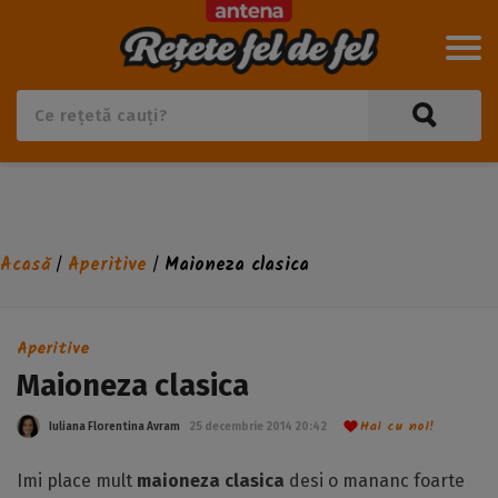
Acasă
Aperitive
Maioneza clasica
/
/
Aperitive
Maioneza clasica
Hai cu noi!
Iuliana Florentina Avram
25 decembrie 2014 20:42
Imi place mult
maioneza
clasica
desi o mananc foarte