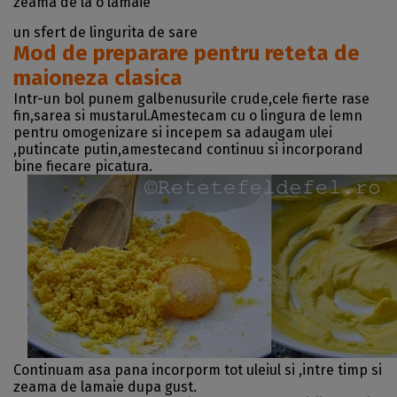
zeama de la o lamaie
un sfert de lingurita de sare
Mod de preparare pentru reteta de
maioneza clasica
Intr-un bol punem galbenusurile crude,cele fierte rase
fin,sarea si mustarul.Amestecam cu o lingura de lemn
pentru omogenizare si incepem sa adaugam ulei
,putincate putin,amestecand continuu si incorporand
bine fiecare picatura.
Continuam asa pana incorporm tot uleiul si ,intre timp si
zeama de lamaie dupa gust.