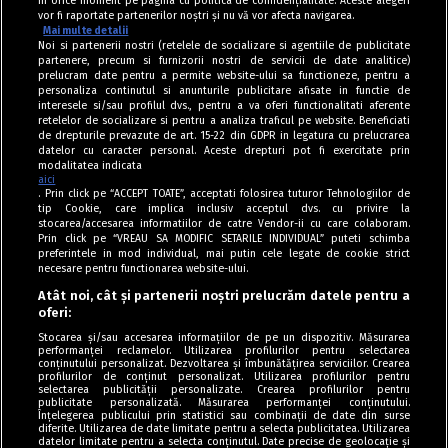
în orice moment pe pagina cu politica de confidențialitate. Aceste alegeri
vor fi raportate partenerilor noștri și nu vă vor afecta navigarea.
Mai multe detalii
Noi si partenerii nostri (retelele de socializare si agentiile de publicitate
partenere, precum si furnizorii nostri de servicii de date analitice)
prelucram date pentru a permite website-ului sa functioneze, pentru a
personaliza continutul si anunturile publicitare afisate in functie de
interesele si/sau profilul dvs., pentru a va oferi functionalitati aferente
retelelor de socializare si pentru a analiza traficul pe website. Beneficiati
de drepturile prevazute de art. 15-22 din GDPR in legatura cu prelucrarea
datelor cu caracter personal. Aceste drepturi pot fi exercitate prin
modalitatea indicata
aici
. Prin click pe “ACCEPT TOATE”, acceptati folosirea tuturor Tehnologiilor de
tip Cookie, care implica inclusiv acceptul dvs. cu privire la
stocarea/accesarea informatiilor de catre Vendor-ii cu care colaboram.
Prin click pe “VREAU SA MODIFIC SETARILE INDIVIDUAL” puteti schimba
Tag index
preferintele in mod individual, mai putin cele legate de cookie strict
necesare pentru functionarea website-ului.
Program Antena 1
Atât noi, cât și partenerii noștri prelucrăm datele pentru a
oferi:
Știri de ultimă oră
Stocarea și/sau accesarea informațiilor de pe un dispozitiv. Măsurarea
performanței reclamelor. Utilizarea profilurilor pentru selectarea
Politica de cookies
conținutului personalizat. Dezvoltarea și îmbunătățirea serviciilor. Crearea
profilurilor de conținut personalizat. Utilizarea profilurilor pentru
selectarea publicității personalizate. Crearea profilurilor pentru
Politica de confidențialitate
publicitate personalizată. Măsurarea performanței conținutului.
Înțelegerea publicului prin statistici sau combinații de date din surse
Termeni și condiții
diferite. Utilizarea de date limitate pentru a selecta publicitatea. Utilizarea
datelor limitate pentru a selecta conținutul. Date precise de geolocație și