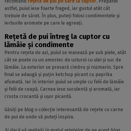
recomand
rețeta de pui pe sare la cuptor
. Preparat
astfel, puiul iese foarte fraged, iar gustul atât cât
trebuie de sărat. În plus, puteți folosi condimentele și
ierburile aromate pe care le agreați.
Rețetă de pui întreg la cuptor cu
lămâie și condimente
Pentru rețeta de azi, puiul se masează pe sub piele, atât
cât se poate cu un amestec de usturoi cu ulei și suc de
lămâie. La exterior se presară cimbru și rozmarin. Spre
final se adaugă și puțin ketchup picant cu paprika
afumată. Iar în interior puiul se umple cu felii de lămâie
și felii de ceapă. Carnea iese suculentă și aromată, iar
crusta crocantă și ușor picantă.
Găsiți pe blog o colecție interesantă de rețete cu carne
de pui de unde vă puteți inspira.
Și dacă vă regăsiți în gustul rețetelor de pe acest blog,