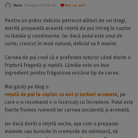
Hai cu noi!
Maria
23 august 2021 17:40
Pentru un prânz delicios petrecut alături de cei dragi,
merită preparată această rețetă de pui întreg la cuptor
cu lămâie și condimente. Iar dacă puiul este unul de
curte, crescut în mod natural, deliciul va fi maxim.
Carnea de pui cred că e preferata tuturor când dorim o
friptură fragedă și rapidă. Lămâia este un bun
ingredient pentru frăgezirea oricărui tip de carne.
Mai găsiți pe blog o
rețetă de pui la cuptor cu unt și ierburi aromate
, pe
care v-o recomand s-o încercați cu încredere. Puiul este
foarte frumos rumenit iar carnea suculentă și aromată.
Iar dacă doriți o rețetă veche, așa cum o preparau
mamele sau bunicile în vremurile de odinioară, vă