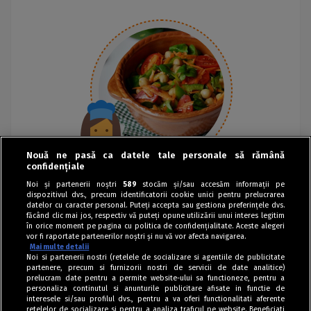
Nouă ne pasă ca datele tale personale să rămână
confidențiale
Noi și partenerii noștri
589
stocăm și/sau accesăm informații pe
dispozitivul dvs., precum identificatorii cookie unici pentru prelucrarea
datelor cu caracter personal. Puteți accepta sau gestiona preferințele dvs.
făcând clic mai jos, respectiv vă puteți opune utilizării unui interes legitim
în orice moment pe pagina cu politica de confidențialitate. Aceste alegeri
vor fi raportate partenerilor noștri și nu vă vor afecta navigarea.
Mai multe detalii
Noi si partenerii nostri (retelele de socializare si agentiile de publicitate
partenere, precum si furnizorii nostri de servicii de date analitice)
prelucram date pentru a permite website-ului sa functioneze, pentru a
personaliza continutul si anunturile publicitare afisate in functie de
interesele si/sau profilul dvs., pentru a va oferi functionalitati aferente
retelelor de socializare si pentru a analiza traficul pe website. Beneficiati