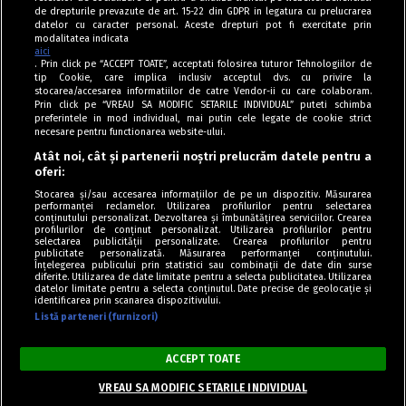
de drepturile prevazute de art. 15-22 din GDPR in legatura cu prelucrarea
datelor cu caracter personal. Aceste drepturi pot fi exercitate prin
modalitatea indicata
aici
. Prin click pe “ACCEPT TOATE”, acceptati folosirea tuturor Tehnologiilor de
tip Cookie, care implica inclusiv acceptul dvs. cu privire la
stocarea/accesarea informatiilor de catre Vendor-ii cu care colaboram.
Prin click pe “VREAU SA MODIFIC SETARILE INDIVIDUAL” puteti schimba
Tag index
preferintele in mod individual, mai putin cele legate de cookie strict
necesare pentru functionarea website-ului.
Program Antena 1
Atât noi, cât și partenerii noștri prelucrăm datele pentru a
oferi:
Știri de ultimă oră
Stocarea și/sau accesarea informațiilor de pe un dispozitiv. Măsurarea
performanței reclamelor. Utilizarea profilurilor pentru selectarea
Politica de cookies
conținutului personalizat. Dezvoltarea și îmbunătățirea serviciilor. Crearea
profilurilor de conținut personalizat. Utilizarea profilurilor pentru
selectarea publicității personalizate. Crearea profilurilor pentru
Politica de confidențialitate
publicitate personalizată. Măsurarea performanței conținutului.
Înțelegerea publicului prin statistici sau combinații de date din surse
Termeni și condiții
diferite. Utilizarea de date limitate pentru a selecta publicitatea. Utilizarea
datelor limitate pentru a selecta conținutul. Date precise de geolocație și
identificarea prin scanarea dispozitivului.
Listă parteneri (furnizori)
Acest site este creat și administrat de Digital Antena Group. Toate
drepturile rezervate.
ACCEPT TOATE
Copyright © Retete Fel de Fel 2020-2024.
VREAU SA MODIFIC SETARILE INDIVIDUAL
Share pe Facebook
Share pe WhatsApp