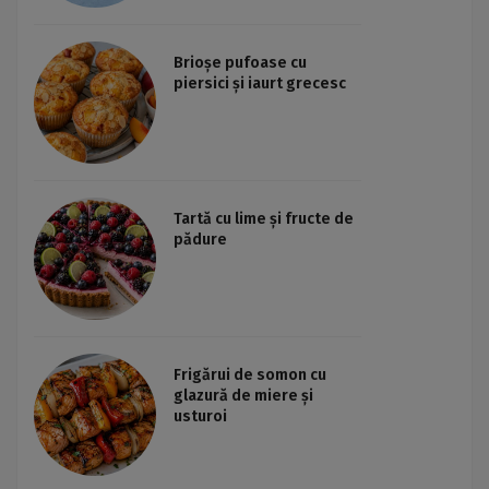
Brioșe pufoase cu
piersici și iaurt grecesc
Tartă cu lime și fructe de
pădure
Frigărui de somon cu
glazură de miere și
usturoi