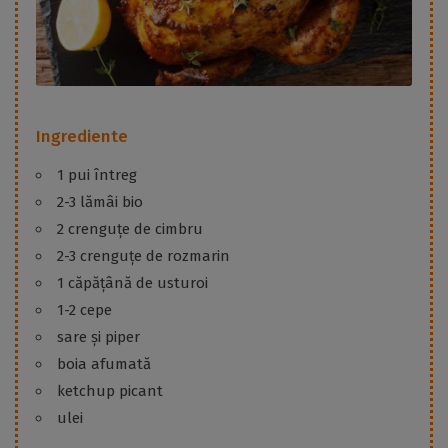
Ingrediente
1 pui întreg
2-3 lămâi bio
2 crenguțe de cimbru
2-3 crenguțe de rozmarin
1 căpățână de usturoi
1-2 cepe
sare și piper
boia afumată
ketchup picant
ulei