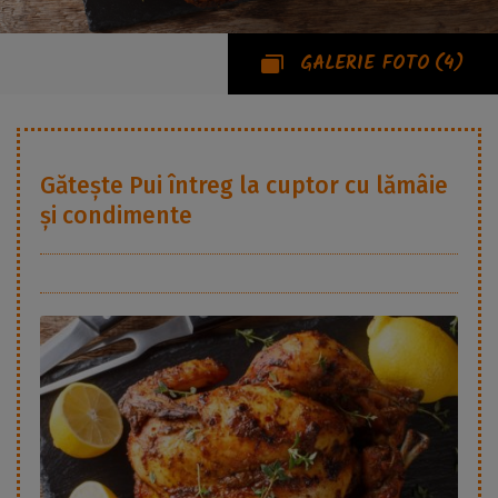
GALERIE FOTO
(4)
Gătește
Pui întreg la cuptor cu lămâie
și condimente